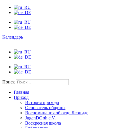
Календарь
Поиск
Главная
Приход
История прихода
Основатель общины
Воспоминания об отце Леониде
JugenDOrth e.V.
Воскресная школа