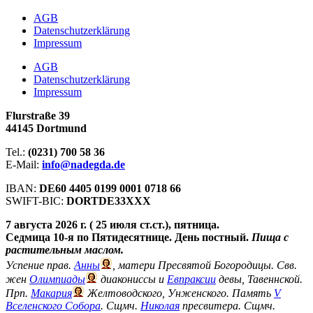
АGB
Datenschutzerklärung
Impressum
АGB
Datenschutzerklärung
Impressum
Flurstraße 39
44145 Dortmund
Tel.:
(0231) 700 58 36
E-Mail:
info@nadegda.de
IBAN:
DE60 4405 0199 0001 0718 66
SWIFT-BIC:
DORTDE33XXX
7 августа 2026 г. ( 25 июля ст.ст.), пятница.
Седмица 10-я по Пятидесятнице. День постный.
Пища с
растительным маслом.
Успение прав.
Анны
, матери Пресвятой Богородицы. Свв.
жен
Олимпиады
диакониссы и
Евпраксии
девы, Тавеннской.
Прп.
Макария
Желтоводского, Унженского. Память
V
Вселенского Собора
. Сщмч.
Николая
пресвитера. Сщмч.