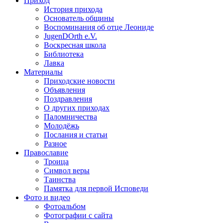
Приход
История прихода
Основатель общины
Воспоминания об отце Леониде
JugenDOrth e.V.
Воскресная школа
Библиотека
Лавка
Материалы
Приходские новости
Объявления
Поздравления
О других приходах
Паломничества
Молодёжь
Послания и статьи
Разное
Православие
Троица
Символ веры
Таинства
Памятка для первой Исповеди
Фото и видео
Фотоальбом
Фотографии с сайта