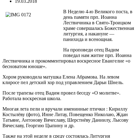
19.03.2018
В Неделю 4-ю Великого поста, в
день памяти прп. Иоанна
Лествичника в Свято-Троицком
храме совершалась Божественная
литургия, а накануне —
панихида и всенощная.
На проповеди отец Вадим
поведал нам житие прп. Иоанна
Лествичника и прокомментировал воскресное Евангелие «о
бесноватом юноше».
Хором руководила матушка Елена Абрамова. На левом
клиросе пел детский хор под управлением Дарьи Шнель.
После трапезы отец Вадим провел беседу «О молитве».
Работала воскресная школа.
Многая лета пели и вручали именинные птички : Кириллу
Костылёву (фото), Инне Литау, Повещенко Николаю, Ждан
Татьяне, Антонову Вячеславу, Шерстнёву Даниилу, Лысову
Вячеславу, Георгию Цыпину и др.
Также на этой неделе в среду состоялась Литургия