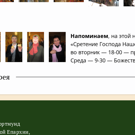
Напоминаем
, на этой
«Сретение Господа Наш
во вторник — 18-00 — 
Среда — 9-30 — Божест
рея
Дортмунд
ой Епархии,