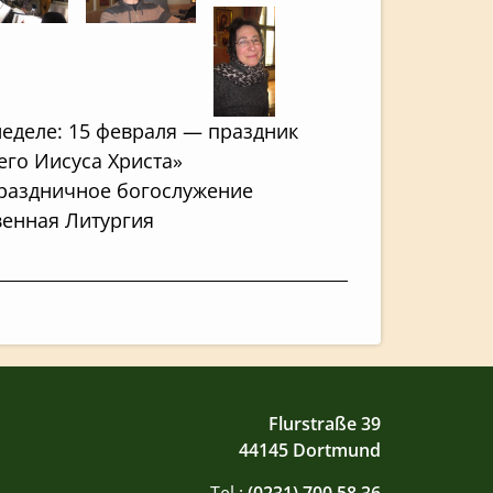
 неделе: 15 февраля — праздник
его Иисуса Христа»
праздничное богослужение
венная Литургия
Flurstraße 39
44145 Dortmund
Tel.:
(0231) 700 58 36