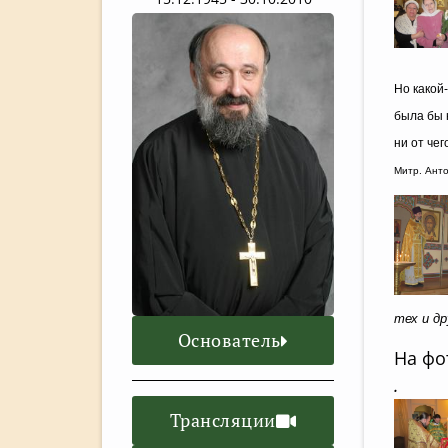
Но какой-
была бы 
ни от чег
Митр. Анто
тех и д
Основатель
На фо
.
Трансляции