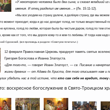
«У некот
орого человека было два сына; и сказал младший из
имения.
И отец разделил им имение…»
(Лк. 15:11-12).
«Мы все уходим на страну далече, в далёкую страну, где мы можем 
то момент приходит, когда и до нас доходит голод, не только вещественный г
не куплена, голод по любви, которая была бы чистым да
ром, голод по тем от
о, кроме как от того, что мы дороги кому-то и кем-то любимы. И тогда нам надо
ний Сурожский. (вся проповедь в разделе «Советуем почитать».)
12 февраля Православная Церковь празднует память святых вселенс
Григория Богослова и Иоанна Златоуста.
«Для того-то,
—
говорит Иоанн Златоуст
, —
св. Писание и начерта
жизни древних — от Адама до Христа, для того описывает нам и 
ругих убедить нас в той истине, что
кто сам себе не вредит, тому
то: воскресное богослужение в Свято-Троицком хр