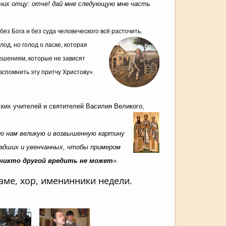
 них отцу: отче! дай мне следующую мне ча
сть
без Бога и без суда человеческого всё расточить.
олод,
но голод о ласке, которая
ношениям, которые не завис
ят
 вспомнить эту притчу Христову».
ких учителей и святителей Василия Великого,
ло нам великую и возвышенную картину
падших и увенчанных, чтобы примером
 никто другой вредить не может
».
аме, хор, именинники недели.