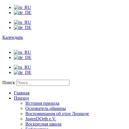
Календарь
Поиск
Главная
Приход
История прихода
Основатель общины
Воспоминания об отце Леониде
JugenDOrth e.V.
Воскресная школа