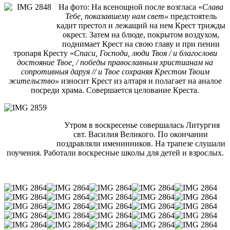
На фото: На всенощной после возгласа «
Слава
Тебе, показавшему нам свет»
предстоятель
кадит престол и лежащий на нем Крест трижды
окрест. Затем на блюде, покрытом воздухом,
поднимает Крест на свою главу и при пении
тропаря Кресту «
Спаси, Господи, люди Твоя / и благослови
достояние Твое, / победы православным христианам на
сопротивныя даруя // и Твое сохраняя Крестом Твоим
жительство»
износит Крест из алтаря и полагает на аналое
посреди храма. Совершается целование Креста.
Утром в воскресенье совершалась Литургия
свт. Василия Великого. По окончании
поздравляли именинников. На трапезе слушали
поучения. Работали воскресные школы для детей и взрослых.