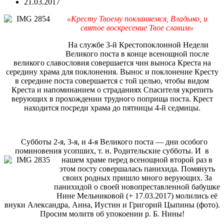
21.03.2017
«Кресту Твоему покланяемся, Владыко, и
святое воскресение Твое славим»
На службе 3-й Крестопоклонной Недели
Великого поста в конце всенощной после
великого славословия совершается чин выноса Креста на
середину храма для поклонения. Вынос и поклонение Кресту
в середине поста совершается с той целью, чтобы видом
Креста и напоминанием о страданиях Спасителя укрепить
верующих в прохождении труд­ного поприща поста. Крест
находится посреди храма до пятницы 4-й седмицы.
Субботы 2-я, 3-я, и 4-я Великого поста — дни особого
поминовения усопших, т. н. Родительские субботы.
И в
нашем храме перед всенощной второй раз в
этом посту совершалась панихида. Помянуть
своих родных пришло много верующих. За
панихидой о своей новопреставленной бабушке
Нине Мельниковой (+ 17.03.2017) молились её
внуки Александра, Анна, Иустин и Григорий Цыпины (фото).
Просим молитв об упокоении р. Б. Нины!