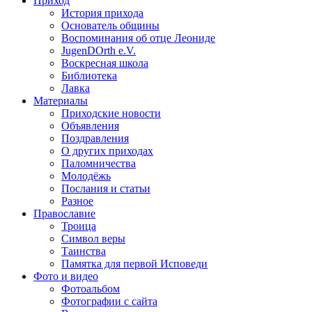
Приход
История прихода
Основатель общины
Воспоминания об отце Леониде
JugenDOrth e.V.
Воскресная школа
Библиотека
Лавка
Материалы
Приходские новости
Объявления
Поздравления
О других приходах
Паломничества
Молодёжь
Послания и статьи
Разное
Православие
Троица
Символ веры
Таинства
Памятка для первой Исповеди
Фото и видео
Фотоальбом
Фотографии с сайта