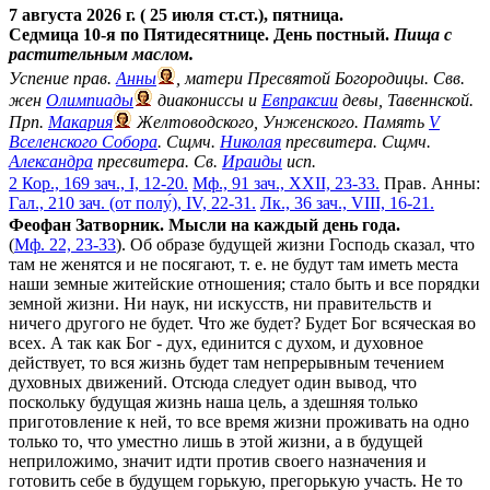
7 августа 2026 г. ( 25 июля ст.ст.), пятница.
Седмица 10-я по Пятидесятнице. День постный.
Пища с
растительным маслом.
Успение прав.
Анны
, матери Пресвятой Богородицы. Свв.
жен
Олимпиады
диакониссы и
Евпраксии
девы, Тавеннской.
Прп.
Макария
Желтоводского, Унженского. Память
V
Вселенского Собора
. Сщмч.
Николая
пресвитера. Сщмч.
Александра
пресвитера. Св.
Ираиды
исп.
2 Кор., 169 зач., I, 12-20.
Мф., 91 зач., XXII, 23-33.
Прав. Анны:
Гал., 210 зач. (от полу́), IV, 22-31.
Лк., 36 зач., VIII, 16-21.
Феофан Затворник. Мысли на каждый день года.
(
Мф. 22, 23-33
). Об образе будущей жизни Господь сказал, что
там не женятся и не посягают, т. е. не будут там иметь места
наши земные житейские отношения; стало быть и все порядки
земной жизни. Ни наук, ни искусств, ни правительств и
ничего другого не будет. Что же будет? Будет Бог всяческая во
всех. А так как Бог - дух, единится с духом, и духовное
действует, то вся жизнь будет там непрерывным течением
духовных движений. Отсюда следует один вывод, что
поскольку будущая жизнь наша цель, а здешняя только
приготовление к ней, то все время жизни проживать на одно
только то, что уместно лишь в этой жизни, а в будущей
неприложимо, значит идти против своего назначения и
готовить себе в будущем горькую, прегорькую участь. Не то