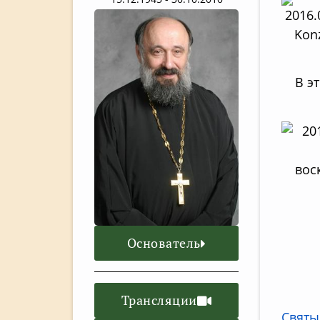
В эт
вос
Основатель
Трансляции
Святы