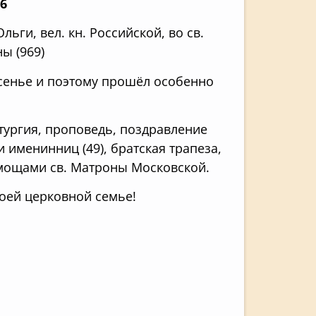
16
льги, вел. кн. Российской, во св.
ы (969)
есенье и поэтому прошёл особенно
тургия, проповедь, поздравление
именинниц (49), братская трапеза,
 мощами св. Матроны Московской.
оей церковной семье!