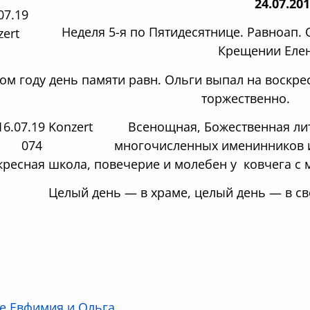
24.07.20
Неделя 5-я по Пятидесятнице. Равноап. О
Крещении Елен
ом году день памяти равн. Ольги выпал на воскр
торжественно.
Всенощная, Божественная ли
многочисленных именинников и 
кресная школа, повечерие и молебен у ковчега с
Целый день — в храме, целый день — в св
е Евфимия и Ольга