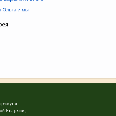
я Ольга и мы
рея
Дортмунд
ой Епархии,