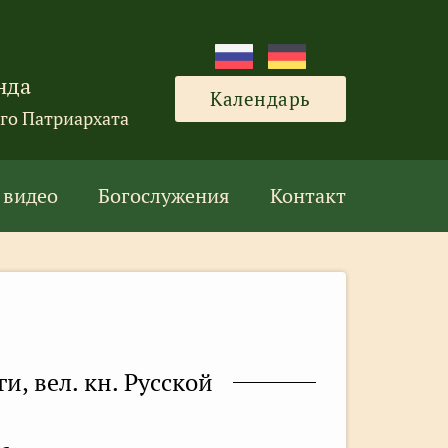
нда
Календарь
го Патриархата
 видео
Богослужения
Контакт
и, вел. кн. Русской