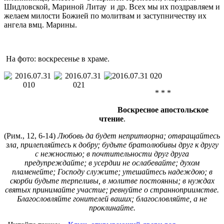
Шидловской, Мариной Литау и др. Всех мы их поздравляем и
желаем милости Божией по молитвам и заступничеству их
ангела вмц. Марины.
На фото: воскресенье в храме.
* * *
Воскресное апостольское
чтение
.
(Рим., 12, 6-14)
Любовь да будет непритворна; отвращайтесь
зла, прилепляйтесь к добру; будьте братолюбивы друг к другу
с нежностью; в почтительности друг друга
предупреждайте; в усердии не ослабевайте; духом
пламенейте;
Господу служите; утешайтесь надеждою; в
скорби будьте терпеливы, в молитве постоянны; в нуждах
святых принимайте участие; ревнуйте о странноприимстве.
Благословляйте гонителей ваших; благословляйте, а не
проклинайте.