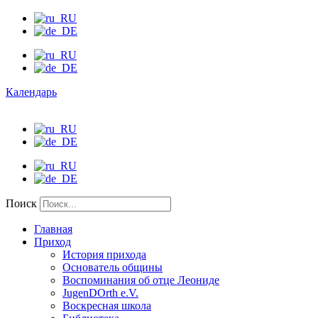
Календарь
Поиск
Главная
Приход
История прихода
Основатель общины
Воспоминания об отце Леониде
JugenDOrth e.V.
Воскресная школа