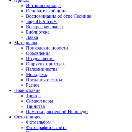
Приход
История прихода
Основатель общины
Воспоминания об отце Леониде
JugenDOrth e.V.
Воскресная школа
Библиотека
Лавка
Материалы
Приходские новости
Объявления
Поздравления
О других приходах
Паломничества
Молодёжь
Послания и статьи
Разное
Православие
Троица
Символ веры
Таинства
Памятка для первой Исповеди
Фото и видео
Фотоальбом
Фотографии с сайта