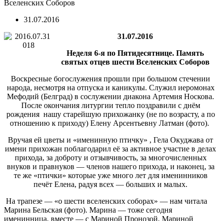
Вселенских Соборов
31.07.2016
31.07.2016
Неделя 6-я по Пятидесятнице. Память
святых отцев шести Вселенских Соборов
Воскресные богослужения прошли при большом стечении
народа, несмотря на отпуска и каникулы. Служил иеромонах
Мефодий (Белград) в сослужении диакона Артемия Носкова.
После окончания литургии тепло поздравили с днём
рождения нашу старейшую прихожанку (не по возрасту, а по
отношению к приходу) Елену Арсентьевну Латман (фото).
Вручая ей цветы и «именинную птичку» , Гела Окуджава от
имени прихожан поблагодарил её за активное участие в делах
прихода, за доброту и отзывчивость, за многочисленных
внуков и правнуков — членов нашего прихода, и наконец, за
те же «птички» которые уже много лет для именинников
печёт Елена, радуя всех — больших и малых.
На трапезе — «о шести вселенских соборах» — нам читала
Марина Бельская (фото). Марина — тоже сегодня
именинница, вместе — с Мариной Пронозой, Мариной