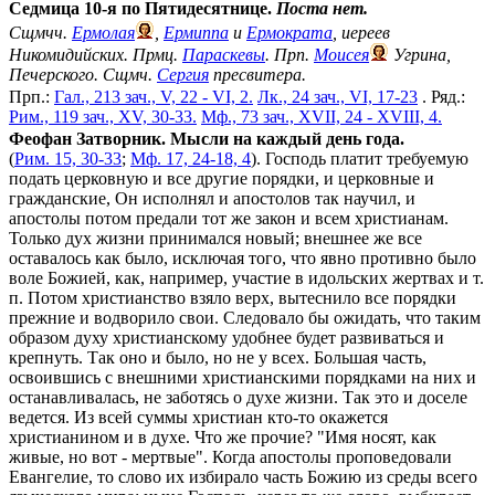
Седмица 10-я по Пятидесятнице.
Поста нет.
Сщмчч.
Ермолая
,
Ермиппа
и
Ермократа
, иереев
Никомидийских. Прмц.
Параскевы
. Прп.
Моисея
Угрина,
Печерского. Сщмч.
Сергия
пресвитера.
Прп.:
Гал., 213 зач., V, 22 - VI, 2.
Лк., 24 зач., VI, 17-23
. Ряд.:
Рим., 119 зач., XV, 30-33.
Мф., 73 зач., XVII, 24 - XVIII, 4.
Феофан Затворник. Мысли на каждый день года.
(
Рим. 15, 30-33
;
Мф. 17, 24-18, 4
). Господь платит требуемую
подать церковную и все другие порядки, и церковные и
гражданские, Он исполнял и апостолов так научил, и
апостолы потом предали тот же закон и всем христианам.
Только дух жизни принимался новый; внешнее же все
оставалось как было, исключая того, что явно противно было
воле Божией, как, например, участие в идольских жертвах и т.
п. Потом христианство взяло верх, вытеснило все порядки
прежние и водворило свои. Следовало бы ожидать, что таким
образом духу христианскому удобнее будет развиваться и
крепнуть. Так оно и было, но не у всех. Большая часть,
освоившись с внешними христианскими порядками на них и
останавливалась, не заботясь о духе жизни. Так это и доселе
ведется. Из всей суммы христиан кто-то окажется
христианином и в духе. Что же прочие? "Имя носят, как
живые, но вот - мертвые". Когда апостолы проповедовали
Евангелие, то слово их избирало часть Божию из среды всего