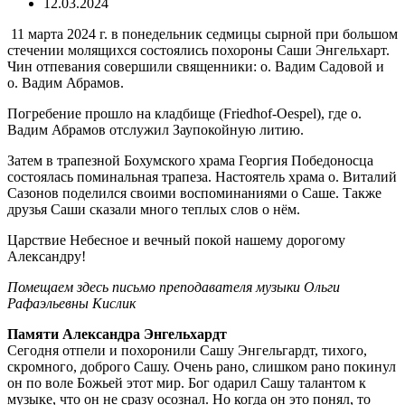
12.03.2024
11 марта 2024 г. в понедельник седмицы сырной при большом
стечении молящихся состоялись похороны Саши Энгельхарт.
Чин отпевания совершили священники: о. Вадим Садовой и
о. Вадим Абрамов.
Погребение прошло на кладбище (Friedhof-Oespel), где о.
Вадим Абрамов отслужил Заупокойную литию.
Затем в трапезной Бохумского храма Георгия Победоносца
состоялась поминальная трапеза. Настоятель храма о. Виталий
Сазонов поделился своими воспоминаниями о Саше. Также
друзья Саши сказали много теплых слов о нём.
Царствие Небесное и вечный покой нашему дорогому
Александру!
Помещаем здесь письмо преподавателя музыки Ольги
Рафаэльевны Кислик
Памяти Александра Энгельхардт
Сегодня отпели и похоронили Сашу Энгельгардт, тихого,
скромного, доброго Сашу. Очень рано, слишком рано покинул
он по воле Божьей этот мир. Бог одарил Сашу талантом к
музыке, что он не сразу осознал. Но когда он это понял, то