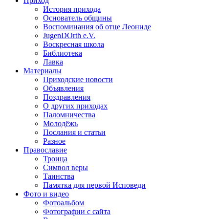
Приход
История прихода
Основатель общины
Воспоминания об отце Леониде
JugenDOrth e.V.
Воскресная школа
Библиотека
Лавка
Материалы
Приходские новости
Объявления
Поздравления
О других приходах
Паломничества
Молодёжь
Послания и статьи
Разное
Православие
Троица
Символ веры
Таинства
Памятка для первой Исповеди
Фото и видео
Фотоальбом
Фотографии с сайта