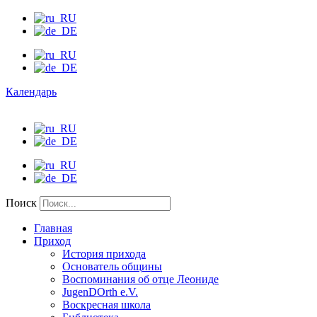
Календарь
Поиск
Главная
Приход
История прихода
Основатель общины
Воспоминания об отце Леониде
JugenDOrth e.V.
Воскресная школа