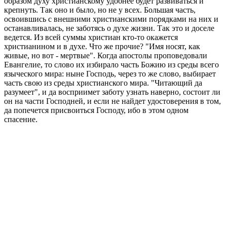
образом духу христианскому удобнее будет развиваться и
крепнуть. Так оно и было, но не у всех. Большая часть,
освоившись с внешними христианскими порядками на них и
останавливалась, не заботясь о духе жизни. Так это и доселе
ведется. Из всей суммы христиан кто-то окажется
христианином и в духе. Что же прочие? "Имя носят, как
живые, но вот - мертвые". Когда апостолы проповедовали
Евангелие, то слово их избирало часть Божию из среды всего
языческого мира: ныне Господь, через то же слово, выбирает
часть свою из среды христианского мира. "Читающий да
разумеет", и да восприимет заботу узнать наверно, состоит ли
он на части Господней, и если не найдет удостоверения в том,
да попечется присвоиться Господу, ибо в этом одном
спасение.