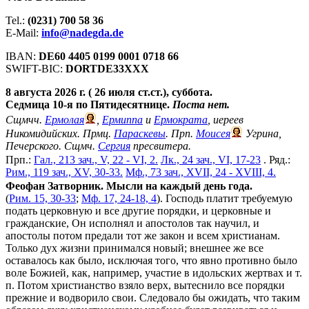
Tel.:
(0231) 700 58 36
E-Mail:
info@nadegda.de
IBAN:
DE60 4405 0199 0001 0718 66
SWIFT-BIC:
DORTDE33XXX
8 августа 2026 г. ( 26 июля ст.ст.), суббота.
Седмица 10-я по Пятидесятнице.
Поста нет.
Сщмчч.
Ермолая
,
Ермиппа
и
Ермократа
, иереев
Никомидийских. Прмц.
Параскевы
. Прп.
Моисея
Угрина,
Печерского. Сщмч.
Сергия
пресвитера.
Прп.:
Гал., 213 зач., V, 22 - VI, 2.
Лк., 24 зач., VI, 17-23
. Ряд.:
Рим., 119 зач., XV, 30-33.
Мф., 73 зач., XVII, 24 - XVIII, 4.
Феофан Затворник. Мысли на каждый день года.
(
Рим. 15, 30-33
;
Мф. 17, 24-18, 4
). Господь платит требуемую
подать церковную и все другие порядки, и церковные и
гражданские, Он исполнял и апостолов так научил, и
апостолы потом предали тот же закон и всем христианам.
Только дух жизни принимался новый; внешнее же все
оставалось как было, исключая того, что явно противно было
воле Божией, как, например, участие в идольских жертвах и т.
п. Потом христианство взяло верх, вытеснило все порядки
прежние и водворило свои. Следовало бы ожидать, что таким