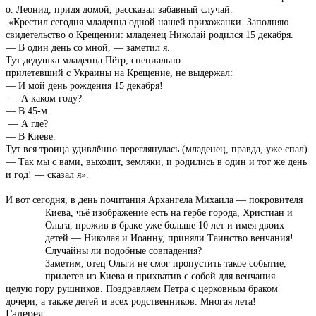
о. Леонид, придя домой, рассказал забавный случай.
«
Крестил сегодня младенца одной нашей прихожанки. Заполняю
свидетельство о Крещении: младенец Николай родился 15 декабря.
— В один день со мной, — заметил я.
Тут дедушка младенца Пётр, специально
прилетевший с Украины на Крещение, не выдержал:
— И мой день рождения 15 декабря!
— А каком году?
— В
45-м.
— А где?
— В Киеве.
Тут вся троица удивлённо переглянулась (младенец, правда, уже спал).
— Так мы с вами, выходит, земляки, и родились в один и тот же день
и год! — сказал я».
И вот
сегодня, в день почитания Архангела Михаила — покровителя
Киева, чьё изображение есть
на гербе города, Христиан и
Ольга, прожив в браке уже больше 10 лет и имея двоих
детей — Николая и Иоанну, приняли Таинство венчания!
Случайны ли подобные совпадения?
Заметим, отец Ольги не смог пропустить такое событие,
прилетев из Киева и прихватив с собой для венчания
целую гору рушников.
Поздравляем Петра с церковным браком
дочери, а также детей и всех родственников.
Многая лета!
Галерея