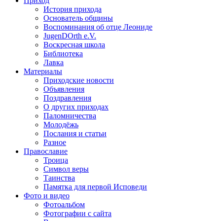
Приход
История прихода
Основатель общины
Воспоминания об отце Леониде
JugenDOrth e.V.
Воскресная школа
Библиотека
Лавка
Материалы
Приходские новости
Объявления
Поздравления
О других приходах
Паломничества
Молодёжь
Послания и статьи
Разное
Православие
Троица
Символ веры
Таинства
Памятка для первой Исповеди
Фото и видео
Фотоальбом
Фотографии с сайта