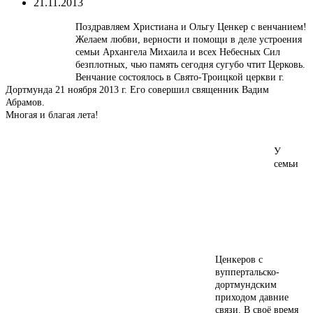
21.11.2013
Поздравляем Христиана и Ольгу Ценкер с венчанием!
Желаем любви, верности и помощи
в деле устроения
семьи
Архангела Михаила и всех Небесных Сил
безплотных, чью память сегодня сугубо чтит
Церковь.
Венчание состоялось в Свято-Троицкой церкви г.
Дортмунда 21 ноября 2013 г. Его совершил священник Вадим
Абрамов.
Многая и благая лета!
У
семьи
Ценкеров с
вуппертальско-
дортмундским
приходом давние
связи. В своё время