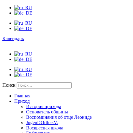
Календарь
Поиск
Главная
Приход
История прихода
Основатель общины
Воспоминания об отце Леониде
JugenDOrth e.V.
Воскресная школа