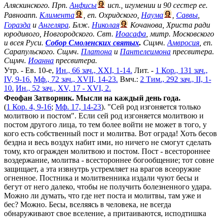
Аляскинского. Прп.
Анфисы
исп., игумении и 90 сестер ее.
Равноапп.
Климента
, еп. Охридского,
Наума
,
Саввы
,
Горазда
и
Ангеляра
. Блж.
Николая
Кочанова, Христа ради
юродивого, Новгородского. Свт.
Иоасафа
, митр. Московского
и всея Руси.
Собор Смоленских святых
.
Сщмч.
Амвросия
, еп.
Сарапульского. Сщмч.
Платона
и
Пантелеимона
пресвитера.
Сщмч.
Иоанна
пресвитера.
Утр. - Ев. 10-е,
Ин., 66 зач., XXI, 1-14.
Лит. -
1 Кор., 131 зач.,
IV, 9-16.
Мф., 72 зач., XVII, 14-23.
Вмч.:
2 Тим., 292 зач., II, 1-
10.
Ин., 52 зач., XV, 17 - XVI, 2.
Феофан Затворник. Мысли на каждый день года.
(
1 Кор. 4, 9-16
;
Мф. 17, 14-23
). "Сей род изгоняется только
молитвою и постом". Если сей род изгоняется молитвою и
постом другого лица, то тем более войти не может в того, у
кого есть собственный пост и молитва. Вот ограда! Хоть бесов
бездна и весь воздух набит ими, но ничего не смогут сделать
тому, кто огражден молитвою и постом. Пост - всестороннее
воздержание, молитва - всестороннее богообщение; тот совне
защищает, а эта извнутрь устремляет на врагов всеоружие
огненное. Постника и молитвенника издали чуют бесы и
бегут от него далеко, чтобы не получить болезненного удара.
Можно ли думать, что где нет поста и молитвы, там уже и
бес? Можно. Бесы, вселяясь в человека, не всегда
обнаруживают свое вселение, а притаиваются, исподтишка