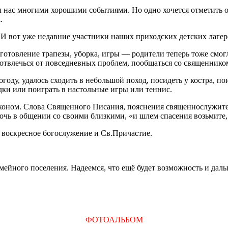
нас многими хорошими событиями. Но одно хочется отметить осо
.
 И вот уже недавние участники наших приходских детских лагер
отовление трапезы, уборка, игры — родители теперь тоже смогл
отвлечься от повседневных проблем, пообщаться со священнико
оду, удалось сходить в небольшой поход, посидеть у костра, по
ядки или поиграть в настольные игры или теннис.
коном. Слова Священного Писания, пояснения священнослужите
омочь в общении со своими близкими, «и шлем спасения возьмите
 воскресное богослужение и Св.Причастие.
емейного поселения. Надеемся, что ещё будет возможность и да
ФОТОАЛЬБОМ