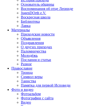
История прихода
Основатель общины
Воспоминания об отце Леониде
JugenDOrth e.V.
Воскресная школа
Библиотека
Лавка
Материалы
Приходские новости
Объявления
Поздравления
О других приходах
Паломничества
Молодёжь
Послания и статьи
Разное
Православие
Троица
Символ веры
Таинства
Памятка для первой Исповеди
Фото и видео
Фотоальбом
Фотографии с сайта
Видео