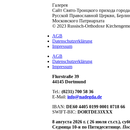
Галерея
Сайт Свято-Троицкого прихода город
Русской Православной Церкви, Берли
Московского Патриархата
© 2023 Russisch-Orthodoxe Kirchengem
АGB
Datenschutzerklärung
Impressum
АGB
Datenschutzerklärung
Impressum
Flurstraße 39
44145 Dortmund
Tel.:
(0231) 700 58 36
E-Mail:
info@nadegda.de
IBAN:
DE60 4405 0199 0001 0718 66
SWIFT-BIC:
DORTDE33XXX
8 августа 2026 г. ( 26 июля ст.ст.), суб
Седмица 10-я по Пятидесятнице.
Пос