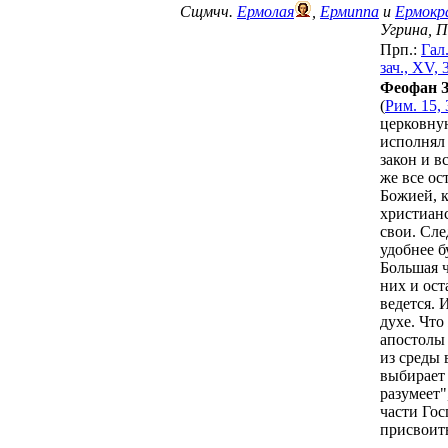
Сщмчч.
Ермолая
,
Ермиппа
и
Ермокр
Угрина, 
Прп.:
Гал.
зач., XV, 
Феофан З
(
Рим. 15, 
церковную
исполнял 
закон и в
же все ос
Божией, к
христианс
свои. Сле
удобнее б
Большая 
них и ост
ведется. 
духе. Что
апостолы 
из среды 
выбирает 
разумеет"
части Гос
присвоить