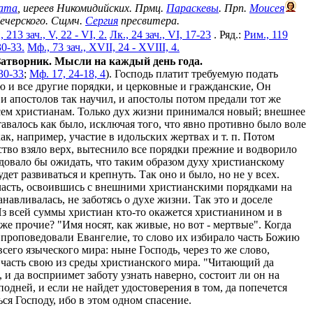
ата
, иереев Никомидийских. Прмц.
Параскевы
. Прп.
Моисея
Печерского. Сщмч.
Сергия
пресвитера.
, 213 зач., V, 22 - VI, 2.
Лк., 24 зач., VI, 17-23
. Ряд.:
Рим., 119
30-33.
Мф., 73 зач., XVII, 24 - XVIII, 4.
атворник. Мысли на каждый день года.
30-33
;
Мф. 17, 24-18, 4
). Господь платит требуемую подать
 и все другие порядки, и церковные и гражданские, Он
и апостолов так научил, и апостолы потом предали тот же
сем христианам. Только дух жизни принимался новый; внешнее
тавалось как было, исключая того, что явно противно было воле
ак, например, участие в идольских жертвах и т. п. Потом
тво взяло верх, вытеснило все порядки прежние и водворило
довало бы ожидать, что таким образом духу христианскому
удет развиваться и крепнуть. Так оно и было, но не у всех.
часть, освоившись с внешними христианскими порядками на
анавливалась, не заботясь о духе жизни. Так это и доселе
Из всей суммы христиан кто-то окажется христианином и в
 же прочие? "Имя носят, как живые, но вот - мертвые". Когда
проповедовали Евангелие, то слово их избирало часть Божию
всего языческого мира: ныне Господь, через то же слово,
часть свою из среды христианского мира. "Читающий да
, и да восприимет заботу узнать наверно, состоит ли он на
подней, и если не найдет удостоверения в том, да попечется
ся Господу, ибо в этом одном спасение.