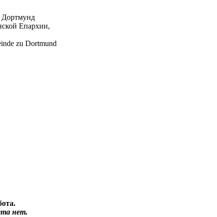
а Дортмунд
нской Епархии,
einde zu Dortmund
бота.
та нет.