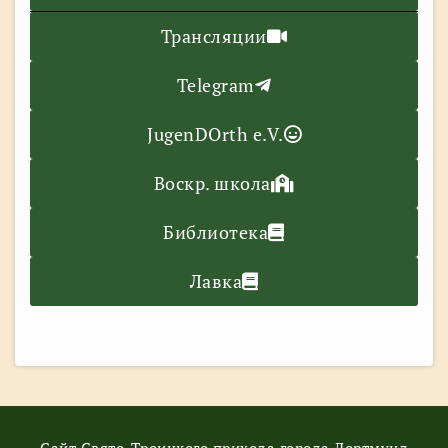
Трансляции
Telegram
JugenDOrth e.V.
Воскр. школа
Библиотека
Лавка
Сайт Свято-Троицкого прихода города Дортмунд