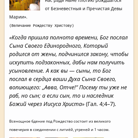
нас ради ныне плотию рождшагося
от Безневестныя и Пречистая Девы
Марии».
(Величание Рождеству Христову)
«Когда пришла полнота времени, Бог послал
Сына Своего Единородного, Который
родился от жены, подчинился закону, чтобы
искупить подзаконных, дабы нам получить
усыновление. А как вы — сыны, то Бог
послал в сердца ваши Духа Сына Своего,
вопиющего: „Авва, Отче!“ Посему ты уже не
раб, но сын; а если сын, то и наследник
Божий через Иисуса Христа»
(Гал. 4;4–7).
Всенощное бдение под Рождество состоит из великого
повечерия в соединении с литиёй, утреней и 1 часом.