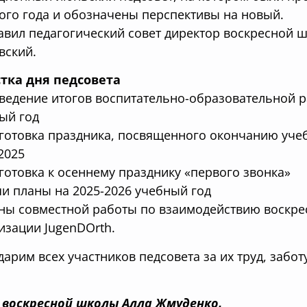
ого года и обозначены перспективы на новый.
авил педагогический совет директор воскресной
вский.
тка дня педсовета
дведение итогов
воспитательно-образовательной р
ый год
одготовка праздника, посвященного окончанию уче
.2025
одготовка к осеннему празднику «первого звонка»
аши планы на 2025-2026 учебный год
ланы совместной работы по взаимодействию воск
изации JugenDOrth.
дарим всех участников педсовета за их труд, забот
.
 воскресной школы Алла Жмуденко.