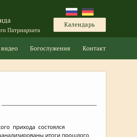
нда
Календарь
го Патриархата
 видео
Богослужения
Контакт
цкого прихода
состоялся
роанализированы итоги прошлого