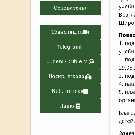
учебн
Основатель
Возгл
Щиро
Трансляции
Повес
1. по
Telegram
учебн
2. ⁠п
JugenDOrth e.V.
29.06
3. ⁠п
Воскр. школа
4. ⁠н
Библиотека
5. ⁠п
орган
Лавка
Благо
детей
Завуч