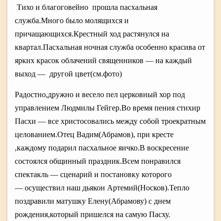
Тихо и благоговейно прошла пасхальная
служба.Много было молящихся и
причащающихся.Крестный ход растянулся на
квартал.Пасхальная ночная служба особенно красива от
ярких красок облачений священников — на каждый
выход — другой цвет(см.фото)
Радостно,дружно и весело пел церковный хор под
управлением Людмилы Гейгер.Во время пения стихир
Пасхи — все христосовались между собой троекратным
целованием.Отец Вадим(Абрамов), при кресте
,каждому подарил пасхальное яичко.В воскресение
состоялся общинный праздник.Всем понравился
спектакль — сценарий и постановку которого
— осуществил наш дьякон Артемий(Носков).Тепло
поздравили матушку Елену(Абрамову) с днем
рождения,который пришелся на самую Пасху.