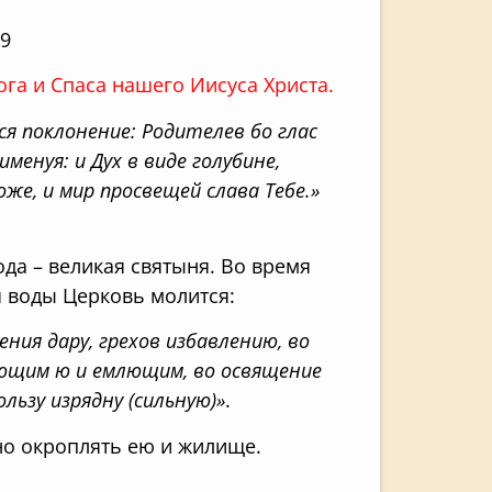
19
га и Спаса нашего Иисуса Христа.
ся поклонение: Родителев бо глас
енуя: и Дух в виде голубине,
же, и мир просвещей слава Тебе.»
да – великая святыня. Во время
 воды Церковь молится:
ения дару, грехов избавлению, во
лющим ю и емлющим, во освящение
ользу изрядну (сильную)»
.
но окроплять ею и жилище.