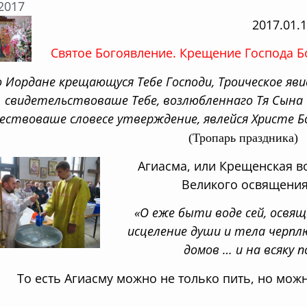
.2017
2017.01.
Святое Богоявление. Крещение Господа Бо
о Иoрдане крещающуся Тебе Господи, Троическое яви
свидетельствоваше Тебе, возлюбленнаго Тя Сына им
ествоваше словесе утверждение, явлейся Христе Бо
(Тропарь праздника)
Агиасма, или Крещенская во
Великого освящения
«О еже быти воде сей, освящ
исцеление души и тела черп
домов … и на всяку п
То есть Агиасму можно не только пить, но мож