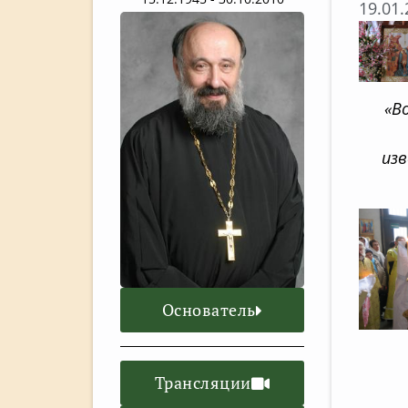
19.01
«В
изв
Основатель
Трансляции