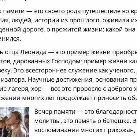
р памяти — это своего рода путешествие во 
ия, людей, истории из прошлого, оживили их
енной дороге, о прожитой жизни: какой она 
мнился.
ь отца Леонида — это пример жизни приобр
тов, дарованных Господом; пример жизни ка
еку. Это всестороннее служение как ученого,
низатора. Научные достижения, основания пр
ие лагеря, хор — все это проросло с доброго
яжении многих лет продолжает приносить об
Вечер памяти — это благодарност
молитвы, это память о батюшке. Э
воспоминания многих прихожан, 