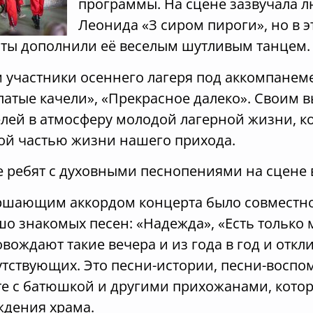
программы. На сцене зазвучала 
Леонида «З сиром пироги», но в э
сты дополнили её веселым шутливым танцем.
м участники осеннего лагеря под аккомпанем
латые качели», «Прекрасное далеко». Своим 
лей в атмосферу молодой лагерной жизни, ко
ой частью жизни нашего прихода.
е ребят с духовными песнопениями на сцене 
ршающим аккордом концерта было совместно
о знакомых песен: «Надежда», «Есть только 
вождают такие вечера и из года в год и откл
тствующих. Это песни-истории, песни-воспом
е с батюшкой и другими прихожанами, котор
ждения храма.