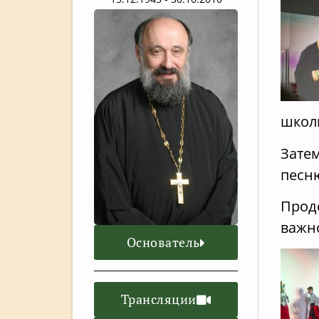
школь
Зате
песн
Продо
важно
Основатель
Трансляции