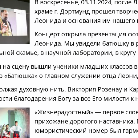
В воскресенье, 03.11.2024, после
храме г. Дортмунд прошел творче
Леонида и основания им нашего 
Концерт открыла презентация фо
Леонида. Мы увидели батюшку в 
ной скамье, в научной лаборатории, в кругу
м на сцену вышли ученики младших классов 
ю «Батюшка» о главном служении отца Леони
лжая духовную нить, Виктория Розенау и Ка
сти благодарения Богу за все Его милости к 
«Жизнерадостный» — первое сло
прихожане дорогого наставника.
юмористический номер был гар