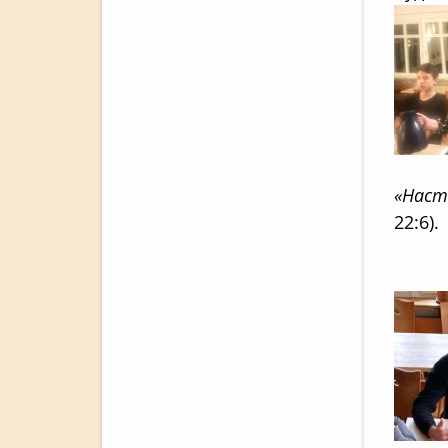
«Наст
22:6).