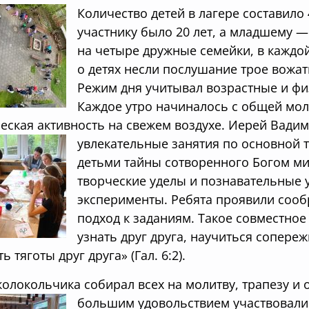
Количество детей в лагере составило
участнику было 20 лет, а младшему —
на четыре дружные семейки, в каждо
о детях несли послушание трое вожат
Режим дня учитывал возрастные и фи
Каждое утро начиналось с общей мол
еская активность на свежем воздухе. Иерей Вади
увлекательные занятия по основной т
детьми тайны сотворенного Богом м
творческие уделы и познавательные у
эксперименты. Ребята проявили сооб
подход к заданиям. Такое совместно
узнать друг друга, научиться сопереж
ь тяготы друг друга» (Гал. 6:2).
колокольчика собирал всех на молитву, трапезу и
большим удовольствием участвовали 