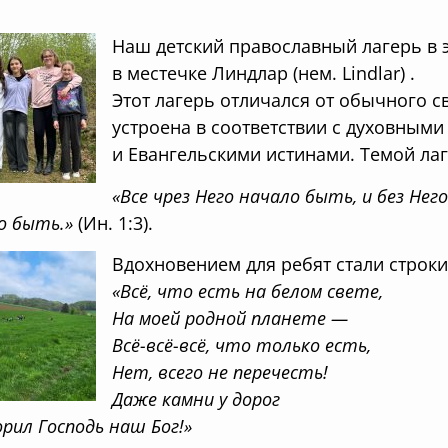
Наш детский православный лагерь в э
в местечке Линдлар (нем. Lindlar) .
Этот лагерь отличался от обычного св
устроена в соответствии с духовным
и Евангельскими истинами. Темой лаг
«Все чрез Него начало быть, и без Не
о быть.»
(Ин. 1:3).
Вдохновением для ребят стали строки
«Всё, что есть на белом свете,
На моей родной планете —
Всё-всё-всё, что только есть,
Нет, всего не перечесть!
Даже камни у дорог
рил Господь наш Бог!»