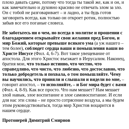
плохо давать сдачи, потому что тогда ты такой же, как и он, и
как замечательно и духовно красиво не отвечать злом за зло.
Он с тобой не разговаривает – и ладно, а ты будь готов
заговорить всегда, как только он откроет ротик, полностью
забыв все его поганые словеса.
Не заботьтесь ни о чем, но всегда в молитве и прошении с
благодарением открывайте свои желания пред Богом, и
мир Божий, которые превыше всякого ума
(а уж нашего –
тем более),
соблюдет сердца ваши и помышления ваши во
Христе Иисусе
(Фил. 4, 6-7). Вот такое увещевание от
апостола. Для этого Христос въезжает в Иерусалим. Наконец,
братия мои,
что только истинно, что честно, что
справедливо, что чисто, что любезно, что достославно, что
только добродетель и похвала, о том помышляйте. Чему
вы научились, что приняли и слышали и видели во мне,
–
говорит апостол, –
то исполняйте, – и Бог мира будет с вами
(Фил. 4, 8-9). Как все просто. Что нам мешает? Нам мешает
злой навык, злое воспитание и злое самовоспитание. И если
для нас эти слова – не просто сотрясение воздуха, а мы будем
этим руководствоваться, тогда мир Христов воцарится в
нашем сердце.
Протоиерей Димитрий Смирнов