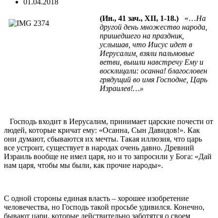
01.04.2018
(Ин., 41 зач., XII, 1-18.)
«…
На
другой день множество народа,
пришедшего на праздник,
услышав, что Иисус идет в
Иерусалим, взяли пальмовые
ветви, вышли навстречу Ему и
восклицали: осанна! благословен
грядущий во имя Господне, Царь
Израилев!…»
Господь входит в Иерусалим, принимает царские почести от
людей, которые кричат ему: «Осанна, Сын Давидов!». Как
они думают, сбываются их мечты. Такая иллюзия, что царь
все устроит, существует в народах очень давно. Древний
Израиль вообще не имел царя, но и то запросили у Бога: «Дай
нам царя, чтобы мы были, как прочие народы».
С одной стороны единая власть – хорошее изобретение
человечества, но Господь такой просьбе удивился. Конечно,
бывают цари, которые действительно заботятся о своем