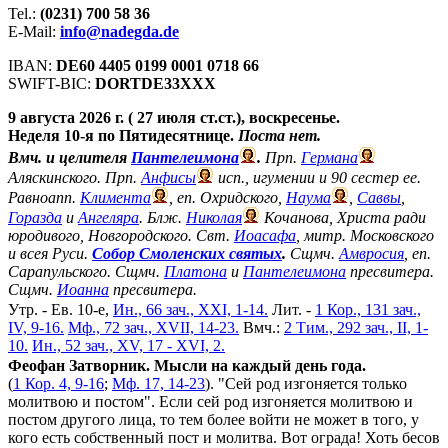
Tel.:
(0231) 700 58 36
E-Mail:
info@nadegda.de
IBAN:
DE60 4405 0199 0001 0718 66
SWIFT-BIC:
DORTDE33XXX
9 августа 2026 г. ( 27 июля ст.ст.), воскресенье.
Неделя 10-я по Пятидесятнице.
Поста нет.
Вмч. и целителя
Пантелеимона
.
Прп.
Германа
Аляскинского. Прп.
Анфисы
исп., игумении и 90 сестер ее.
Равноапп.
Климента
, еп. Охридского,
Наума
,
Саввы
,
Горазда
и
Ангеляра
. Блж.
Николая
Кочанова, Христа ради
юродивого, Новгородского. Свт.
Иоасафа
, митр. Московского
и всея Руси.
Собор Смоленских святых
.
Сщмч.
Амвросия
, еп.
Сарапульского. Сщмч.
Платона
и
Пантелеимона
пресвитера.
Сщмч.
Иоанна
пресвитера.
Утр. - Ев. 10-е,
Ин., 66 зач., XXI, 1-14.
Лит. -
1 Кор., 131 зач.,
IV, 9-16.
Мф., 72 зач., XVII, 14-23.
Вмч.:
2 Тим., 292 зач., II, 1-
10.
Ин., 52 зач., XV, 17 - XVI, 2.
Феофан Затворник. Мысли на каждый день года.
(
1 Кор. 4, 9-16
;
Мф. 17, 14-23
). "Сей род изгоняется только
молитвою и постом". Если сей род изгоняется молитвою и
постом другого лица, то тем более войти не может в того, у
кого есть собственный пост и молитва. Вот ограда! Хоть бесов