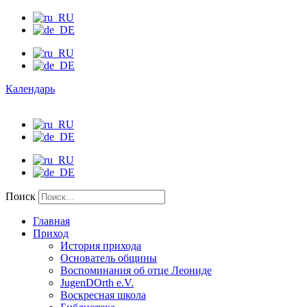
Календарь
Поиск
Главная
Приход
История прихода
Основатель общины
Воспоминания об отце Леониде
JugenDOrth e.V.
Воскресная школа