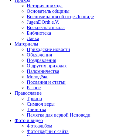
Приход
История прихода
Основатель общины
Воспоминания об отце Леониде
JugenDOrth e.V.
Воскресная школа
Библиотека
Лавка
Материалы
Приходские новости
Объявления
Поздравления
О других приходах
Паломничества
Молодёжь
Послания и статьи
Разное
Православие
Троица
Символ веры
Таинства
Памятка для первой Исповеди
Фото и видео
Фотоальбом
Фотографии с сайта