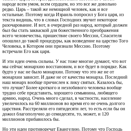
народе всем умом, всем сердцем, но это все же довольно
редко. Царь – такой же немощной человек, как и все
остальные. Поэтому когда Израиль попросил у Бога царя, из
текста видишь, что в словах Господних звучит некоторое
разочарование. И вот, в очередной раз народ, который должен
был бы стать закваской для божественного преображения
всего человечества, пришествие своего Мессии, Спасителя
опошлил до такой процедуры, как возведение на царство Того
Человека, в Котором они признали Мессию. Поэтому
встречали Его как царя.
И эти идеи очень сильны. У нас тоже многие думают, что вот
мы сейчас монархию восстановим, и все будет в порядке. Как
будто у нас не было монархии. Потому что это же не от
монархии зависит. И даже не от качества монарха. Последний
наш монарх вообще причислен к лику святых. Казалось бы,
что лучше? Более кроткого и незлобивого человека вообще
трудно себе представить, хорошего семьянина, любящего
армию, народ. Очень много сделал, в частности, население
увеличилось на 60 миллионов во время его не очень долгого
царствия. Расстреляли его пятидесяти лет, то есть если бы он
дожил благополучно до семидесяти, то, может, и 120
миллионов прибавилось бы.
Но эти идеи противоречат Евангелию. Потому что Господь