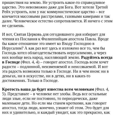
пришествия на землю. Не устроить какое-то справедливое
царство. Это невозможно даже для Бога. Вот хотели Третий
Рейх устроить, или у нас коммунистическое царство – все
кончается массовыми расстрелами, газовыми камерами и так
далее. Человеческое естество сопротивляется. И ничего с этим
не сделаешь.
И вот, Святая Церковь для сегодняшнего дня избирает для
чтения из Послания к Филиппийцам апостола Павла. Вроде
бы какое отношение это имеет ко Входу Господню в
Иерусалим? А как раз вот здесь и изложено все то, чем бы
Господь хотел облагодетельствовать иерусалимлян, а через
них вообще весь народ, населяющий землю.
Радуйтесь всегда
в Господе
(Фил. 4, 4) – говорит апостол. Господь всем хочет
радости – подлинной, неизменяемой и неиссякаемой. И вот
эта радость возможна только в Господе. Ни в чем ином: ни в
деньгах, ни в искусстве, ни в детях, ни в каких-то
достижениях. Только в Господе.
Кротость ваша да будет известна всем человекам
(Фил. 4,
5). Представьте – в человеке нет злобы. Ведь все остальные
люди злые, если не постоянно, то периодически, даже
маленькие дети. Но если мы станем кроткими, как говорит
апостол, тогда люди, конечно, узнают об этом. Это будет для
них и удивительно, и каждый увидит, как это прекрасно, как