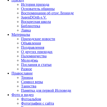
Приход
История прихода
Основатель общины
Воспоминания об отце Леониде
JugenDOrth e.V.
Воскресная школа
Библиотека
Лавка
Материалы
Приходские новости
Объявления
Поздравления
О других приходах
Паломничества
Молодёжь
Послания и статьи
Разное
Православие
Троица
Символ веры
Таинства
Памятка для первой Исповеди
Фото и видео
Фотоальбом
Фотографии с сайта