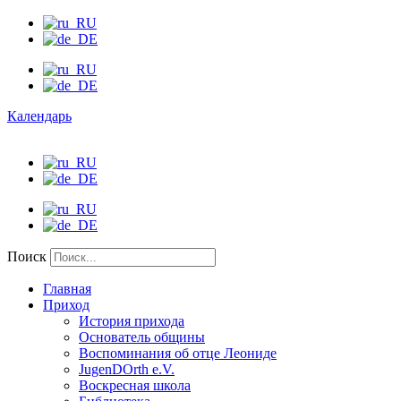
Календарь
Поиск
Главная
Приход
История прихода
Основатель общины
Воспоминания об отце Леониде
JugenDOrth e.V.
Воскресная школа