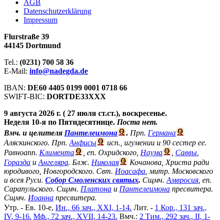
АGB
Datenschutzerklärung
Impressum
Flurstraße 39
44145 Dortmund
Tel.:
(0231) 700 58 36
E-Mail:
info@nadegda.de
IBAN:
DE60 4405 0199 0001 0718 66
SWIFT-BIC:
DORTDE33XXX
9 августа 2026 г. ( 27 июля ст.ст.), воскресенье.
Неделя 10-я по Пятидесятнице.
Поста нет.
Вмч. и целителя
Пантелеимона
.
Прп.
Германа
Аляскинского. Прп.
Анфисы
исп., игумении и 90 сестер ее.
Равноапп.
Климента
, еп. Охридского,
Наума
,
Саввы
,
Горазда
и
Ангеляра
. Блж.
Николая
Кочанова, Христа ради
юродивого, Новгородского. Свт.
Иоасафа
, митр. Московского
и всея Руси.
Собор Смоленских святых
.
Сщмч.
Амвросия
, еп.
Сарапульского. Сщмч.
Платона
и
Пантелеимона
пресвитера.
Сщмч.
Иоанна
пресвитера.
Утр. - Ев. 10-е,
Ин., 66 зач., XXI, 1-14.
Лит. -
1 Кор., 131 зач.,
IV, 9-16.
Мф., 72 зач., XVII, 14-23.
Вмч.:
2 Тим., 292 зач., II, 1-