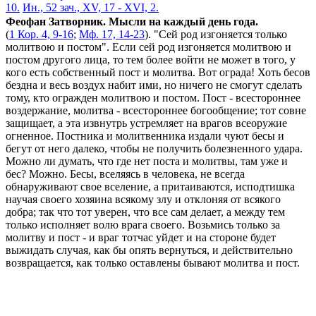
10.
Ин., 52 зач., XV, 17 - XVI, 2.
Феофан Затворник. Мысли на каждый день года.
(
1 Кор. 4, 9-16
;
Мф. 17, 14-23
). "Сей род изгоняется только
молитвою и постом". Если сей род изгоняется молитвою и
постом другого лица, то тем более войти не может в того, у
кого есть собственный пост и молитва. Вот ограда! Хоть бесов
бездна и весь воздух набит ими, но ничего не смогут сделать
тому, кто огражден молитвою и постом. Пост - всестороннее
воздержание, молитва - всестороннее богообщение; тот совне
защищает, а эта извнутрь устремляет на врагов всеоружие
огненное. Постника и молитвенника издали чуют бесы и
бегут от него далеко, чтобы не получить болезненного удара.
Можно ли думать, что где нет поста и молитвы, там уже и
бес? Можно. Бесы, вселяясь в человека, не всегда
обнаруживают свое вселение, а притаиваются, исподтишка
научая своего хозяина всякому злу и отклоняя от всякого
добра; так что тот уверен, что все сам делает, а между тем
только исполняет волю врага своего. Возьмись только за
молитву и пост - и враг тотчас уйдет и на стороне будет
выжидать случая, как бы опять вернуться, и действительно
возвращается, как только оставлены бывают молитва и пост.