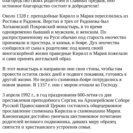
благородство своих родителей и славных предков, ибо
истинное благородство состоит в добродетели!
Около 1328 г. преподобные Кирилл и Мария переселились из
Ростова в Радонеж. Верстах в трех от Радонежа был
Хотьковский Покровский монастырь, в то время
одновременно бывший и мужским, и женским. По
распространенному на Руси обычаю под старость иночество
принимали и простецы, и князья, и бояре. Дух иночества
сообщился от сына к родителям: под конец своей
многоскорбной жизни праведные Кирилл и Мария пожелали
и сами принять ангельский образ.
В этот монастырь и направили они свои стопы, чтобы там
провести остаток своих дней в подвиге покаяния, готовясь к
другой жизни. Но недолго схимники-бояре потрудились в
новом звании. В 1337 г. они с миром отошли ко Господу.
3 апреля 1992 г., в год празднования 600-летия со дня
преставления преподобного Сергия, на Архиерейском Соборе
Русской Православной Церкви состоялось общецерковное
прославление схимонаха Кирилла и схимонахини Марии.
Канонизация достойно увенчала шестивековое почитание
родителей великого подвижника, давших миру образец
святости и христианского устроения семьи.