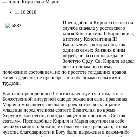
— прпп. Кирилла и Марии
11.10.2018
Преподобный Кирилл состоял на
службе сначала у ростовского
князя Константина II Борисовича,
а потом у Константина III
Васильевича, которых он, как
один из самых близких к ним
людей, не раз сопровождал в
Золотую Орду. Св. Кирилл владел
достаточным по своему
положению состоянием, но по простоте тогдашних нравов,
живя в деревне, не пренебрегал и обычными сельскими
трудами.
В житии преподобного Сергия повествуется о том, что за
Божественной литургией еще до рождения сына праведная
Мария и молящиеся слышали троекратное восклицание
младенца перед чтением святого Евангелия, во время
Херувимской песни, и когда священник произнес «Святая
святым». Преподобные Кирилл и Мария ощутили на себе
великую милость Божию, их благочестие требовало, чтобы
чувства благодарности к Богу были выражены в каком-либо