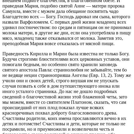
внешнем подвиге благочестия, в благоговейном обете. И
праведная Мария, подобно святой Анне — матери пророка
Самуила, вместе с мужем дала обещание посвятить чадо
Благодетелю всех — Богу. Господь даровал им сына, которого
назвали Варфоломеем. С первых дней жизни младенец всех
удивил постничеством: по средам и пятницам он не принимал
молока матери, в другие же дни, если она употребляла в пищу
мясо, младенец также отказывался от молока. Заметив это,
преподобная Мария вовсе отказалась от мясной пищи.
Праведность Кирилла и Марии была известна не только Богу.
Будучи строгими блюстителями всех церковных уставов, они
помогали бедным, но особенно свято хранили заповедь
святого апостола Павла: страннолюбия не забывайте, тем бо
не ведяще неции странноприяша Ангелы (Евр. 13, 2). Тому же
учили они и своих детей, строго внушая им не упускать
случая позвать к себе в дом путешествующего инока или
иного усталого странника. До нас не дошло подробных
сведений о благочестивой жизни этой блаженной четы, зато
мы можем, вместе со святителем Платоном, сказать, что сам
происшедший от них плод показал лучше всяких
красноречивых похвал доброту благословенного древа.
Счастливы родители, коих имена прославляются вечно в их
детях и потомстве! Счастливы и дети, которые не только не
посрамили, но и приумножили и возвеличили честь и