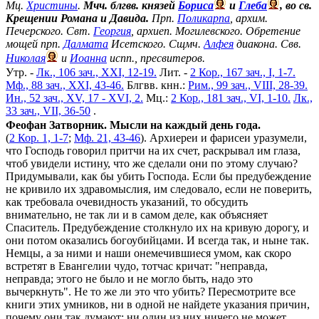
Мц.
Христины
.
Мчч. блгвв. князей
Бориса
и
Глеба
, во св.
Крещении Романа и Давида.
Прп.
Поликарпа
, архим.
Печерского. Свт.
Георгия
, архиеп. Могилевского. Обретение
мощей прп.
Далмата
Исетского. Сщмч.
Алфея
диакона. Свв.
Николая
и
Иоанна
испп., пресвитеров.
Утр. -
Лк., 106 зач., XXI, 12-19.
Лит. -
2 Кор., 167 зач., I, 1-7.
Мф., 88 зач., XXI, 43-46.
Блгвв. кнн.:
Рим., 99 зач., VIII, 28-39.
Ин., 52 зач., XV, 17 - XVI, 2.
Мц.:
2 Кор., 181 зач., VI, 1-10.
Лк.,
33 зач., VII, 36-50
.
Феофан Затворник. Мысли на каждый день года.
(
2 Кор. 1, 1-7
;
Мф. 21, 43-46
). Архиереи и фарисеи уразумели,
что Господь говорил притчи на их счет, раскрывал им глаза,
чтоб увидели истину, что же сделали они по этому случаю?
Придумывали, как бы убить Господа. Если бы предубеждение
не кривило их здравомыслия, им следовало, если не поверить,
как требовала очевидность указаний, то обсудить
внимательно, не так ли и в самом деле, как объясняет
Спаситель. Предубеждение столкнуло их на кривую дорогу, и
они потом оказались богоубийцами. И всегда так, и ныне так.
Немцы, а за ними и наши онемечившиеся умом, как скоро
встретят в Евангелии чудо, тотчас кричат: "неправда,
неправда; этого не было и не могло быть, надо это
вычеркнуть". Не то же ли это что убить? Пересмотрите все
книги этих умников, ни в одной не найдете указания причин,
почему они так думают; ни один из них ничего не может