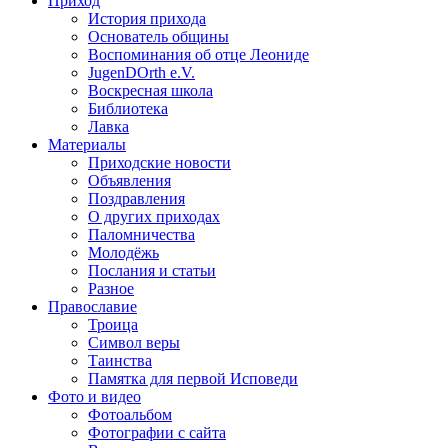
Приход
История прихода
Основатель общины
Воспоминания об отце Леониде
JugenDOrth e.V.
Воскресная школа
Библиотека
Лавка
Материалы
Приходские новости
Объявления
Поздравления
О других приходах
Паломничества
Молодёжь
Послания и статьи
Разное
Православие
Троица
Символ веры
Таинства
Памятка для первой Исповеди
Фото и видео
Фотоальбом
Фотографии с сайта