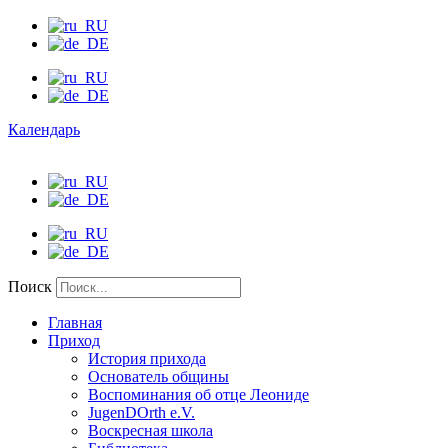
Календарь
Поиск
Главная
Приход
История прихода
Основатель общины
Воспоминания об отце Леониде
JugenDOrth e.V.
Воскресная школа