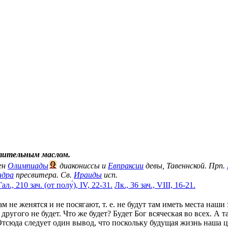
тительным маслом.
ен
Олимпиады
диакониссы и
Евпраксии
девы, Тавеннской. Прп.
ндра
пресвитера. Св.
Ираиды
исп.
Гал., 210 зач. (от полу́), IV, 22-31.
Лк., 36 зач., VIII, 16-21.
там не женятся и не посягают, т. е. не будут там иметь места на
угого не будет. Что же будет? Будет Бог всяческая во всех. А так
юда следует один вывод, что поскольку будущая жизнь наша цел