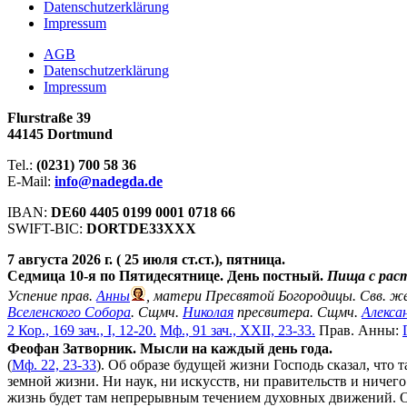
Datenschutzerklärung
Impressum
АGB
Datenschutzerklärung
Impressum
Flurstraße 39
44145 Dortmund
Tel.:
(0231) 700 58 36
E-Mail:
info@nadegda.de
IBAN:
DE60 4405 0199 0001 0718 66
SWIFT-BIC:
DORTDE33XXX
7 августа 2026 г. ( 25 июля ст.ст.), пятница.
Седмица 10-я по Пятидесятнице. День постный.
Пища с рас
Успение прав.
Анны
, матери Пресвятой Богородицы. Свв. ж
Вселенского Собора
. Сщмч.
Николая
пресвитера. Сщмч.
Алекса
2 Кор., 169 зач., I, 12-20.
Мф., 91 зач., XXII, 23-33.
Прав. Анны:
Феофан Затворник. Мысли на каждый день года.
(
Мф. 22, 23-33
). Об образе будущей жизни Господь сказал, что 
земной жизни. Ни наук, ни искусств, ни правительств и ничего др
жизнь будет там непрерывным течением духовных движений. Отс