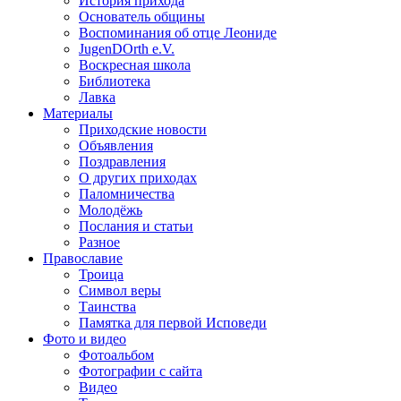
История прихода
Основатель общины
Воспоминания об отце Леониде
JugenDOrth e.V.
Воскресная школа
Библиотека
Лавка
Материалы
Приходские новости
Объявления
Поздравления
О других приходах
Паломничества
Молодёжь
Послания и статьи
Разное
Православие
Троица
Символ веры
Таинства
Памятка для первой Исповеди
Фото и видео
Фотоальбом
Фотографии с сайта
Видео