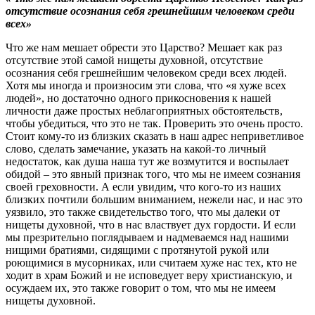
отсутствие осознания себя грешнейшим человеком среди
всех»
Что же нам мешает обрести это Царство? Мешает как раз
отсутствие этой самой нищеты духовной, отсутствие
осознания себя грешнейшим человеком среди всех людей.
Хотя мы иногда и произносим эти слова, что «я хуже всех
людей», но достаточно одного прикосновения к нашей
личности даже простых неблагоприятных обстоятельств,
чтобы убедиться, что это не так. Проверить это очень просто.
Стоит кому-то из близких сказать в наш адрес неприветливое
слово, сделать замечание, указать на какой-то личный
недостаток, как душа наша тут же возмутится и воспылает
обидой – это явный признак того, что мы не имеем сознания
своей греховности. А если увидим, что кого-то из наших
близких почтили большим вниманием, нежели нас, и нас это
уязвило, это также свидетельство того, что мы далеки от
нищеты духовной, что в нас властвует дух гордости. И если
мы презрительно поглядываем и надмеваемся над нашими
нищими братиями, сидящими с протянутой рукой или
роющимися в мусорниках, или считаем хуже нас тех, кто не
ходит в храм Божий и не исповедует веру христианскую, и
осуждаем их, это также говорит о том, что мы не имеем
нищеты духовной.