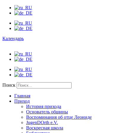
Календарь
Поиск
Главная
Приход
История прихода
Основатель общины
Воспоминания об отце Леониде
JugenDOrth e.V.
Воскресная школа