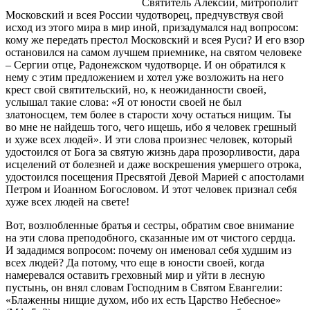
Святитель Алексий, митрополит
Московский и всея России чудотворец, предчувствуя свой
исход из этого мира в мир иной, призадумался над вопросом:
кому же передать престол Московский и всея Руси? И его взор
остановился на самом лучшем приемнике, на святом человеке
– Сергии отце, Радонежском чудотворце. И он обратился к
нему с этим предложением и хотел уже возложить на него
крест свой святительский, но, к неожиданности своей,
услышал такие слова: «Я от юности своей не был
златоносцем, тем более в старости хочу остаться нищим. Ты
во мне не найдешь того, чего ищешь, ибо я человек грешный
и хуже всех людей». И эти слова произнес человек, который
удостоился от Бога за святую жизнь дара прозорливости, дара
исцелений от болезней и даже воскрешения умершего отрока,
удостоился посещения Пресвятой Девой Марией с апостолами
Петром и Иоанном Богословом. И этот человек признал себя
хуже всех людей на свете!
Вот, возлюбленные братья и сестры, обратим свое внимание
на эти слова преподобного, сказанные им от чистого сердца.
И зададимся вопросом: почему он именовал себя худшим из
всех людей? Да потому, что еще в юности своей, когда
намеревался оставить греховный мир и уйти в лесную
пустынь, он внял словам Господним в Святом Евангелии:
«Блаженны нищие духом, ибо их есть Царство Небесное»