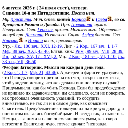
6 августа 2026 г. ( 24 июля ст.ст.), четверг.
Седмица 10-я по Пятидесятнице.
Поста нет.
Мц.
Христины
.
Мчч. блгвв. князей
Бориса
и
Глеба
, во св.
Крещении Романа и Давида.
Прп.
Поликарпа
, архим.
Печерского. Свт.
Георгия
, архиеп. Могилевского. Обретение
мощей прп.
Далмата
Исетского. Сщмч.
Алфея
диакона. Свв.
Николая
и
Иоанна
испп., пресвитеров.
Утр. -
Лк., 106 зач., XXI, 12-19.
Лит. -
2 Кор., 167 зач., I, 1-7.
Мф., 88 зач., XXI, 43-46.
Блгвв. кнн.:
Рим., 99 зач., VIII, 28-39.
Ин., 52 зач., XV, 17 - XVI, 2.
Мц.:
2 Кор., 181 зач., VI, 1-10.
Лк.,
33 зач., VII, 36-50
.
Феофан Затворник. Мысли на каждый день года.
(
2 Кор. 1, 1-7
;
Мф. 21, 43-46
). Архиереи и фарисеи уразумели,
что Господь говорил притчи на их счет, раскрывал им глаза,
чтоб увидели истину, что же сделали они по этому случаю?
Придумывали, как бы убить Господа. Если бы предубеждение
не кривило их здравомыслия, им следовало, если не поверить,
как требовала очевидность указаний, то обсудить
внимательно, не так ли и в самом деле, как объясняет
Спаситель. Предубеждение столкнуло их на кривую дорогу, и
они потом оказались богоубийцами. И всегда так, и ныне так.
Немцы, а за ними и наши онемечившиеся умом, как скоро
встретят в Евангелии чудо, тотчас кричат: "неправда,