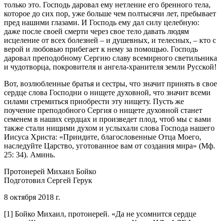
только это. Господь даровал ему нетление его бренного тела,
которое до сих пор, уже больше чем полтысячи лет, пребывает
пред нашими глазами. И Господь ему дал силу целебную:
даже после своей смерти через свое тело давать людям
исцеление от всех болезней – и душевных, и телесных, – кто с
верой и любовью прибегает к нему за помощью. Господь
даровал преподобному Сергию славу всемирного светильника
и чудотворца, покровителя и ангела-хранителя земли Русской!
Вот, возлюбленные братья и сестры, что значит принять в свое
сердце слова Господни о нищете духовной, что значит всеми
силами стремиться приобрести эту нищету. Пусть же
поучение преподобного Сергия о нищете духовной станет
семенем в наших сердцах и произведет плод, чтоб мы с вами
также стали нищими духом и услыхали слова Господа нашего
Иисуса Христа: «Приидите, благословенные Отца Моего,
наследуйте Царство, уготованное вам от создания мира» (Мф.
25: 34). Аминь.
Протоиерей Михаил Бойко
Подготовил Сергей Герук
8 октября 2018 г.
[1] Бойко Михаил, протоиерей. «Да не усомнится сердце