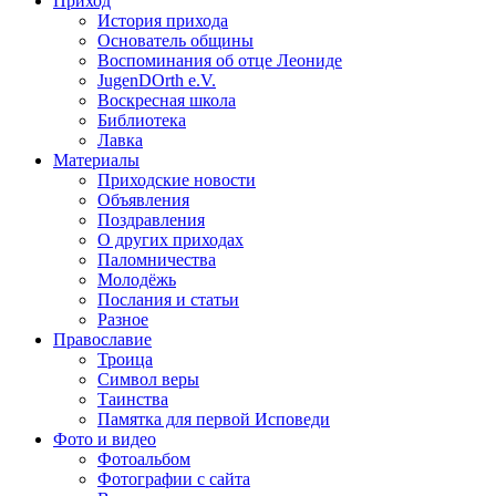
Приход
История прихода
Основатель общины
Воспоминания об отце Леониде
JugenDOrth e.V.
Воскресная школа
Библиотека
Лавка
Материалы
Приходские новости
Объявления
Поздравления
О других приходах
Паломничества
Молодёжь
Послания и статьи
Разное
Православие
Троица
Символ веры
Таинства
Памятка для первой Исповеди
Фото и видео
Фотоальбом
Фотографии с сайта