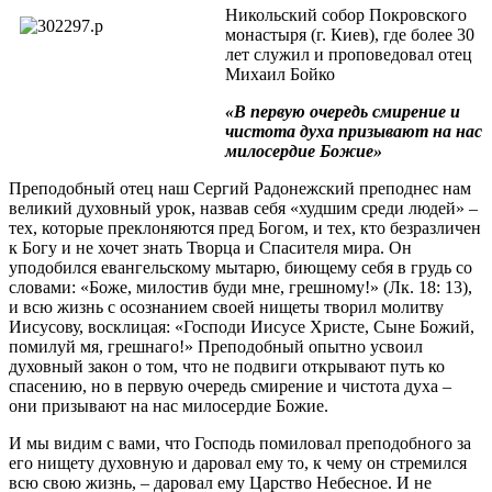
Никольский собор Покровского
монастыря (г. Киев), где более 30
лет служил и проповедовал отец
Михаил Бойко
«В первую очередь смирение и
чистота духа призывают на нас
милосердие Божие»
Преподобный отец наш Сергий Радонежский преподнес нам
великий духовный урок, назвав себя «худшим среди людей» –
тех, которые преклоняются пред Богом, и тех, кто безразличен
к Богу и не хочет знать Творца и Спасителя мира. Он
уподобился евангельскому мытарю, биющему себя в грудь со
словами: «Боже, милостив буди мне, грешному!» (Лк. 18: 13),
и всю жизнь с осознанием своей нищеты творил молитву
Иисусову, восклицая: «Господи Иисусе Христе, Сыне Божий,
помилуй мя, грешнаго!» Преподобный опытно усвоил
духовный закон о том, что не подвиги открывают путь ко
спасению, но в первую очередь смирение и чистота духа –
они призывают на нас милосердие Божие.
И мы видим с вами, что Господь помиловал преподобного за
его нищету духовную и даровал ему то, к чему он стремился
всю свою жизнь, – даровал ему Царство Небесное. И не