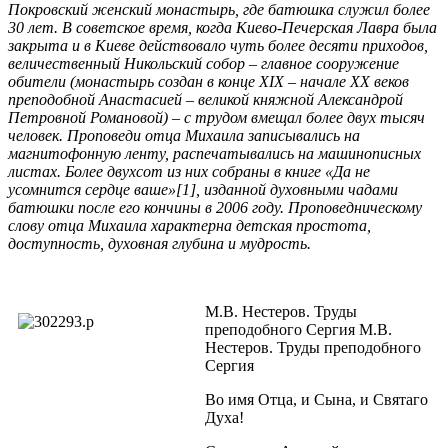
Покровский женский монастырь, где батюшка служил более
30 лет. В советское время, когда Киево-Печерская Лавра была
закрыта и в Киеве действовало чуть более десяти приходов,
величественный Никольский собор – главное сооружение
обители (монастырь создан в конце ХІХ – начале ХХ веков
преподобной Анастасией – великой княжной Александрой
Петровной Романовой) – с трудом вмещал более двух тысяч
человек. Проповеди отца Михаила записывались на
магнитофонную ленту, распечатывались на машинописных
листах. Более двухсот из них собраны в книге «Да не
усомнится сердце ваше»[1], изданной духовными чадами
батюшки после его кончины в 2006 году. Проповедническому
слову отца Михаила характерна детская простота,
доступность, духовная глубина и мудрость.
М.В. Нестеров. Труды
преподобного Сергия М.В.
Нестеров. Труды преподобного
Сергия
Во имя Отца, и Сына, и Святаго
Духа!