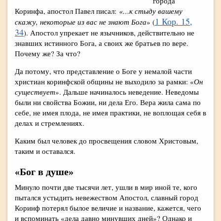
города
Коринфа, апостол Павел писал:
«…к стыду вашему
1 Кор. 15,
скажу, некоторые из вас не знают Бога
» (
34
). Апостол упрекает не язычников, действительно не
знавших истинного Бога, а своих же братьев по вере.
Почему же? За что?
Да потому, что представление о Боге у немалой части
христиан коринфской общины не выходило за рамки: «
Он
существует
». Дальше начиналось неведение. Неведомы
были ни свойства Божии, ни дела Его. Вера жила сама по
себе, не имея плода, не имея практики, не воплощая себя в
делах и стремлениях.
Каким был человек до просвещения словом Христовым,
таким и оставался.
«Бог в душе»
Минуло почти две тысячи лет, ушли в мир иной те, кого
пытался устыдить невежеством Апостол, славный город
Коринф потерял былое величие и название, кажется, чего
и вспоминать «дела давно минувших дней»? Однако и