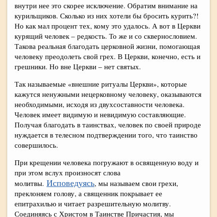
внутри нее это скорее исключение. Обратим внимание на
курильщиков. Сколько из них хотели бы бросить курить?!
Но как мал процент тех, кому это удалось. А вот в Церкви
курящий человек – редкость. То же и со сквернословием.
Такова реальная благодать церковной жизни, помогающая
человеку преодолеть свой грех. В Церкви, конечно, есть и
грешники. Но вне Церкви – нет святых.
Так называемые «внешние ритуалы Церкви», которые
кажутся ненужными нецерковному человеку, оказываются
необходимыми, исходя из двухсоставности человека.
Человек имеет видимую и невидимую составляющие.
Получая благодать в таинствах, человек по своей природе
нуждается в телесном подтверждении того, что таинство
совершилось.
При крещении человека погружают в освященную воду и
при этом вслух произносят слова
Исповедуясь
молитвы.
, мы называем свои грехи,
преклоняем голову, а священник покрывает ее
епитрахилью и читает разрешительную молитву.
Соединяясь с Христом в Таинстве Причастия, мы