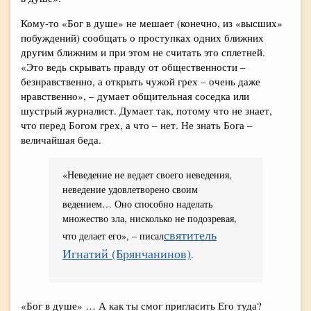
Кому-то «Бог в душе» не мешает (конечно, из «высших»
побуждений) сообщать о проступках одних ближних
другим ближним и при этом не считать это сплетней.
«Это ведь скрывать правду от общественности –
безнравственно, а открыть чужой грех – очень даже
нравственно», – думает общительная соседка или
шустрый журналист. Думает так, потому что не знает,
что перед Богом грех, а что – нет. Не знать Бога –
величайшая беда.
«Неведение не ведает своего неведения,
неведение удовлетворено своим
ведением… Оно способно наделать
множество зла, нисколько не подозревая,
святитель
что делает его», – писал
Игнатий (Брянчанинов)
.
«Бог в душе» … А как ты смог пригласить Его туда?