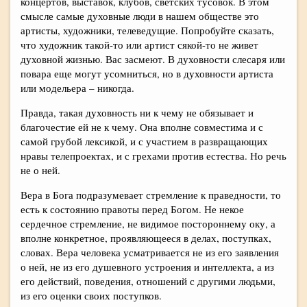
концертов, выставок, клубов, светских тусовок. В этом
смысле самые духовные люди в нашем обществе это
артисты, художники, телеведущие. Попробуйте сказать,
что художник такой-то или артист сякой-то не живет
духовной жизнью. Вас засмеют. В духовности слесаря или
повара еще могут усомниться, но в духовности артиста
или модельера – никогда.
Правда, такая духовность ни к чему не обязывает и
благочестие ей не к чему. Она вполне совместима и с
самой грубой лексикой, и с участием в развращающих
нравы телепроектах, и с грехами против естества. Но речь
не о ней.
Вера в Бога подразумевает стремление к праведности, то
есть к состоянию правоты перед Богом. Не некое
сердечное стремление, не видимое постороннему оку, а
вполне конкретное, проявляющееся в делах, поступках,
словах. Вера человека усматривается не из его заявления
о ней, не из его душевного устроения и интеллекта, а из
его действий, поведения, отношений с другими людьми,
из его оценки своих поступков.