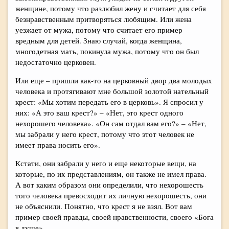
женщине, потому что разлюбил жену и считает для себя
безнравственным притворяться любящим. Или жена
уезжает от мужа, потому что считает его пример
вредным для детей. Знаю случай, когда женщина,
многодетная мать, покинула мужа, потому что он был
недостаточно церковен.
Или еще – пришли как-то на церковный двор два молодых
человека и протягивают мне большой золотой нательный
крест: «Мы хотим передать его в церковь». Я спросил у
них: «А это ваш крест?» – «Нет, это крест одного
нехорошего человека». «Он сам отдал вам его?» – «Нет,
мы забрали у него крест, потому что этот человек не
имеет права носить его».
Кстати, они забрали у него и еще некоторые вещи, на
которые, по их представлениям, он также не имел права.
А вот каким образом они определили, что нехорошесть
того человека превосходит их личную нехорошесть, они
не объяснили. Понятно, что крест я не взял. Вот вам
пример своей правды, своей нравственности, своего «Бога
в душе».