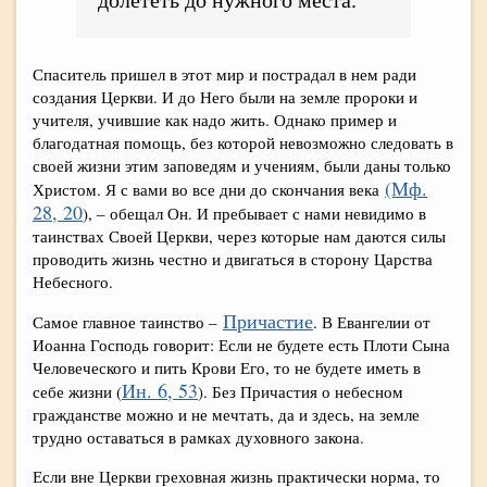
долететь до нужного места.
Спаситель пришел в этот мир и пострадал в нем ради
создания Церкви. И до Него были на земле пророки и
учителя, учившие как надо жить. Однако пример и
благодатная помощь, без которой невозможно следовать в
своей жизни этим заповедям и учениям, были даны только
(Мф.
Христом. Я с вами во все дни до скончания века
28, 20
), – обещал Он. И пребывает с нами невидимо в
таинствах Своей Церкви, через которые нам даются силы
проводить жизнь честно и двигаться в сторону Царства
Небесного.
Причастие
Самое главное таинство –
. В Евангелии от
Иоанна Господь говорит: Если не будете есть Плоти Сына
Человеческого и пить Крови Его, то не будете иметь в
Ин. 6, 53
себе жизни (
). Без Причастия о небесном
гражданстве можно и не мечтать, да и здесь, на земле
трудно оставаться в рамках духовного закона.
Если вне Церкви греховная жизнь практически норма, то