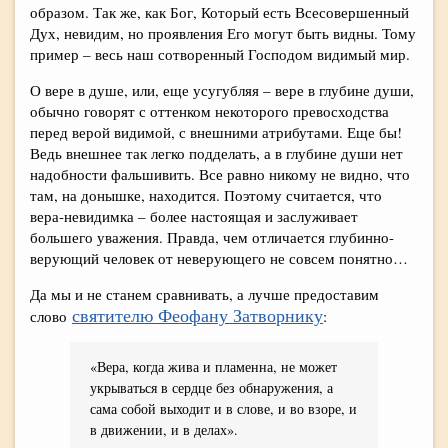
образом. Так же, как Бог, Который есть Всесовершенный
Дух, невидим, но проявления Его могут быть видны. Тому
пример – весь наш сотворенный Господом видимый мир.
О вере в душе, или, еще усугубляя – вере в глубине души,
обычно говорят с оттенком некоторого превосходства
перед верой видимой, с внешними атрибутами. Еще бы!
Ведь внешнее так легко подделать, а в глубине души нет
надобности фальшивить. Все равно никому не видно, что
там, на донышке, находится. Поэтому считается, что
вера-невидимка – более настоящая и заслуживает
большего уважения. Правда, чем отличается глубинно-
верующий человек от неверующего не совсем понятно…
Да мы и не станем сравнивать, а лучше предоставим
святителю Феофану Затворнику
слово
:
«Вера, когда жива и пламенна, не может
укрываться в сердце без обнаружения, а
сама собой выходит и в слове, и во взоре, и
в движении, и в делах».