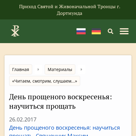
Приход Святой и Живоначальной Троицы г.
Дортмунда
Главная
Материалы
«Читаем, смотрим, слушаем...»
День прощеного воскресенья:
научиться прощать
26.02.2017
День прощеного воскресенья: научиться
прощать. Священник Максим