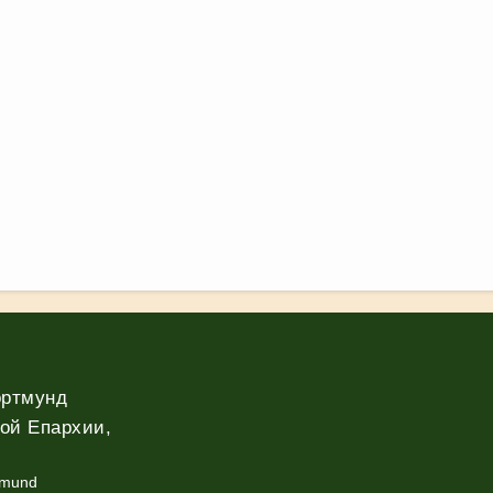
ортмунд
ой Епархии,
tmund