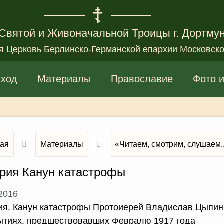
Святой и Живоначальной Троицы г. Дортму
я Церковь Берлинско-Германской епархии Московско
иход
Материалы
Православие
Фото 
ная
Материалы
«Читаем, смотрим, слушаем..
рия Канун катастрофы
.2016
ия. Канун катастрофы Протоиерей Владислав Цыпин
ытиях, предшествовавших Февралю 1917 года