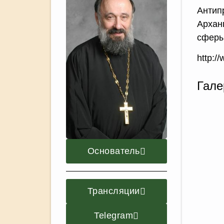
Антип
Архан
сферы
http:/
Гале
Основатель
Трансляции
Telegram