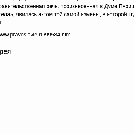
равительственная речь, произнесенная в Думе Пур
гела», явилась актом той самой измены, в которой 
.
/www.pravoslavie.ru/99584.html
рея