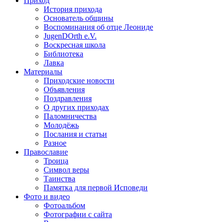
Приход
История прихода
Основатель общины
Воспоминания об отце Леониде
JugenDOrth e.V.
Воскресная школа
Библиотека
Лавка
Материалы
Приходские новости
Объявления
Поздравления
О других приходах
Паломничества
Молодёжь
Послания и статьи
Разное
Православие
Троица
Символ веры
Таинства
Памятка для первой Исповеди
Фото и видео
Фотоальбом
Фотографии с сайта