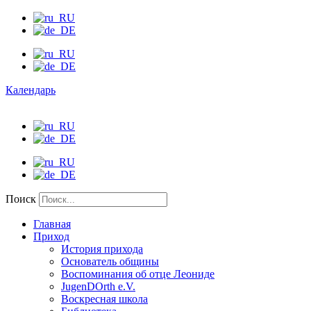
Календарь
Поиск
Главная
Приход
История прихода
Основатель общины
Воспоминания об отце Леониде
JugenDOrth e.V.
Воскресная школа