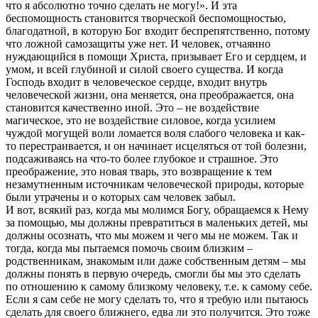
что я абсолютно точно сделать не могу!». И эта
беспомощность становится творческой беспомощностью,
благодатной, в которую Бог входит беспрепятственно, потому
что ложной самозащиты уже нет. И человек, отчаянно
нуждающийся в помощи Христа, призывает Его и сердцем, и
умом, и всей глубиной и силой своего существа. И когда
Господь входит в человеческое сердце, входит внутрь
человеческой жизни, она меняется, она преображается, она
становится качественно иной. Это – не воздействие
магическое, это не воздействие силовое, когда усилием
чуждой могущей воли ломается воля слабого человека и как-
то перестраивается, и он начинает исцеляться от той болезни,
подсаживаясь на что-то более глубокое и страшное. Это
преображение, это новая тварь, это возвращение к тем
незамутненным источникам человеческой природы, которые
были утрачены и о которых сам человек забыл.
И вот, всякий раз, когда мы молимся Богу, обращаемся к Нему
за помощью, мы должны превратиться в маленьких детей, мы
должны осознать, что мы можем и чего мы не можем. Так и
тогда, когда мы пытаемся помочь своим близким –
родственникам, знакомым или даже собственным детям – мы
должны понять в первую очередь, смогли бы мы это сделать
по отношению к самому близкому человеку, т.е. к самому себе.
Если я сам себе не могу сделать то, что я требую или пытаюсь
сделать для своего ближнего, едва ли это получится. Это тоже