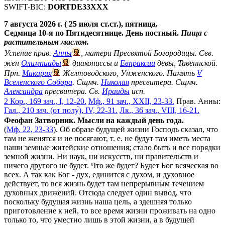
SWIFT-BIC:
DORTDE33XXX
7 августа 2026 г. ( 25 июля ст.ст.), пятница.
Седмица 10-я по Пятидесятнице. День постный.
Пища с
растительным маслом.
Успение прав.
Анны
, матери Пресвятой Богородицы. Свв.
жен
Олимпиады
диакониссы и
Евпраксии
девы, Тавеннской.
Прп.
Макария
Желтоводского, Унженского. Память
V
Вселенского Собора
. Сщмч.
Николая
пресвитера. Сщмч.
Александра
пресвитера. Св.
Ираиды
исп.
2 Кор., 169 зач., I, 12-20.
Мф., 91 зач., XXII, 23-33.
Прав. Анны:
Гал., 210 зач. (от полу́), IV, 22-31.
Лк., 36 зач., VIII, 16-21.
Феофан Затворник. Мысли на каждый день года.
(
Мф. 22, 23-33
). Об образе будущей жизни Господь сказал, что
там не женятся и не посягают, т. е. не будут там иметь места
наши земные житейские отношения; стало быть и все порядки
земной жизни. Ни наук, ни искусств, ни правительств и
ничего другого не будет. Что же будет? Будет Бог всяческая во
всех. А так как Бог - дух, единится с духом, и духовное
действует, то вся жизнь будет там непрерывным течением
духовных движений. Отсюда следует один вывод, что
поскольку будущая жизнь наша цель, а здешняя только
приготовление к ней, то все время жизни проживать на одно
только то, что уместно лишь в этой жизни, а в будущей