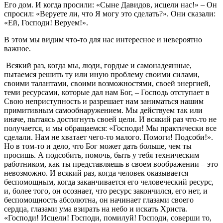
Его дом. И когда просили: «Сыне Давидов, исцели нас!» – Он
спросил: «Веруете ли, что Я могу это сделать?». Они сказали:
«Ей, Господи! Веруем!».
В этом мы видим что-то для нас интересное и невероятно
важное.
Всякий раз, когда мы, люди, гордые и самонадеянные,
пытаемся решить ту или иную проблему своими силами,
своими талантами, своими возможностями, своей энергией,
теми ресурсами, которые дал нам Бог, – Господь отступает в
Свою неприступность и разрешает нам заниматься нашим
примитивным самообнаружением. Мы действуем так или
иначе, пытаясь достигнуть своей цели. И всякий раз что-то не
получается, и мы обращаемся: «Господи! Мы практически все
сделали. Нам не хватает чего-то малого. Помоги! Подсоби!».
Но в том-то и дело, что Бог может дать больше, чем ты
просишь. А подсобить, помочь, быть у тебя техническим
работником, как ты представляешь в своем воображении – это
невозможно. И всякий раз, когда человек оказывается
беспомощным, когда заканчивается его человеческий ресурс,
и, более того, он осознает, что ресурс закончился, его нет, и
беспомощность абсолютна, он начинает глазами своего
сердца, глазами ума взирать на небо и искать Христа.
«Господи! Исцели! Господи, помилуй! Господи, соверши то,