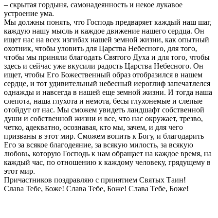
– скрытая гордыня, самонадеянность и некое лукавое
устроение ума.
Мы должны понять, что Господь предваряет каждый наш шаг,
каждую нашу мысль и каждое движение нашего сердца. Он
ищет нас на всех изгибах нашей земной жизни, как опытный
охотник, чтобы уловить для Царства Небесного, для того,
чтобы мы приняли благодать Святого Духа и для того, чтобы
здесь и сейчас уже вкусили радость Царства Небесного. Он
ищет, чтобы Его Божественный образ отобразился в нашем
сердце, и тот удивительный небесный иероглиф запечатлелся
однажды и навсегда в нашей еще земной жизни. И тогда наша
слепота, наша глухота и немота, бесы глухонемые и слепые
отойдут от нас. Мы сможем увидеть ландшафт собственной
души и собственной жизни и все, что нас окружает, трезво,
четко, адекватно, осознавая, кто мы, зачем, и для чего
призваны в этот мир. Сможем вопить к Богу, и благодарить
Его за всякое благодеяние, за всякую милость, за всякую
любовь, которую Господь к нам обращает на каждое время, на
каждый час, по отношению к каждому человеку, грядущему в
этот мир.
Причастников поздравляю с принятием Святых Таин!
Слава Тебе, Боже! Слава Тебе, Боже! Слава Тебе, Боже!