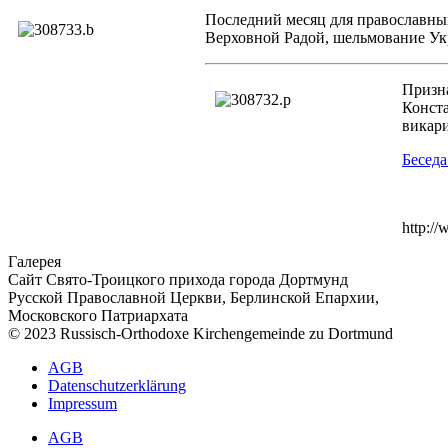
Последний месяц для православны
Верховной Радой, шельмование У
Призна
Конста
викар
Бесед
http:/
Галерея
Сайт Свято-Троицкого прихода города Дортмунд
Русской Православной Церкви, Берлинской Епархии,
Московского Патриархата
© 2023 Russisch-Orthodoxe Kirchengemeinde zu Dortmund
АGB
Datenschutzerklärung
Impressum
АGB