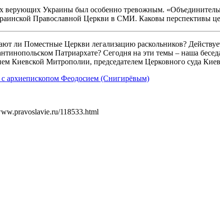
х верующих Украины был особенно тревожным. «Объединительны
краинской Православной Церкви в СМИ. Каковы перспективы це
ют ли Поместные Церкви легализацию раскольников? Действует 
нтинопольском Патриархате? Сегодня на эти темы – наша бесе
ием Киевской Митрополии, председателем Церковного суда Киев
а с архиепископом Феодосием (Снигирёвым)
/www.pravoslavie.ru/118533.html