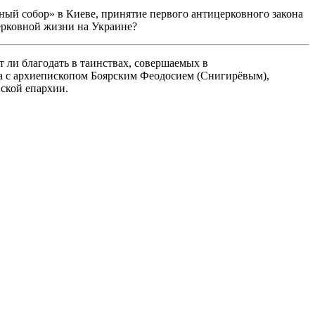
й собор» в Киеве, принятие первого антицерковного закона
рковной жизни на Украине?
ли благодать в таинствах, совершаемых в
да с архиепископом Боярским Феодосием (Снигирёвым),
ской епархии.