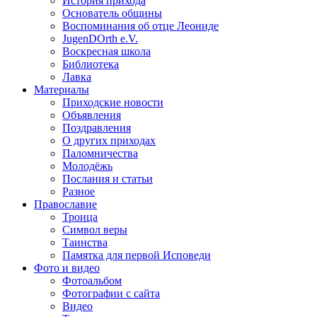
История прихода
Основатель общины
Воспоминания об отце Леониде
JugenDOrth e.V.
Воскресная школа
Библиотека
Лавка
Материалы
Приходские новости
Объявления
Поздравления
О других приходах
Паломничества
Молодёжь
Послания и статьи
Разное
Православие
Троица
Символ веры
Таинства
Памятка для первой Исповеди
Фото и видео
Фотоальбом
Фотографии с сайта
Видео