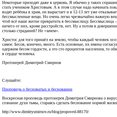
Некоторые приходят даже в церковь. Я обычно у таких спрашива
стать учеником Христовым. А в этом случае надо начинать покая
водят ребёнка в храм, он вырастает и в 12-13 лет уже отказывае
бессмысленные вещи. Но очень легко чрезвычайно важную вещь,
чтоб всё наше житие превратить в бессмыслицу. Бессмыслица – 
ничего от них, кроме расстройств, нет. Ну а потом в довершени
столько страданий? Не «зачем».
Христос для того пришёл на землю, чтобы каждый человек осоз
самое. Бесов, конечно, много. Есть основные, их имена соглас
одержим бесом гордости, а это сто процентов населения, то обя
в сердце человека.
Протоиерей Димитрий Смирнов
Слушайте:
Проповедь о бесноватых и бесновании
Воскресная проповедь протоиерея Димитрия Смирнова о вирусе
сознание духи тьмы, стараясь сделать беснование нормой жизни
http://www.dimitrysmirnov.ru/blog/propoved-88170/