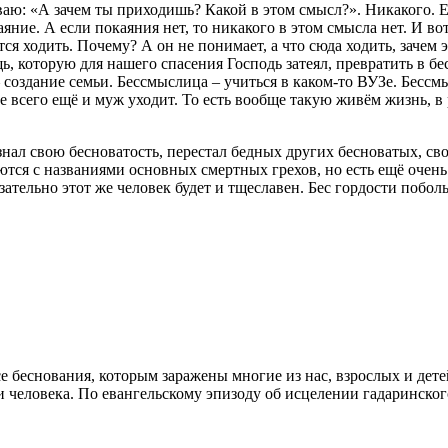
ю: «А зачем ты приходишь? Какой в этом смысл?». Никакого. Есл
ние. А если покаяния нет, то никакого в этом смысла нет. И вот
тся ходить. Почему? А он не понимает, а что сюда ходить, зачем 
 которую для нашего спасения Господь затеял, превратить в бес
создание семьи. Бессмыслица – учиться в каком-то ВУЗе. Бессмы
е всего ещё и муж уходит. То есть вообще такую живём жизнь, в 
нал свою бесноватость, перестал бедных других бесноватых, сво
уются с названиями основных смертных грехов, но есть ещё очен
зательно этот же человек будет и тщеславен. Бес гордости побол
 беснования, которым заражены многие из нас, взрослых и дете
 человека. По евангельскому эпизоду об исцелении гадаринского 