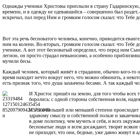
Однажды ученики Христовы приплыли в страну Гадаринскую, л
времени, и в одежду не одевавшийся – совершенно был раздет,–
вскричал, пал перед Ним и громким голосом сказал: что Тебе д
Вот эта речь бесноватого человека, конечно, приводится еванг
ним на колени. Во-вторых, громким голосом сказал: что Тебе 
ученики. А вот этот бесноватый определил, что перед ним Сын
легион, он просто страдал невыносимо, а особенно приблизившис
мучили бесы.
Каждый человек, который живёт в страдании, обычно кого-то об
время находит нечто вокруг него, что можно обвинить, а некот
есть признак того, что душа захвачена бесами. А так каждый ч
И Христос пришёл на землю, для того чтобы всех т
боролись: с одной стороны собственная воля, наде
И это в большей или меньшей степени происходит с
здравому смыслу и собственной пользе и заканчива
в доме политику, чем мучить и себя, и всех окру
бесноватые люди и всем досаждают, творят всякие
не приходит, что они, бедные, уже давно живут в ад