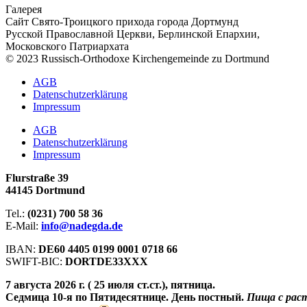
Галерея
Сайт Свято-Троицкого прихода города Дортмунд
Русской Православной Церкви, Берлинской Епархии,
Московского Патриархата
© 2023 Russisch-Orthodoxe Kirchengemeinde zu Dortmund
АGB
Datenschutzerklärung
Impressum
АGB
Datenschutzerklärung
Impressum
Flurstraße 39
44145 Dortmund
Tel.:
(0231) 700 58 36
E-Mail:
info@nadegda.de
IBAN:
DE60 4405 0199 0001 0718 66
SWIFT-BIC:
DORTDE33XXX
7 августа 2026 г. ( 25 июля ст.ст.), пятница.
Седмица 10-я по Пятидесятнице. День постный.
Пища с рас