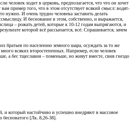
и человек ходит в церковь, предполагается, что что он хочет
 вам пример того, что в этом отсутствует всякий смысл: водят-
это нужно. И очень трудно человека заставить делать
смыслицу. И беснование в этом, собственно, и выражается,
слица – рожать детей, которые к 10-12 годам выпрягаются, и
результате которой всё рассыпается, всё. Спрашивается, зачем
их братьев по населению земного шара, осуждать за то же
ь много всяких второстепенных. Например, если человек
ьше, а бес тщеславия – поменьше, но живут вместе, свив гнездо
й, и который настойчиво и успешно внедряют в массовое
бесноватого [Лк. 8,26-38].