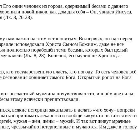
 Его один человек из города, одержимый бесами с давнего
 хоронили покойников, как дом для себя – Он, увидев Иисуса,
(Лк. 8, 26-28).
ому нам важно на этом остановиться. Во-первых, он пал перед
 Израиле исповедовали Христа Сыном Божиим, даже не все
 был полностью порабощён теми бесами, которых был целый
учь меня (Лк. 8, 28). Конечно, его мучил не Христос, а
, кто государственную власть, кто погоду. То есть человек всё
ме беснования обвиняет самого Бога. Открытый ропот на Бога
И вот несчастный мужчина почувствовал это, и в нём две силы
 бесы этому всячески препятствовали.
ься, всякие истерики закатывать и делать «что хочу» вопреки
ываться принимать лекарства и вообще какую-то пытаться вести
детей, мужья – жён, жёны – мужей. И так вот живут мрачные
ьные, чрезвычайно нетерпеливые и мучаются. Им даже в голову