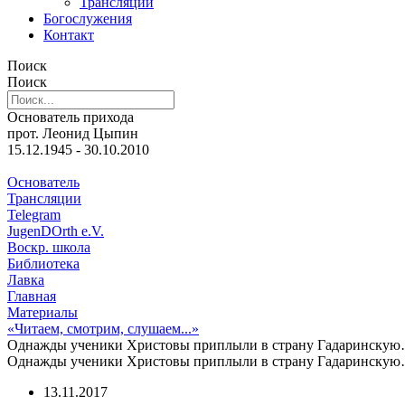
Трансляции
Богослужения
Контакт
Поиск
Поиск
Основатель прихода
прот. Леонид Цыпин
15.12.1945 - 30.10.2010
Основатель
Трансляции
Telegram
JugenDOrth e.V.
Воскр. школа
Библиотека
Лавка
Главная
Материалы
«Читаем, смотрим, слушаем...»
Однажды ученики Христовы приплыли в страну Гадаринску
Однажды ученики Христовы приплыли в страну Гадаринску
13.11.2017