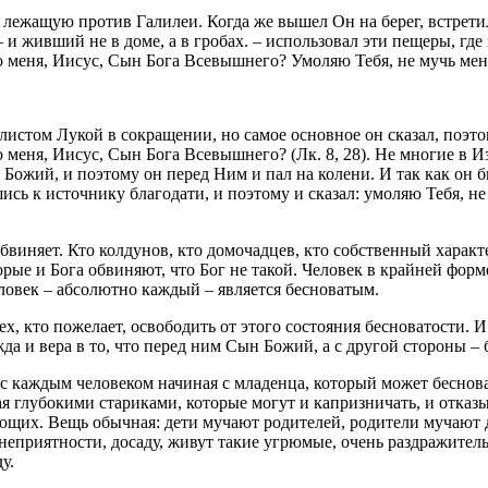
ежащую против Галилеи. Когда же вышел Он на берег, встретил
 и живший не в доме, а в гробах. – использовал эти пещеры, где
о меня, Иисус, Сын Бога Всевышнего? Умоляю Тебя, не мучь меня 
елистом Лукой в сокращении, но самое основное он сказал, поэт
до меня, Иисус, Сын Бога Всевышнего? (Лк. 8, 28). Не многие в
 Божий, и поэтому он перед Ним и пал на колени. И так как он
ь к источнику благодати, и поэтому и сказал: умоляю Тебя, не м
виняет. Кто колдунов, кто домочадцев, кто собственный характер
орые и Бога обвиняют, что Бог не такой. Человек в крайней фор
еловек – абсолютно каждый – является бесноватым.
ех, кто пожелает, освободить от этого состояния бесноватости. 
жда и вера в то, что перед ним Сын Божий, а с другой стороны –
 каждым человеком начиная с младенца, который может бесноват
я глубокими стариками, которые могут и капризничать, и отказ
жающих. Вещь обычная: дети мучают родителей, родители мучают 
 неприятности, досаду, живут такие угрюмые, очень раздражител
у.