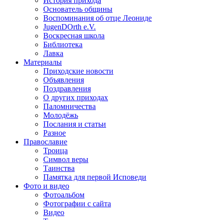
История прихода
Основатель общины
Воспоминания об отце Леониде
JugenDOrth e.V.
Воскресная школа
Библиотека
Лавка
Материалы
Приходские новости
Объявления
Поздравления
О других приходах
Паломничества
Молодёжь
Послания и статьи
Разное
Православие
Троица
Символ веры
Таинства
Памятка для первой Исповеди
Фото и видео
Фотоальбом
Фотографии с сайта
Видео