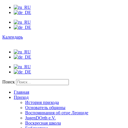
Календарь
Поиск
Главная
Приход
История прихода
Основатель общины
Воспоминания об отце Леониде
JugenDOrth e.V.
Воскресная школа