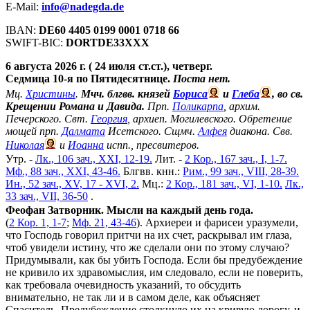
E-Mail:
info@nadegda.de
IBAN:
DE60 4405 0199 0001 0718 66
SWIFT-BIC:
DORTDE33XXX
6 августа 2026 г. ( 24 июля ст.ст.), четверг.
Седмица 10-я по Пятидесятнице.
Поста нет.
Мц.
Христины
.
Мчч. блгвв. князей
Бориса
и
Глеба
, во св.
Крещении Романа и Давида.
Прп.
Поликарпа
, архим.
Печерского. Свт.
Георгия
, архиеп. Могилевского. Обретение
мощей прп.
Далмата
Исетского. Сщмч.
Алфея
диакона. Свв.
Николая
и
Иоанна
испп., пресвитеров.
Утр. -
Лк., 106 зач., XXI, 12-19.
Лит. -
2 Кор., 167 зач., I, 1-7.
Мф., 88 зач., XXI, 43-46.
Блгвв. кнн.:
Рим., 99 зач., VIII, 28-39.
Ин., 52 зач., XV, 17 - XVI, 2.
Мц.:
2 Кор., 181 зач., VI, 1-10.
Лк.,
33 зач., VII, 36-50
.
Феофан Затворник. Мысли на каждый день года.
(
2 Кор. 1, 1-7
;
Мф. 21, 43-46
). Архиереи и фарисеи уразумели,
что Господь говорил притчи на их счет, раскрывал им глаза,
чтоб увидели истину, что же сделали они по этому случаю?
Придумывали, как бы убить Господа. Если бы предубеждение
не кривило их здравомыслия, им следовало, если не поверить,
как требовала очевидность указаний, то обсудить
внимательно, не так ли и в самом деле, как объясняет
Спаситель. Предубеждение столкнуло их на кривую дорогу, и