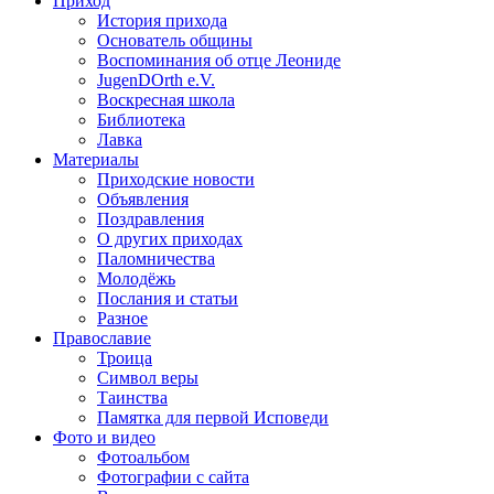
Приход
История прихода
Основатель общины
Воспоминания об отце Леониде
JugenDOrth e.V.
Воскресная школа
Библиотека
Лавка
Материалы
Приходские новости
Объявления
Поздравления
О других приходах
Паломничества
Молодёжь
Послания и статьи
Разное
Православие
Троица
Символ веры
Таинства
Памятка для первой Исповеди
Фото и видео
Фотоальбом
Фотографии с сайта