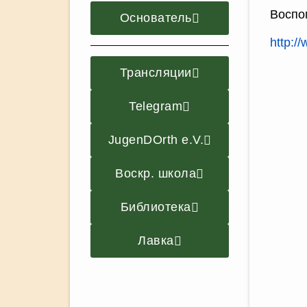
Воспо
Основатель
http:/
Трансляции
Telegram
JugenDOrth e.V.
Воскр. школа
Библиотека
Лавка