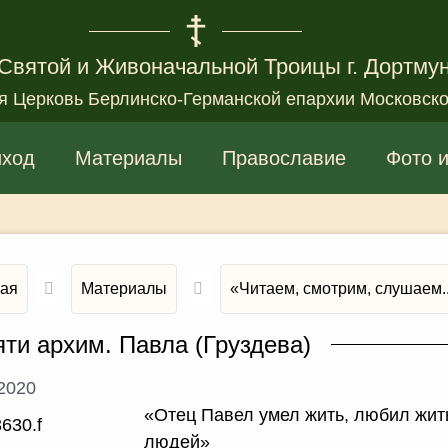
Святой и Живоначальной Троицы г. Дортму
я Церковь Берлинско-Германской епархии Московско
иход
Материалы
Православие
Фото 
ная
Материалы
«Читаем, смотрим, слушаем..
ти архим. Павла (Груздева)
.2020
«Отец Павел умел жить, любил жит
людей»