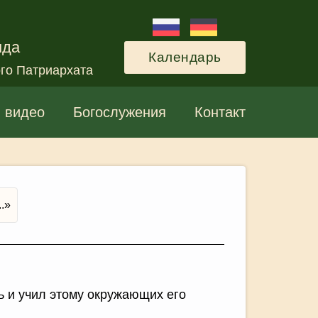
нда
Календарь
го Патриархата
и видео
Богослужения
Контакт
.»
ь и учил этому окружающих его