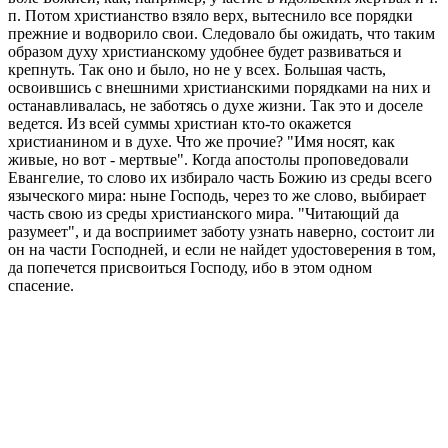
п. Потом христианство взяло верх, вытеснило все порядки
прежние и водворило свои. Следовало бы ожидать, что таким
образом духу христианскому удобнее будет развиваться и
крепнуть. Так оно и было, но не у всех. Большая часть,
освоившись с внешними христианскими порядками на них и
останавливалась, не заботясь о духе жизни. Так это и доселе
ведется. Из всей суммы христиан кто-то окажется
христианином и в духе. Что же прочие? "Имя носят, как
живые, но вот - мертвые". Когда апостолы проповедовали
Евангелие, то слово их избирало часть Божию из среды всего
языческого мира: ныне Господь, через то же слово, выбирает
часть свою из среды христианского мира. "Читающий да
разумеет", и да восприимет заботу узнать наверно, состоит ли
он на части Господней, и если не найдет удостоверения в том,
да попечется присвоиться Господу, ибо в этом одном
спасение.