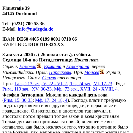
Flurstraße 39
44145 Dortmund
Tel.:
(0231) 700 58 36
E-Mail:
info@nadegda.de
IBAN:
DE60 4405 0199 0001 0718 66
SWIFT-BIC:
DORTDE33XXX
8 августа 2026 г. ( 26 июля ст.ст.), суббота.
Седмица 10-я по Пятидесятнице.
Поста нет.
Сщмчч.
Ермолая
,
Ермиппа
и
Ермократа
, иереев
Никомидийских. Прмц.
Параскевы
. Прп.
Моисея
Угрина,
Печерского. Сщмч.
Сергия
пресвитера.
Прп.:
Гал., 213 зач., V, 22 - VI, 2.
Лк., 24 зач., VI, 17-23
. Ряд.:
Рим., 119 зач., XV, 30-33.
Мф., 73 зач., XVII, 24 - XVIII, 4.
Феофан Затворник. Мысли на каждый день года.
(
Рим. 15, 30-33
;
Мф. 17, 24-18, 4
). Господь платит требуемую
подать церковную и все другие порядки, и церковные и
гражданские, Он исполнял и апостолов так научил, и
апостолы потом предали тот же закон и всем христианам.
Только дух жизни принимался новый; внешнее же все
оставалось как было, исключая того, что явно противно было
воле Божией, как, например, участие в идольских жертвах и т.