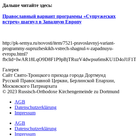
Дальше читайте здесь:
Православный вариант программы «Супружеских
встреч» шагнул в Западную Европу
http://pk-semya.ru/novosti/item/7521-pravoslavnyj-variant-
programmy-supruzheskikh-vstrech-shagnul-v-zapadnuyu-
evropu.html?
fbclid=IwAR18LqO9D8F1P9pBjTRuzV4dwpsu6msKU1D4oJ1F1
Галерея
Сайт Свято-Троицкого прихода города Дортмунд
Русской Православной Церкви, Берлинской Епархии,
Московского Патриархата
© 2023 Russisch-Orthodoxe Kirchengemeinde zu Dortmund
АGB
Datenschutzerklärung
Impressum
АGB
Datenschutzerklärung
Impressum