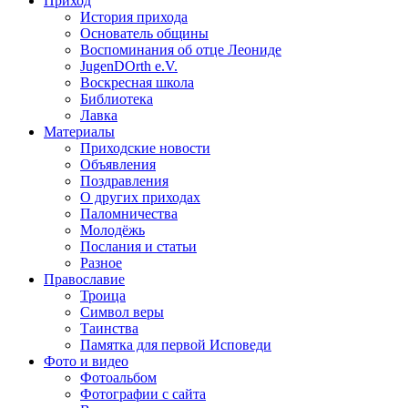
Приход
История прихода
Основатель общины
Воспоминания об отце Леониде
JugenDOrth e.V.
Воскресная школа
Библиотека
Лавка
Материалы
Приходские новости
Объявления
Поздравления
О других приходах
Паломничества
Молодёжь
Послания и статьи
Разное
Православие
Троица
Символ веры
Таинства
Памятка для первой Исповеди
Фото и видео
Фотоальбом
Фотографии с сайта