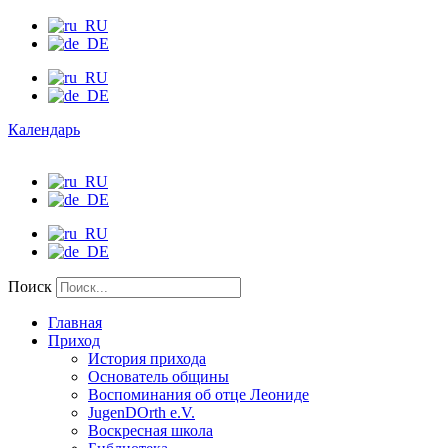
Календарь
Поиск
Главная
Приход
История прихода
Основатель общины
Воспоминания об отце Леониде
JugenDOrth e.V.
Воскресная школа