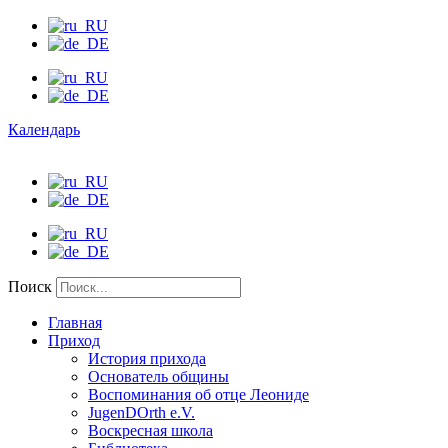
Календарь
Поиск
Главная
Приход
История прихода
Основатель общины
Воспоминания об отце Леониде
JugenDOrth e.V.
Воскресная школа