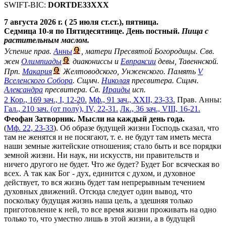
SWIFT-BIC:
DORTDE33XXX
7 августа 2026 г. ( 25 июля ст.ст.), пятница.
Седмица 10-я по Пятидесятнице. День постный.
Пища с
растительным маслом.
Успение прав.
Анны
, матери Пресвятой Богородицы. Свв.
жен
Олимпиады
диакониссы и
Евпраксии
девы, Тавеннской.
Прп.
Макария
Желтоводского, Унженского. Память
V
Вселенского Собора
. Сщмч.
Николая
пресвитера. Сщмч.
Александра
пресвитера. Св.
Ираиды
исп.
2 Кор., 169 зач., I, 12-20.
Мф., 91 зач., XXII, 23-33.
Прав. Анны:
Гал., 210 зач. (от полу́), IV, 22-31.
Лк., 36 зач., VIII, 16-21.
Феофан Затворник. Мысли на каждый день года.
(
Мф. 22, 23-33
). Об образе будущей жизни Господь сказал, что
там не женятся и не посягают, т. е. не будут там иметь места
наши земные житейские отношения; стало быть и все порядки
земной жизни. Ни наук, ни искусств, ни правительств и
ничего другого не будет. Что же будет? Будет Бог всяческая во
всех. А так как Бог - дух, единится с духом, и духовное
действует, то вся жизнь будет там непрерывным течением
духовных движений. Отсюда следует один вывод, что
поскольку будущая жизнь наша цель, а здешняя только
приготовление к ней, то все время жизни проживать на одно
только то, что уместно лишь в этой жизни, а в будущей