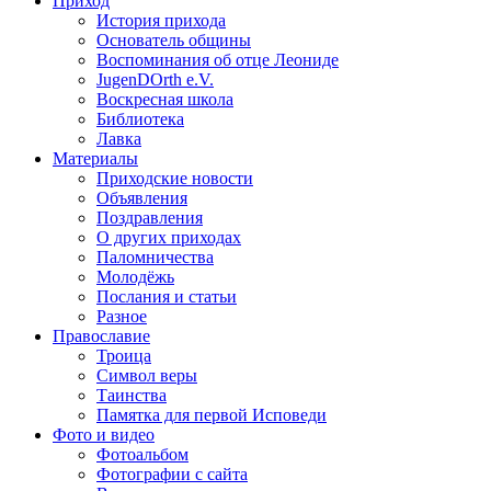
Приход
История прихода
Основатель общины
Воспоминания об отце Леониде
JugenDOrth e.V.
Воскресная школа
Библиотека
Лавка
Материалы
Приходские новости
Объявления
Поздравления
О других приходах
Паломничества
Молодёжь
Послания и статьи
Разное
Православие
Троица
Символ веры
Таинства
Памятка для первой Исповеди
Фото и видео
Фотоальбом
Фотографии с сайта