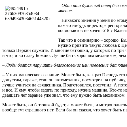
– Один наш духовный отец благосл
мнение.
– Никакого мнения у меня по этому
какого-нибудь директора ресторана
космонавтов не хочешь? Я с Вален
Так что в семинарию – хорошо. Был
нужно привить такую любовь к Церк
только Церкви служить. И многие батюшки, у которых по три-ч
и что, и во славу Божию. Лучше быть хорошим механиком, че
– Люди боятся нарушить благословение или повеление батюшки
– У них магическое сознание. Может быть, как раз Господь его
допустим, гараже, если он автомеханик, посмотрел на публику, к
лучше учиться на священника. Подготовился, поступил. А потом
и все. И ему, чтобы ездить по приходу, нужна машина. Кто-то и
двадцать лет заранее уже знал, что ему нужно быть механиком,
Может быть, он батюшкой будет, а может быть, и митрополитом
вообще тут страшного нет. Если бы он сказал, что хочет быть п