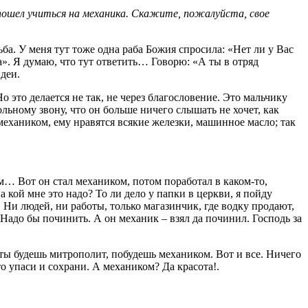
 пошел учиться на механика. Скажите, пожалуйста, свое
ьба. У меня тут тоже одна раба Божия спросила: «Нет ли у Вас
а». Я думаю, что тут ответить… Говорю: «А ты в отряд
деи.
о это делается не так, не через благословение. Это мальчику
льному звону, что он больше ничего слышать не хочет, как
механиком, ему нравятся всякие железки, машинное масло; так
ом… Вот он стал механиком, потом поработал в каком-то,
на кой мне это надо? То ли дело у папки в церкви, я пойду
 Ни людей, ни работы, только магазинчик, где водку продают,
. Надо бы починить. А он механик – взял да починил. Господь за
ты будешь митрополит, побудешь механиком. Вот и все. Ничего
то упаси и сохрани. А механиком? Да красота!.