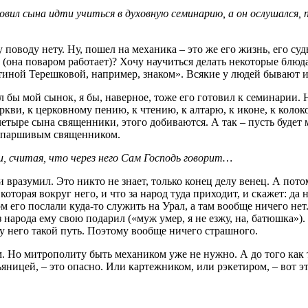
овил сына идти учиться в духовную семинарию, а он ослушался,
 поводу нету. Ну, пошел на механика – это же его жизнь, его суд
 (она поваром работает)? Хочу научиться делать некоторые блюд
тиной Терешковой, например, знаком». Всякие у людей бывают и
 бы мой сынок, я бы, наверное, тоже его готовил к семинарии. Н
ви, к церковному пению, к чтению, к алтарю, к иконе, к колоко
етыре сына священники, этого добиваются. А так – пусть будет 
м паршивым священником.
, считая, что через него Сам Господь говорит…
 и вразумил. Это никто не знает, только конец делу венец. А пот
оторая вокруг него, и что за народ туда приходит, и скажет: да 
 его послали куда-то служить на Урал, а там вообще ничего нет.
з народа ему свою подарил («муж умер, я не езжу, на, батюшка»)
 у него такой путь. Поэтому вообще ничего страшного.
. Но митрополиту быть механиком уже не нужно. А до того как 
ьяницей, – это опасно. Или картежником, или рэкетиром, – вот э