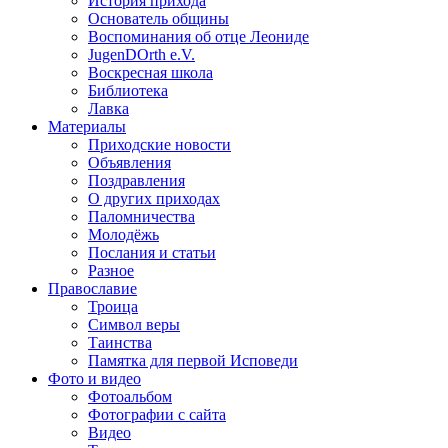
История прихода
Основатель общины
Воспоминания об отце Леониде
JugenDOrth e.V.
Воскресная школа
Библиотека
Лавка
Материалы
Приходские новости
Объявления
Поздравления
О других приходах
Паломничества
Молодёжь
Послания и статьи
Разное
Православие
Троица
Символ веры
Таинства
Памятка для первой Исповеди
Фото и видео
Фотоальбом
Фотографии с сайта
Видео