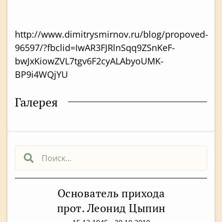
http://www.dimitrysmirnov.ru/blog/propoved-
96597/?fbclid=IwAR3FJRlnSqq9ZSnKeF-
bwJxKiowZVL7tgv6F2cyALAbyoUMK-
BP9i4WQjYU
Галерея
Основатель прихода
прот. Леонид Цыпин