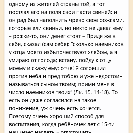
одному из жителей страны той, а тот
постлал его на поля свои пасти свиней; и
он рад был наполнить чрево свое рожками,
которые ели свиньи, но никто не давал ему
– рожки-то, они денег стоят – Придя же в
себя, сказал (сам себе): “сколько наемников
у отца моего избыточествуют хлебом, а я
умираю от голода; встану, пойду к отцу
моему и скажу ему: отче! Я согрешил
против неба и пред тобою и уже недостоин
называться сыном твоим; прими меня в
число наемников твоих” (Лк. 15, 14-18). То
есть он даже согласился на такое
понижение, уж очень есть хочется.
Поэтому очень хороший способ для
воспитания, когда ребёночек лет с 15-ти
начинает наглеть – опустошить