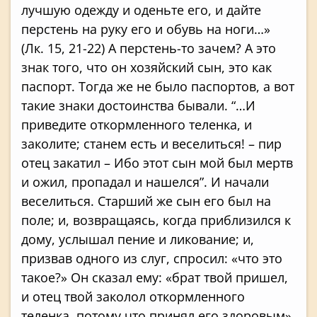
лучшую одежду и оденьте его, и дайте
перстень на руку его и обувь на ноги…»
(Лк. 15, 21-22) А перстень-то зачем? А это
знак того, что он хозяйский сын, это как
паспорт. Тогда же не было паспортов, а вот
такие знаки достоинства бывали. “…И
приведите откормленного теленка, и
заколите; станем есть и веселиться! – пир
отец закатил – Ибо этот сын мой был мертв
и ожил, пропадал и нашелся”. И начали
веселиться. Старший же сын его был на
поле; и, возвращаясь, когда приблизился к
дому, услышал пение и ликование; и,
призвав одного из слуг, спросил: «что это
такое?» Он сказал ему: «брат твой пришел,
и отец твой заколол откормленного
теленка, потому что принял его здоровым».