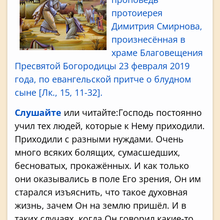
протоиерея
Димитрия Смирнова,
произнесённая в
храме Благовещения
Пресвятой Богородицы 23 февраля 2019
года, по евангельской притче о блудном
сыне [Лк., 15, 11-32].
Слушайте
или читайте:Господь постоянно
учил тех людей, которые к Нему приходили.
Приходили с разными нуждами. Очень
много всяких болящих, сумасшедших,
бесноватых, прокажённых. И как только
они оказывались в поле Его зрения, Он им
старался изъяснить, что такое духовная
жизнь, зачем Он на землю пришёл. И в
таких случаях, когда Он говорил какие-то