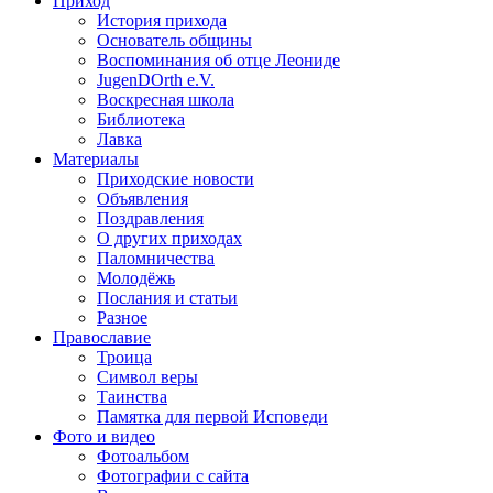
Приход
История прихода
Основатель общины
Воспоминания об отце Леониде
JugenDOrth e.V.
Воскресная школа
Библиотека
Лавка
Материалы
Приходские новости
Объявления
Поздравления
О других приходах
Паломничества
Молодёжь
Послания и статьи
Разное
Православие
Троица
Символ веры
Таинства
Памятка для первой Исповеди
Фото и видео
Фотоальбом
Фотографии с сайта