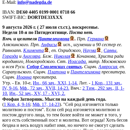
E-Mail:
info@nadegda.de
IBAN:
DE60 4405 0199 0001 0718 66
SWIFT-BIC:
DORTDE33XXX
9 августа 2026 г. ( 27 июля ст.ст.), воскресенье.
Неделя 10-я по Пятидесятнице.
Поста нет.
Вмч. и целителя
Пантелеимона
.
Прп.
Германа
Аляскинского. Прп.
Анфисы
исп., игумении и 90 сестер ее.
Равноапп.
Климента
, еп. Охридского,
Наума
,
Саввы
,
Горазда
и
Ангеляра
. Блж.
Николая
Кочанова, Христа ради
юродивого, Новгородского. Свт.
Иоасафа
, митр. Московского
и всея Руси.
Собор Смоленских святых
.
Сщмч.
Амвросия
, еп.
Сарапульского. Сщмч.
Платона
и
Пантелеимона
пресвитера.
Сщмч.
Иоанна
пресвитера.
Утр. - Ев. 10-е,
Ин., 66 зач., XXI, 1-14.
Лит. -
1 Кор., 131 зач.,
IV, 9-16.
Мф., 72 зач., XVII, 14-23.
Вмч.:
2 Тим., 292 зач., II, 1-
10.
Ин., 52 зач., XV, 17 - XVI, 2.
Феофан Затворник. Мысли на каждый день года.
(
1 Кор. 4, 9-16
;
Мф. 17, 14-23
). "Сей род изгоняется только
молитвою и постом". Если сей род изгоняется молитвою и
постом другого лица, то тем более войти не может в того, у
кого есть собственный пост и молитва. Вот ограда! Хоть бесов
бездна и весь воздух набит ими, но ничего не смогут сделать