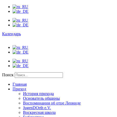
Календарь
Поиск
Главная
Приход
История прихода
Основатель общины
Воспоминания об отце Леониде
JugenDOrth e.V.
Воскресная школа