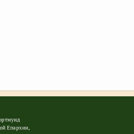
Дортмунд
ой Епархии,