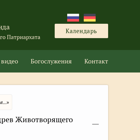
нда
Календарь
го Патриархата
 видео
Богослужения
Контакт
...»
 древ Животворящего