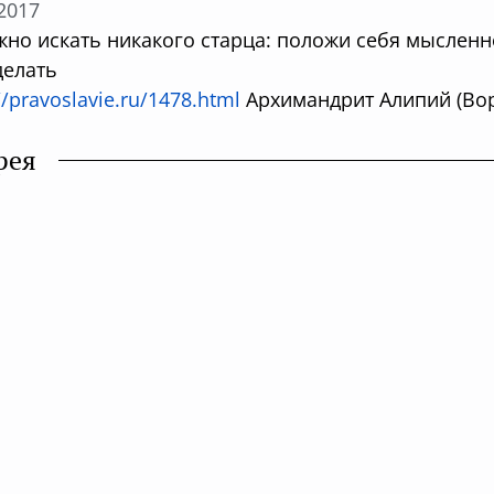
.2017
жно искать никакого старца: положи себя мысленно
делать
//pravoslavie.ru/1478.html
Архимандрит Алипий (Во
рея