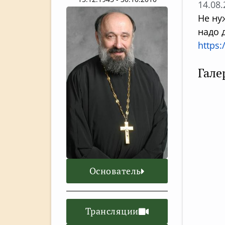
14.08
Не ну
надо 
https:
Гале
Основатель
Трансляции