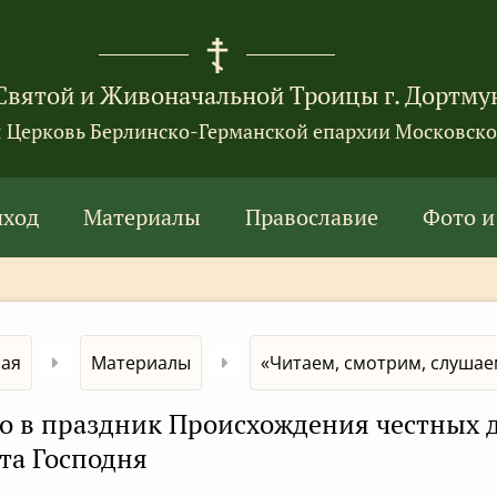
Святой и Живоначальной Троицы г. Дортму
я Церковь Берлинско-Германской епархии Московско
иход
Материалы
Православие
Фото и
ная
Материалы
«Читаем, смотрим, слушаем
о в праздник Происхождения честных
та Господня