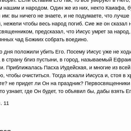
творит. Если оставим Его так, то все уверуют в Нег
м нашим и народом. Один же из них, некто Каиафа, б
 им: вы ничего не знаете, и не подумаете, что лучше
 нежели чтобы весь народ погиб. Сие же он сказал не
вященником, предсказал, что Иисус умрет за народ, 
янных чад Божиих собрать воедино.
го дня положили убить Его. Посему Иисус уже не хо
а в страну близ пустыни, в город, называемый Ефраи
и. Приближалась Пасха Иудейская, и многие из все
, чтобы очиститься. Тогда искали Иисуса и, стоя в х
те? не придет ли Он на праздник? Первосвященники 
то узнает, где Он будет, то объявил бы, дабы взять Ег
л. 11