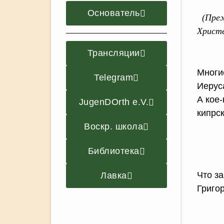
Основатель
(Прежд
Христ
Трансляции
Многи
Telegram
Иерус
А кое-
JugenDOrth e.V.
кипрс
Воскр. школа
Библиотека
Что за
Лавка
Григо