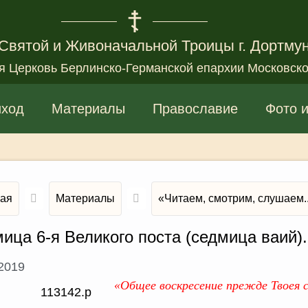
Святой и Живоначальной Троицы г. Дортму
я Церковь Берлинско-Германской епархии Московско
иход
Материалы
Православие
Фото 
ная
Материалы
«Читаем, смотрим, слушаем..
ица 6-я Великого поста (седмица ваий)
.2019
«Общее воскресение прежде Твоея с