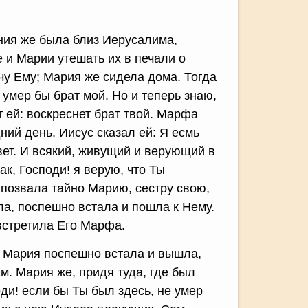
ания же была близ Иерусалима,
 и Марии утешать их в печали о
чу Ему; Мария же сидела дома. Тогда
 умер бы брат мой. Но и теперь знаю,
т ей: воскреснет брат твой. Марфа
ний день. Иисус сказал ей: Я есмь
вет. И всякий, живущий и верующий в
ак, Господи! я верую, что Ты
 позвала тайно Марию, сестру свою,
ала, поспешно встала и пошла к Нему.
 встретила Его Марфа.
то Мария поспешно встала и вышла,
ам. Мария же, придя туда, где был
оди! если бы Ты был здесь, не умер