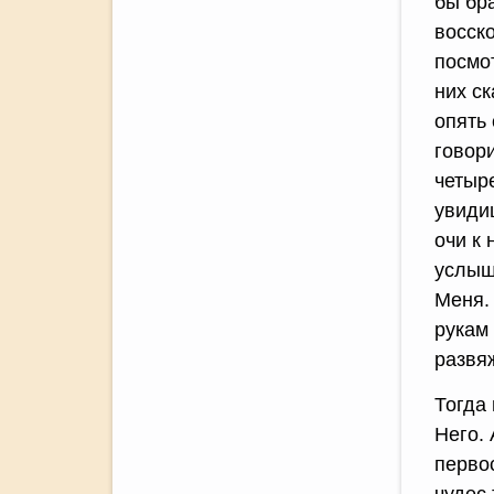
бы бр
восско
посмот
них ск
опять 
говор
четыре
увиди
очи к 
услыш
Меня.
рукам
развяж
Тогда
Него. 
перво