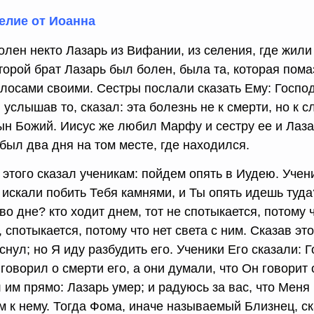
елие от Иоанна
олен некто Лазарь из Вифании, из селения, где жил
оторой брат Лазарь был болен, была та, которая пом
олосами своими. Сестры послали сказать Ему: Господ
 услышав то, сказал: эта болезнь не к смерти, но к 
ын Божий. Иисус же любил Марфу и сестру ее и Лазар
был два дня на том месте, где находился.
 этого сказал ученикам: пойдем опять в Иудею. Учен
 искали побить Тебя камнями, и Ты опять идешь туда
во дне? кто ходит днем, тот не спотыкается, потому ч
 спотыкается, потому что нет света с ним. Сказав это
снул; но Я иду разбудить его. Ученики Его сказали: 
говорил о смерти его, а они думали, что Он говорит
 им прямо: Лазарь умер; и радуюсь за вас, что Меня
м к нему. Тогда Фома, иначе называемый Близнец, с