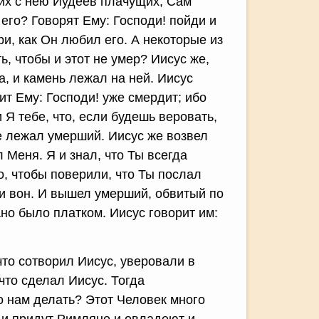
их с нею Иудеев плачущих, Сам
его? Говорят Ему: Господи! пойди и
и, как Он любил его. А некоторые из
ь, чтобы и этот не умер? Иисус же,
а, и камень лежал на ней. Иисус
ит Ему: Господи! уже смердит; ибо
и Я тебе, что, если будешь веровать,
е лежал умерший. Иисус же возвел
 Меня. Я и знал, что Ты всегда
о, чтобы поверили, что Ты послал
ди вон. И вышел умерший, обвитый по
но было платком. Иисус говорит им:
что сотворил Иисус, уверовали в
что сделал Иисус. Тогда
о нам делать? Этот Человек много