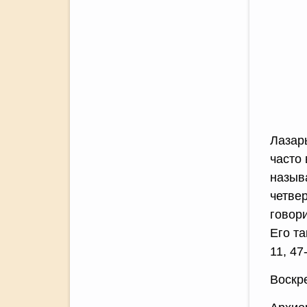
Лазар
часто
называ
четве
говори
Его та
11, 47
Воскр