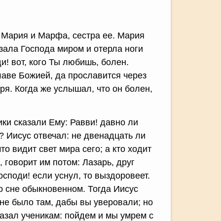
и Мария и Марфа, сестра ее. Мария
азала Господа миром и отерла ноги
и! вот, кого Ты любишь, болен.
славе Божией, да прославится через
я. Когда же услышал, что он болен,
ики сказали Ему: Равви! давно ли
? Иисус отвечал: не двенадцать ли
то видит свет мира сего; а кто ходит
, говорит им потом: Лазарь, друг
Господи! если уснул, то выздоровеет.
 о сне обыкновенном. Тогда Иисус
 не было там, дабы вы уверовали; но
казал ученикам: пойдем и мы умрем с