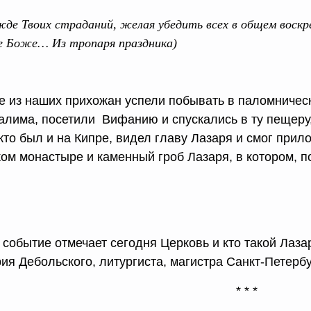
е Твоих страданий, желая убедить всех в общем воскре
е Боже… Из тропаря праздника)
е из наших прихожан успели побывать в паломничес
алима, посетили Вифанию и спускались в ту пещеру,
кто был и на Кипре, видел главу Лазаря и смог прил
ком монастыре и каменный гроб Лазаря, в котором, п
 событие отмечает сегодня Церковь и кто такой Лаза
рия Дебольского, литургиста, магистра Санкт-Петерб
* * *