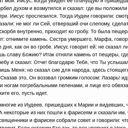
ат мой. Иисус, когда увидел ее плачущую и пришедш
рбел духом и возмутился и сказал: где вы положили 
ри. Иисус прослезился. Тогда Иудеи говорили: смотр
азали: не мог ли Сей, отверзший очи слепому, сделат
скорбя внутренно, приходит ко гробу. То была пещер
ит: отнимите камень. Сестра умершего, Марфа, говор
 дня, как он во гробе. Иисус говорит ей: не сказал л
шь славу Божию? Итак отняли камень от пещеры, гд
небу и сказал: Отче! благодарю Тебя, что Ты услышал
ишь Меня; но сказал сие для народа, здесь стоящег
 Сказав это, Он воззвал громким голосом: Лазарь! и
 и ногам погребальными пеленами, и лице его обвяза
ите его, пусть идет.
 многие из Иудеев, пришедших к Марии и видевших, 
А некоторые из них пошли к фарисеям и сказали им, 
священники и фарисеи собрали совет и говорили: чт