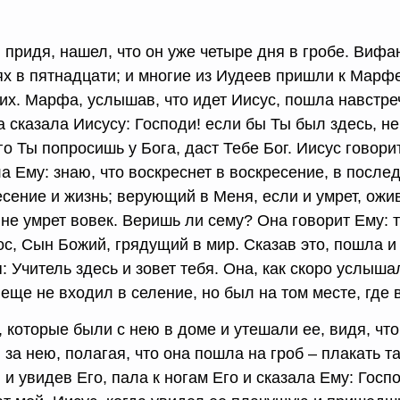
, придя, нашел, что он уже четыре дня в гробе. Виф
ях в пятнадцати; и многие из Иудеев пришли к Марфе
 их. Марфа, услышав, что идет Иисус, пошла навстре
 сказала Иисусу: Господи! если бы Ты был здесь, не
го Ты попросишь у Бога, даст Тебе Бог. Иисус говори
а Ему: знаю, что воскреснет в воскресение, в послед
есение и жизнь; верующий в Меня, если и умрет, ожи
не умрет вовек. Веришь ли сему? Она говорит Ему: т
ос, Сын Божий, грядущий в мир. Сказав это, пошла и
: Учитель здесь и зовет тебя. Она, как скоро услыш
 еще не входил в селение, но был на том месте, где
, которые были с нею в доме и утешали ее, видя, ч
за нею, полагая, что она пошла на гроб – плакать т
 и увидев Его, пала к ногам Его и сказала Ему: Госп