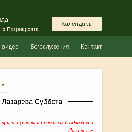
нда
Календарь
го Патриархата
и видео
Богослужения
Контакт
.»
. Лазарева Суббота
трасти уверяя, из мертвых воздвигл еси
Лазаря,…»