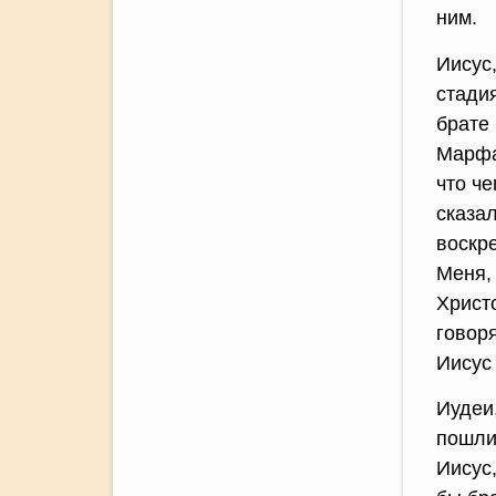
ним.
Иисус
стади
брате
Марфа
что че
сказал
воскр
Меня, 
Христ
говоря
Иисус
Иудеи
пошли 
Иисус,