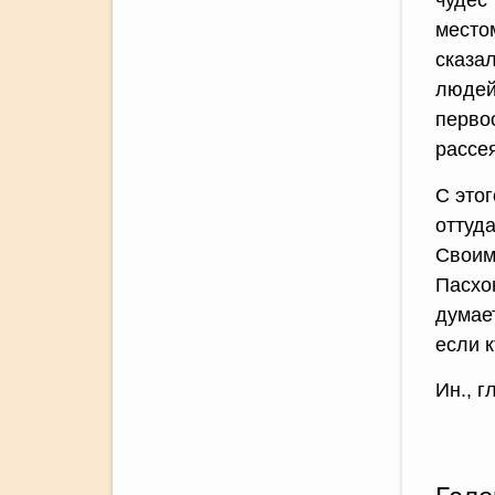
чудес 
место
сказал
людей,
первос
рассе
С это
оттуд
Своим
Пасхою
думае
если к
Ин., г