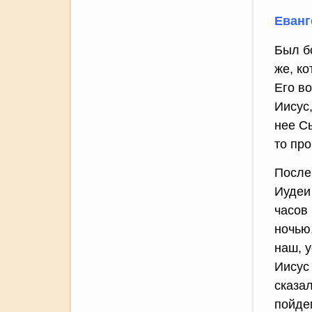
Еванг
Был б
же, к
Его в
Иисус,
нее С
то про
После
Иудеи
часов 
ночью,
наш, у
Иисус 
сказал
пойде