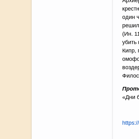
Архие
крестн
один ч
решил
(Ин. 
убить 
Кипр,
омофо
возде
Филос
Прото
«Дни 
https: