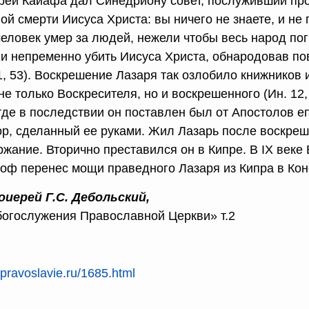
рей Каиафа дал Синедриону совет, послуживший про
ой смерти Иисуса Христа: вы ничего не знаете, и не
еловек умер за людей, нежели чтобы весь народ погиб
и непременно убить Иисуса Христа, обнародовав пов
11, 53). Воскрешение Лазаря так озлобило книжников
не только Воскресителя, но и воскрешенного (Ин. 12,
 где в последствии он поставлен был от Апостолов 
р, сделанный ее руками. Жил Лазарь после воскреше
ржание. Вторично преставился он в Кипре. В IX веке
оф перенес мощи праведного Лазаря из Кипра в Кон
иерей Г.С. Дебольский,
богослужения Православной Церкви» т.2
//pravoslavie.ru/1685.html