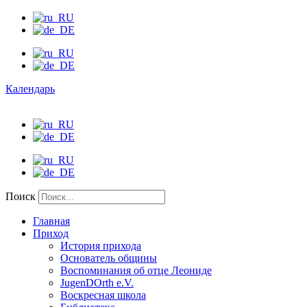
Календарь
Поиск
Главная
Приход
История прихода
Основатель общины
Воспоминания об отце Леониде
JugenDOrth e.V.
Воскресная школа