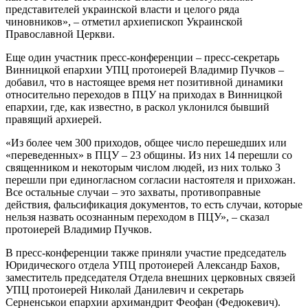
представителей украинской власти и целого ряда
чиновников», – отметил архиепископ Украинской
Православной Церкви.
Еще один участник пресс-конференции – пресс-секретарь
Винницкой епархии УПЦ протоиерей Владимир Пучков –
добавил, что в настоящее время нет позитивной динамики
относительно переходов в ПЦУ на приходах в Винницкой
епархии, где, как известно, в раскол уклонился бывший
правящий архиерей.
«Из более чем 300 приходов, общее число перешедших или
«переведенных» в ПЦУ – 23 общины. Из них 14 перешли со
священником и некоторым числом людей, из них только 3
перешли при единогласном согласии настоятеля и прихожан.
Все остальные случаи – это захваты, противоправные
действия, фальсификация документов, то есть случаи, которые
нельзя назвать осознанным переходом в ПЦУ», – сказал
протоиерей Владимир Пучков.
В пресс-конференции также приняли участие председатель
Юридического отдела УПЦ протоиерей Александр Бахов,
заместитель председателя Отдела внешних церковных связей
УПЦ протоиерей Николай Данилевич и секретарь
Серненськои епархии архимандрит Феофан (Федюкевич).