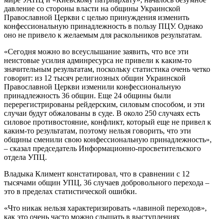
давление со стороны власти на общины Украинской
Православной Церкви с целью принуждения изменить
конфессиональную принадлежность в пользу ПЦУ. Однако
оно не привело к желаемым для раскольников результатам.
«Сегодня можно во всеуслышание заявить, что все эти
неистовые усилия админресурса не привели к каким-то
значительным результатам, поскольку статистика очень четко
говорит: из 12 тысяч религиозных общин Украинской
Православной Церкви изменили конфессиональную
принадлежность 36 общин. Еще 24 общины были
перерегистрированы рейдерским, силовым способом, и эти
случаи будут обжалованы в суде. В около 250 случаях есть
силовое противостояние, конфликт, который еще не привел к
каким-то результатам, поэтому нельзя говорить, что эти
общины сменили свою конфессиональную принадлежность»,
– сказал председатель Информационно-просветительского
отдела УПЦ.
Владыка Климент констатировал, что в сравнении с 12
тысячами общин УПЦ, 36 случаев добровольного перехода –
это в пределах статистической ошибки.
«Что никак нельзя характеризировать «лавиной переходов»,
как это очень часто можно слышать в выступлениях