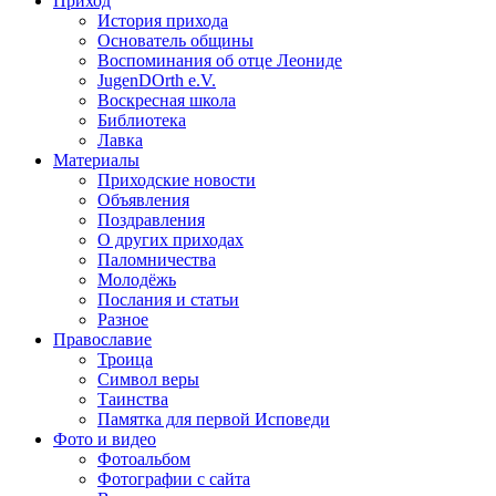
Приход
История прихода
Основатель общины
Воспоминания об отце Леониде
JugenDOrth e.V.
Воскресная школа
Библиотека
Лавка
Материалы
Приходские новости
Объявления
Поздравления
О других приходах
Паломничества
Молодёжь
Послания и статьи
Разное
Православие
Троица
Символ веры
Таинства
Памятка для первой Исповеди
Фото и видео
Фотоальбом
Фотографии с сайта