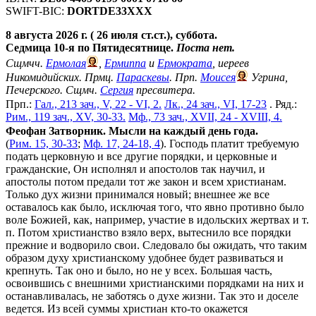
SWIFT-BIC:
DORTDE33XXX
8 августа 2026 г. ( 26 июля ст.ст.), суббота.
Седмица 10-я по Пятидесятнице.
Поста нет.
Сщмчч.
Ермолая
,
Ермиппа
и
Ермократа
, иереев
Никомидийских. Прмц.
Параскевы
. Прп.
Моисея
Угрина,
Печерского. Сщмч.
Сергия
пресвитера.
Прп.:
Гал., 213 зач., V, 22 - VI, 2.
Лк., 24 зач., VI, 17-23
. Ряд.:
Рим., 119 зач., XV, 30-33.
Мф., 73 зач., XVII, 24 - XVIII, 4.
Феофан Затворник. Мысли на каждый день года.
(
Рим. 15, 30-33
;
Мф. 17, 24-18, 4
). Господь платит требуемую
подать церковную и все другие порядки, и церковные и
гражданские, Он исполнял и апостолов так научил, и
апостолы потом предали тот же закон и всем христианам.
Только дух жизни принимался новый; внешнее же все
оставалось как было, исключая того, что явно противно было
воле Божией, как, например, участие в идольских жертвах и т.
п. Потом христианство взяло верх, вытеснило все порядки
прежние и водворило свои. Следовало бы ожидать, что таким
образом духу христианскому удобнее будет развиваться и
крепнуть. Так оно и было, но не у всех. Большая часть,
освоившись с внешними христианскими порядками на них и
останавливалась, не заботясь о духе жизни. Так это и доселе
ведется. Из всей суммы христиан кто-то окажется