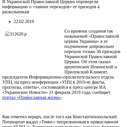
В Украинской Православной Церкви опровергли
информацию о «лавине переходов» ее приходов к
раскольникам
22.02.2019
Со времени создания так
называемой «Православной
церкви Украины» в ее
подчинение добровольно
перешли только 36 приходов
Украинской Православной
Церкви. Об этом сказал
архиепископ Нежинский и
Прилукский Климент,
председатель Информационно-просветительского отдела
УПЦ, на пресс-конференции «УПЦ в 2019-м: факты,
прогнозы, ответы», состоявшейся в пресс-центре ИА
«Украинские Новости» 21 февраля 2019 года, сообщает
портал «Православная жизнь»
.
Как отметил иерарх, после того как Константинопольский
Патриархат выдал «Томос» непризнанным в православном
мире УАПЦ и «Киевскому патриархату», началось безумное