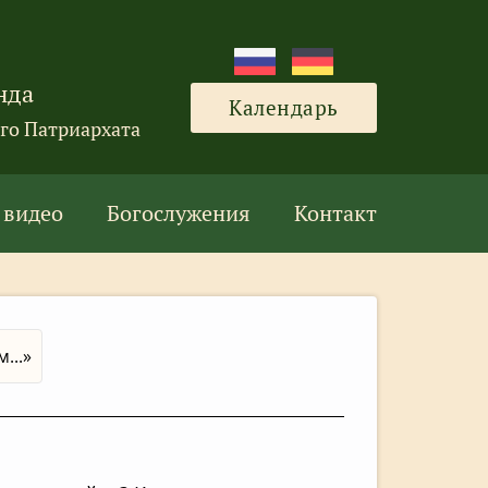
нда
Календарь
го Патриархата
 видео
Богослужения
Контакт
...»