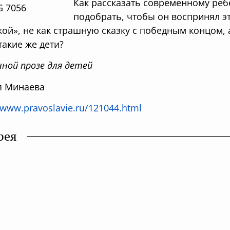
Как рассказать современному реб
подобрать, чтобы он воспринял э
кой», не как страшную сказку с победным концом, а
такие же дети?
нной прозе для детей
я Минаева
/www.pravoslavie.ru/121044.html
рея