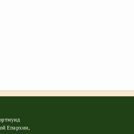
Дортмунд
ой Епархии,