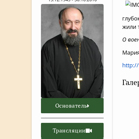
глубо
жили 
О вое
Мари
http:/
Гале
Основатель
Трансляции