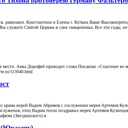
о Тихона протоиерею Герману Фальтерма
 равноапп. Константина и Елены г. Кёльна Ваше Высокопрепод
ы служите Святой Церкви в сане священника. Все эти годы, не
место. Авва Дорофей приводит слова Писания: «Спасение во мн
e.ru/113940.html
ост
ого храма иерей Вадим Абрамов с сослужении иерея Артемия Ку
ослужения, отец Вадим тепло поздравил иерея Артемия Кузнецов
афима (Звездинского) и
 (Юрасову)