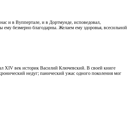
ас и в Вуппертале, и в Дортмунде, исповедовал,
ы ему безмерно благодарны. Желаем ему здоровья, всесильной
ал XIV век историк Василий Ключевский. В своей книге
 хронический недуг; панический ужас одного поколения мог