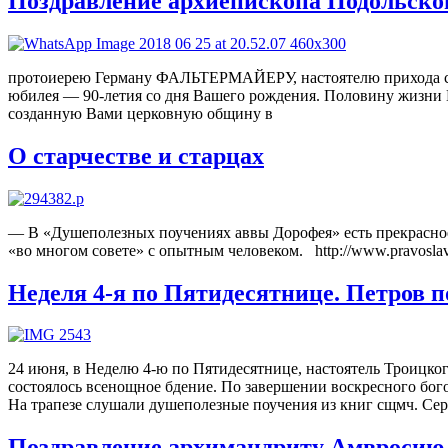
Поздравление архиепископа Подольског
протоиерею Герману ФАЛЬТЕРМАЙЕРУ, настоятелю прихода св.
юбилея — 90-летия со дня Вашего рождения. Половину жизни В
созданную Вами церковную общину в
О старчестве и старцах
― В «Душеполезных поучениях аввы Дорофея» есть прекрасное 
«во многом совете» с опытным человеком. http://www.pravoslavi
Неделя 4-я по Пятидесятнице. Петров п
24 июня, в Неделю 4-ю по Пятидесятнице, настоятель Троицк
состоялось всенощное бдение. По завершении воскресного бог
На трапезе слушали душеполезные поучения из книг сщмч. Сер
Поздравление архимандриту Амвросию