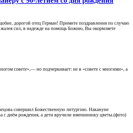
йеру с 90-летием со дня рождения
обие, дорогой отец Герман! Примите поздравления по случаю
 жалея сил, в надежде на помощь Божию, Вы окормляете
огом совете»,― но подчеркивает: не в «совете с многими», а
знецова совершил Божественную литургию. Накануне
а с днём рождения, а дети вручили имениннику цветы.(фото)