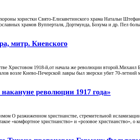
похороны хористки Свято-Елизаветинского храма Натальи Штеф
славных храмов Вупперталя, Дортмунда, Бохума и др. Пел боль
а, митр. Киевского
тве Христовом 1918-й,от начала же революции второй.Михаил Б
 валов возле Киево-Печерской лавры был зверски убит 70-летни
а накануне революции 1917 года»
мом О разжиженном христианстве, стремительной исламизации,
 такое «комфортное христианство» и «розовое христианство», о 