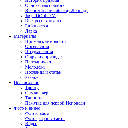
История прихода
Основатель общины
Воспоминания об отце Леониде
JugenDOrth e.V.
Воскресная школа
Библиотека
Лавка
Материалы
Приходские новости
Объявления
Поздравления
О других приходах
Паломничества
Молодёжь
Послания и статьи
Разное
Православие
Троица
Символ веры
Таинства
Памятка для первой Исповеди
Фото и видео
Фотоальбом
Фотографии с сайта
Видео