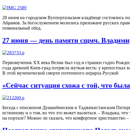
28 июня на городском Вуппертальском кладбище состоялись 
Абрамов. За богослужением молились прихожане русских право
поминальный обед.
27 июня — день памяти сщмч. Владимир
Первомученик XX века Велик был год и страшен годпо Рождес
года древний Киев-град потрясла жуткая весть: у крепостных
В этой мученической смерти почтенного иерарха Русской
«Сейчас ситуация схожа с той, что был
Беседа с епископом Душанбинским и Таджикистанским Питири
истинному и о том, во что это может вылиться. – Владыка, что
на портале? Можно ли сказать, что комфортное христианство –