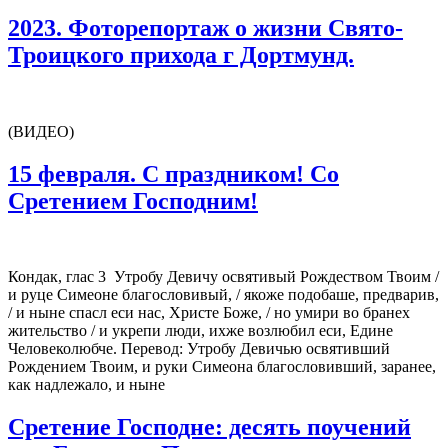
2023. Фоторепортаж о жизни Свято-
Троицкого прихода г Дортмунд.
(ВИДЕО)
15 февраля. С праздником! Со
Сретением Господним!
Кондак, глас 3 Утробу Девичу освятивый Рождеством Твоим /
и руце Симеоне благословивый, / якоже подобаше, предварив,
/ и ныне спасл еси нас, Христе Боже, / но умири во бранех
жительство / и укрепи люди, ихже возлюбил еси, Едине
Человеколюбче. Перевод: Утробу Девичью освятивший
Рождением Твоим, и руки Симеона благословивший, заранее,
как надлежало, и ныне
Сретение Господне: десять поучений