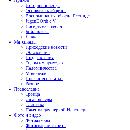
Приход
История прихода
Основатель общины
Воспоминания об отце Леониде
JugenDOrth e.V.
Воскресная школа
Библиотека
Лавка
Материалы
Приходские новости
Объявления
Поздравления
О других приходах
Паломничества
Молодёжь
Послания и статьи
Разное
Православие
Троица
Символ веры
Таинства
Памятка для первой Исповеди
Фото и видео
Фотоальбом
Фотографии с сайта