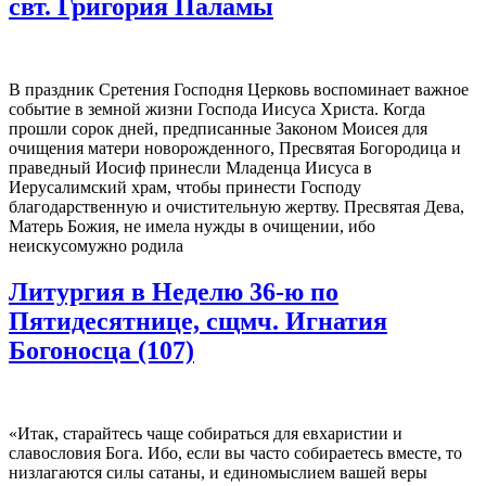
свт. Григория Паламы
В праздник Сретения Господня Церковь воспоминает важное
событие в земной жизни Господа Иисуса Христа. Когда
прошли сорок дней, предписанные Законом Моисея для
очищения матери новорожденного, Пресвятая Богородица и
праведный Иосиф принесли Младенца Иисуса в
Иерусалимский храм, чтобы принести Господу
благодарственную и очистительную жертву. Пресвятая Дева,
Матерь Божия, не имела нужды в очищении, ибо
неискусомужно родила
Литургия в Неделю 36-ю по
Пятидесятнице, сщмч. Игнатия
Богоносца (107)
«Итак, старайтесь чаще собираться для евхаристии и
славословия Бога. Ибо, если вы часто собираетесь вместе, то
низлагаются силы сатаны, и единомыслием вашей веры