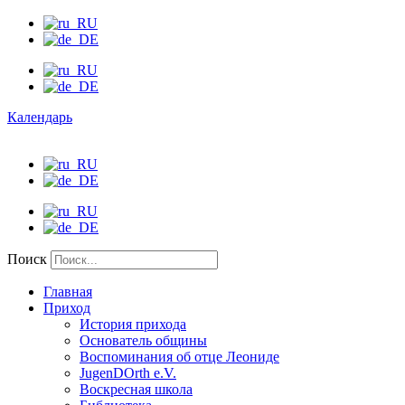
Календарь
Поиск
Главная
Приход
История прихода
Основатель общины
Воспоминания об отце Леониде
JugenDOrth e.V.
Воскресная школа