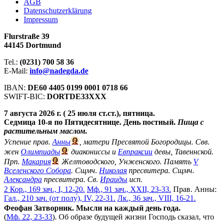
АGB
Datenschutzerklärung
Impressum
Flurstraße 39
44145 Dortmund
Tel.:
(0231) 700 58 36
E-Mail:
info@nadegda.de
IBAN:
DE60 4405 0199 0001 0718 66
SWIFT-BIC:
DORTDE33XXX
7 августа 2026 г. ( 25 июля ст.ст.), пятница.
Седмица 10-я по Пятидесятнице. День постный.
Пища с
растительным маслом.
Успение прав.
Анны
, матери Пресвятой Богородицы. Свв.
жен
Олимпиады
диакониссы и
Евпраксии
девы, Тавеннской.
Прп.
Макария
Желтоводского, Унженского. Память
V
Вселенского Собора
. Сщмч.
Николая
пресвитера. Сщмч.
Александра
пресвитера. Св.
Ираиды
исп.
2 Кор., 169 зач., I, 12-20.
Мф., 91 зач., XXII, 23-33.
Прав. Анны:
Гал., 210 зач. (от полу́), IV, 22-31.
Лк., 36 зач., VIII, 16-21.
Феофан Затворник. Мысли на каждый день года.
(
Мф. 22, 23-33
). Об образе будущей жизни Господь сказал, что