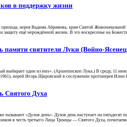
ков в поддержку жизни
о прихода, иерея Вадима Абрамова, храм Святой Живоначальной
и защиту ещё нерождённой жизни. В это воскресенье на Божест
нь памяти святителя Луки (Войно-Ясенец
дый выбирает один из них». (Архиепископ Лука.) В среду, 11 июн
+1961), иерей Игорь Щировский в сослужении протоиерея Илии
нь Святого Духа
же называют «Духов день». Духов день наступает на пятьдесят п
иком в честь третьего Лица Троицы — Святого Духа, почитаемо