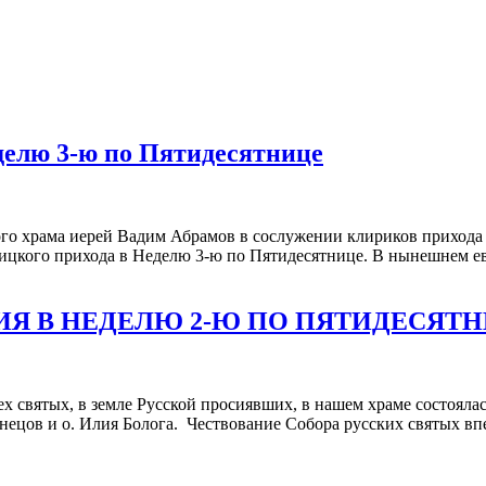
еделю 3-ю по Пятидесятнице
го храма иерей Вадим Абрамов в сослужении клириков прихода
цкого прихода в Неделю 3-ю по Пятидесятнице. В нынешнем ева
ГИЯ В НЕДЕЛЮ 2-Ю ПО ПЯТИДЕСЯТ
ех святых, в земле Русской просиявших, в нашем храме состоял
ецов и о. Илия Болога. Чествование Собора русских святых впе