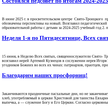
Состоялся педсовет по итогам 2024-2025 
В июне 2025 г. в просветительском центре Свято-Троицкого 
обозначены перспективы на новый. Возглавил педагогический 
образовательной работы с детьми за 2024-2025 учебный год 2.
Неделя 1-я по Пятидесятнице, Всех свя
15 июня, в Неделю Всех святых, священнослужители Свято- Т
возглавил иерей Артемий Кузнецов в сослужении иерея Игоря 
угодников Божиих во всех их чинах: патриархов, праотцев, пр
Благодарим наших просфорниц!
Заканчиваются праздничные пасхальные дни, но не заканчива
хлеб, употребляемый в церкви Христовой для таинства Евхари
выпечка, а — служение Богу и Его Церкви. Согласно церковн