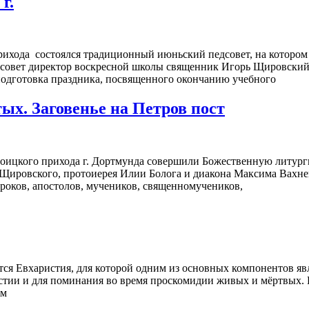
г.
прихода состоялся традиционный июньский педсовет, на которо
совет директор воскресной школы священник Игорь Щировский. 
 ⁠подготовка праздника, посвященного окончанию учебного
тых. Заговенье на Петров пост
роицкого прихода г. Дортмунда совершили Божественную литург
Щировского, протоиерея Илии Болога и диакона Максима Вахнен
ороков, апостолов, мучеников, священномучеников,
ется Евхаристия, для которой одним из основных компонентов 
стии и для поминания во время проскомидии живых и мёртвых. Р
ым