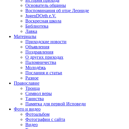
История прихода
Основатель общины
Воспоминания об отце Леониде
JugenDOrth e.V.
Воскресная школа
Библиотека
Лавка
Материалы
Приходские новости
Объявления
Поздравления
О других приходах
Паломничества
Молодёжь
Послания и статьи
Разное
Православие
Троица
Символ веры
Таинства
Памятка для первой Исповеди
Фото и видео
Фотоальбом
Фотографии с сайта
Видео