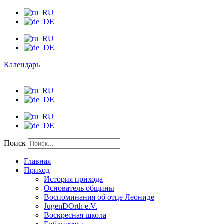
Календарь
Поиск
Главная
Приход
История прихода
Основатель общины
Воспоминания об отце Леониде
JugenDOrth e.V.
Воскресная школа