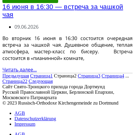
16 июня в 16:30 — встреча за чашкой
чая
09.06.2026
Во вторник 16 июня в 16:30 состоится очередная
встреча за чашкой чая. Душевное общение, теплая
атмосфера, мастер-класс по бисеру. Встреча
состоится в «пианинной» комнате,
Читать далее...
Предыдущая
Страница
1
Страница
2
Страница
3
Страница
4
...
Страница
22
Следующая
Сайт Свято-Троицкого прихода города Дортмунд
Русской Православной Церкви, Берлинской Епархии,
Московского Патриархата
© 2023 Russisch-Orthodoxe Kirchengemeinde zu Dortmund
АGB
Datenschutzerklärung
Impressum
АGB