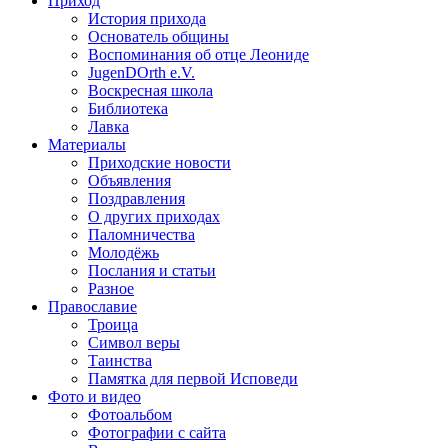
Приход
История прихода
Основатель общины
Воспоминания об отце Леониде
JugenDOrth e.V.
Воскресная школа
Библиотека
Лавка
Материалы
Приходские новости
Объявления
Поздравления
О других приходах
Паломничества
Молодёжь
Послания и статьи
Разное
Православие
Троица
Символ веры
Таинства
Памятка для первой Исповеди
Фото и видео
Фотоальбом
Фотографии с сайта