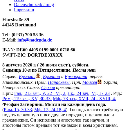
Datenschutzerklärung
Impressum
Flurstraße 39
44145 Dortmund
Tel.:
(0231) 700 58 36
E-Mail:
info@nadegda.de
IBAN:
DE60 4405 0199 0001 0718 66
SWIFT-BIC:
DORTDE33XXX
8 августа 2026 г. ( 26 июля ст.ст.), суббота.
Седмица 10-я по Пятидесятнице.
Поста нет.
Сщмчч.
Ермолая
,
Ермиппа
и
Ермократа
, иереев
Никомидийских. Прмц.
Параскевы
. Прп.
Моисея
Угрина,
Печерского. Сщмч.
Сергия
пресвитера.
Прп.:
Гал., 213 зач., V, 22 - VI, 2.
Лк., 24 зач., VI, 17-23
. Ряд.:
Рим., 119 зач., XV, 30-33.
Мф., 73 зач., XVII, 24 - XVIII, 4.
Феофан Затворник. Мысли на каждый день года.
(
Рим. 15, 30-33
;
Мф. 17, 24-18, 4
). Господь платит требуемую
подать церковную и все другие порядки, и церковные и
гражданские, Он исполнял и апостолов так научил, и
апостолы потом предали тот же закон и всем христианам.