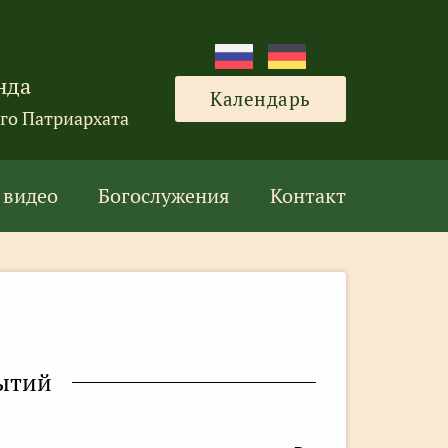
нда
Календарь
го Патриархата
 видео
Богослужения
Контакт
бытий