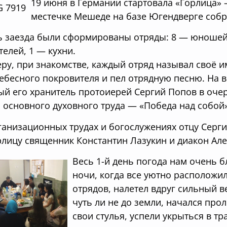
19 июня в Германии стартовала «Горлица» 
местечке Мешеде на базе Югендверге собр
ь заезда были сформированы отряды: 8 — юношей,
телей, 1 — кухни.
еру, при знакомстве, каждый отряд называл своё и
ебесного покровителя и пел отрядную песню. На в
ый его хранитель протоиерей Сергий Попов в оче
 основного духовного труда — «Победа над собой»
анизационных трудах и богослужениях отцу Серг
рлицу священник Константин Лазукин и диакон Але
Весь 1-й день погода нам очень б
ночи, когда все уютно расположил
отрядов, налетел вдруг сильный в
чуть ли не до земли, начался про
свои стулья, успели укрыться в тр