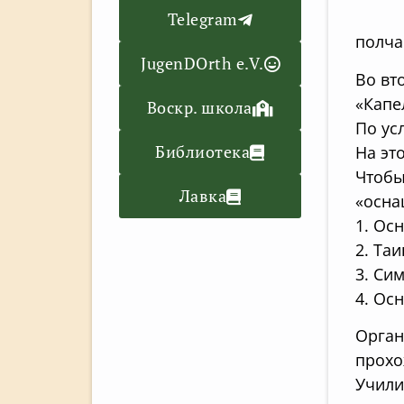
Telegram
полча
JugenDOrth e.V.
Во вт
«Капе
Воскр. школа
По ус
Библиотека
На эт
Чтобы
Лавка
«осна
1. Ос
2. Та
3. Си
4. Ос
Орган
прохо
Учили