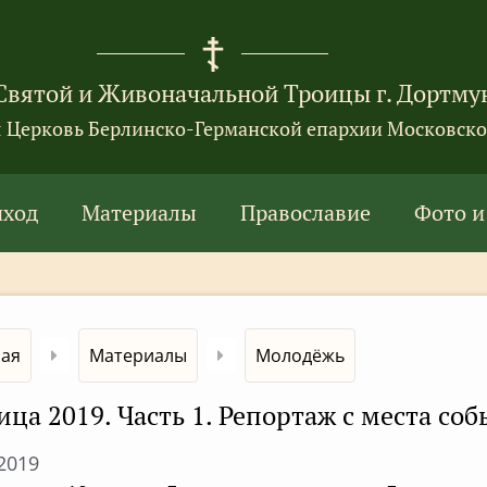
Святой и Живоначальной Троицы г. Дортму
я Церковь Берлинско-Германской епархии Московско
иход
Материалы
Православие
Фото и
ная
Материалы
Молодёжь
ица 2019. Часть 1. Репортаж с места со
.2019