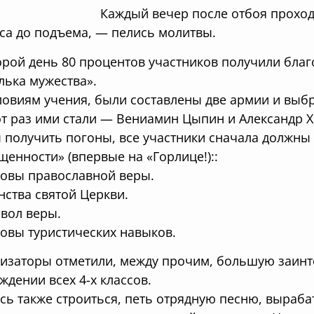
Каждый вечер после отбоя проход
са до подъема, — пелись молитвы.
орой день 80 процентов участников получили благ
лька мужества».
ловиям учения, были составлены две армии и выб
от раз ими стали — Вениамин Цыпин и Александр 
 получить погоны, все участники сначала должны 
щенности» (впервые на «Горлице!)::
новы православной веры.
инства святой Церкви.
мвол веры.
новы туристических навыков.
изаторы отметили, между прочим, большую заинте
ждении всех 4-х классов.
сь также строиться, петь отрядную песню, вырабат