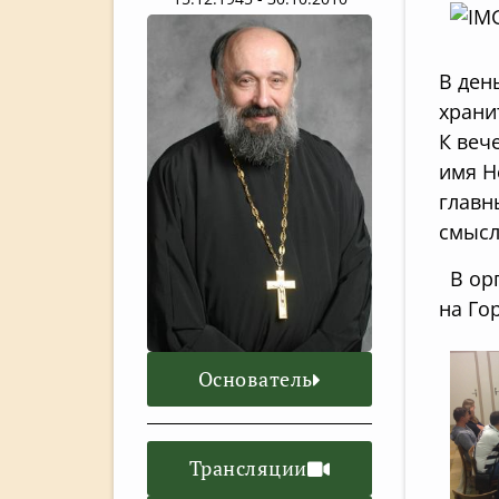
В ден
храни
К веч
имя Н
главн
смысл
В орг
на Го
Основатель
Трансляции