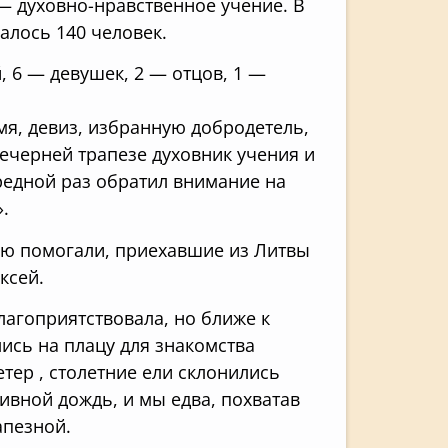
— духовно-нравственное учение. В
алось 140 человек.
 6 — девушек, 2 — отцов, 1 —
мя, девиз, избранную добродетель,
ечерней трапезе духовник учения и
редной раз обратил внимание на
.
ию помогали, приехавшие из Литвы
ксей.
лагоприятствовала, но ближе к
ись на плацу для знакомства
етер , столетние ели склонились
ливной дождь, и мы едва, похватав
апезной.