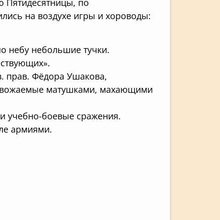
ю Пятидесятницы, по
лись на воздухе игры и хороводы:
по небу небольшие тучки.
ествующих».
в. прав. Фёдора Ушакова,
ровожаемые матушками, махающими
 и учебно-боевые сражения.
ле армиями.