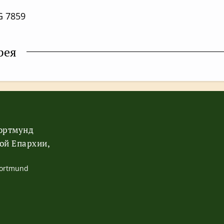
рея
Дортмунд
ой Епархии,
Dortmund