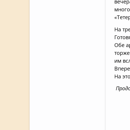
вечер
много
«Тетер
На тр
Готов
Обе а
торже
им вс
Впере
На эт
Продо