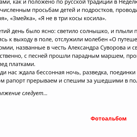
ами, как и положено по русской традиции в Недел
численным просьбам детей и подростков, проводи
я», «Змейка», «Я не в три косы косила».
етий день было ясно: светило солнышко, и плыли 
ясь к выходу в поле, отслужили молебен «О путеш
рмии, названные в честь Александра Суворова и с
ственно, с песней прошли парадным маршем, п
лед платками.
ди нас ждала бессонная ночь, разведка, поединки
ом рапорт прерываем и спешим за ушедшими в по
лжение следует…
Фотоальбом