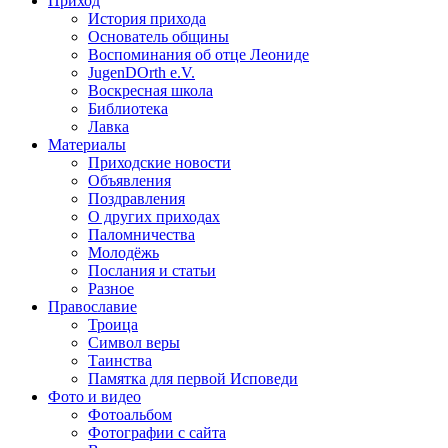
Приход
История прихода
Основатель общины
Воспоминания об отце Леониде
JugenDOrth e.V.
Воскресная школа
Библиотека
Лавка
Материалы
Приходские новости
Объявления
Поздравления
О других приходах
Паломничества
Молодёжь
Послания и статьи
Разное
Православие
Троица
Символ веры
Таинства
Памятка для первой Исповеди
Фото и видео
Фотоальбом
Фотографии с сайта