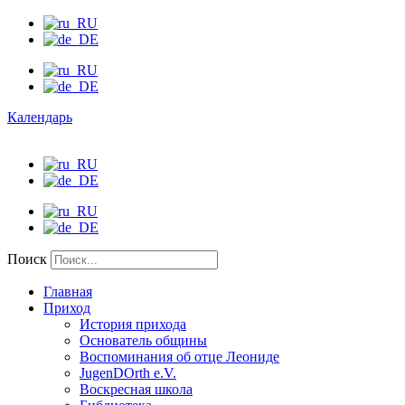
Календарь
Поиск
Главная
Приход
История прихода
Основатель общины
Воспоминания об отце Леониде
JugenDOrth e.V.
Воскресная школа