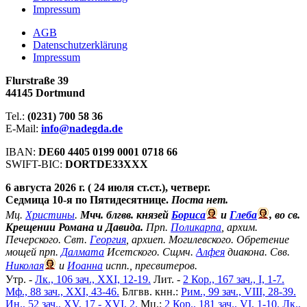
Impressum
АGB
Datenschutzerklärung
Impressum
Flurstraße 39
44145 Dortmund
Tel.:
(0231) 700 58 36
E-Mail:
info@nadegda.de
IBAN:
DE60 4405 0199 0001 0718 66
SWIFT-BIC:
DORTDE33XXX
6 августа 2026 г. ( 24 июля ст.ст.), четверг.
Седмица 10-я по Пятидесятнице.
Поста нет.
Мц.
Христины
.
Мчч. блгвв. князей
Бориса
и
Глеба
, во св.
Крещении Романа и Давида.
Прп.
Поликарпа
, архим.
Печерского. Свт.
Георгия
, архиеп. Могилевского. Обретение
мощей прп.
Далмата
Исетского. Сщмч.
Алфея
диакона. Свв.
Николая
и
Иоанна
испп., пресвитеров.
Утр. -
Лк., 106 зач., XXI, 12-19.
Лит. -
2 Кор., 167 зач., I, 1-7.
Мф., 88 зач., XXI, 43-46.
Блгвв. кнн.:
Рим., 99 зач., VIII, 28-39.
Ин., 52 зач., XV, 17 - XVI, 2.
Мц.:
2 Кор., 181 зач., VI, 1-10.
Лк.,