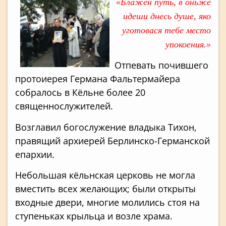
«Блажен путь, в оньже
идеши днесь душе, яко
уготовася тебе место
упокоения.»
Отпевать почившего
протоиерея Германа Фальтермайера
собралось в Кёльне более 20
священнослужителей.
Возглавил богослужение владыка Тихон,
правящий архиерей Берлинско-Германской
епархии.
Небольшая кёльнская церковь не могла
вместить всех желающих; были открыты
входные двери, многие молились стоя на
ступеньках крыльца и возле храма.