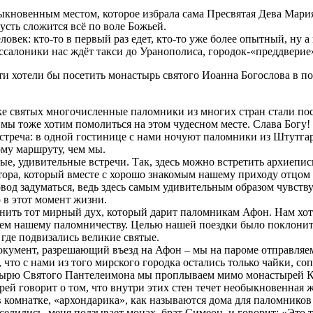
кновенным местом, которое избрала сама Пресвятая Дева Мария
усть сложится всё по воле Божьей.
овек: кто-то в первый раз едет, кто-то уже более опытный, ну а
ссалоники нас ждёт такси до Уранополиса, городок-«преддверие
и хотели бы посетить монастырь святого Иоанна Богослова в по
е святых многочисленные паломники из многих стран стали пос
мы тоже хотим помолиться на этом чудесном месте. Слава Богу!
стреча: в одной гостинице с нами ночуют паломники из Штутга
ому маршруту, чем мы.
ые, удивительные встречи. Так, здесь можно встретить архиеп
тора, который вместе с хорошо знакомым нашему приходу отцом
овод задуматься, ведь здесь самым удивительным образом чувству
 в этот момент жизни.
нить тот мирный дух, который дарит паломникам Афон. Нам хот
ием нашему паломничеству. Целью нашей поездки было поклони
 где подвизались великие святые.
умент, разрешающий въезд на Афон – мы на пароме отправляемс
, что с нами из того мирского городка остались только чайки,
тырю Святого Пантелеимона мы проплываем мимо монастырей К
ей говорит о том, что внутри этих стен течет необыкновенная ж
омнатке, «архондарика», как называются дома для паломников 
аселились, меня подзывает монах, брат Симеон, и говорит: «Это