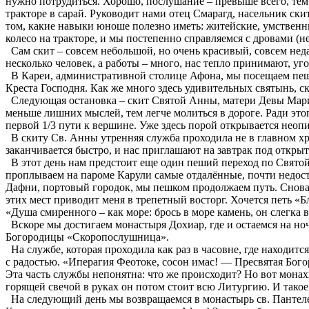
нужно потрудиться. Хорошо, послушание – превыше всего, тем
тракторе в сарай. Руководит нами отец Смарагд, насельник ски
том, какие навыки юноше полезно иметь: житейские, умственн
колесо на тракторе, и мы постепенно справляемся с дровами (н
Сам скит – совсем небольшой, но очень красивый, совсем неда
несколько человек, а работы – много, нас тепло принимают, 
В Кареи, административной столице Афона, мы посещаем пеще
Креста Господня. Как же много здесь удивительных святынь, ск
Следующая остановка – скит Святой Анны, матери Девы Марии.
меньше лишних мыслей, тем легче молиться в дороге. Ради эт
первой 1/3 пути к вершине. Уже здесь порой открывается неоп
В скиту Св. Анны утренняя служба проходила не в главном хр
заканчивается быстро, и нас приглашают на завтрак под откры
В этот день нам предстоит еще один пеший переход по Святой
проплываем на пароме Карули самые отдалённые, почти недост
Дафни, портовый городок, мы пешком продолжаем путь. Снова
этих мест приводит меня в трепетный восторг. Хочется петь «Б
«Душа смиренного – как море: брось в море камень, он слегка 
Вскоре мы достигаем монастыря Дохиар, где и остаемся на ноч
Богородицы «Скоропослушница».
На службе, которая проходила как раз в часовне, где находится
с радостью. «Иперагия Феотоке, сосон имас! — Пресвятая Богор
Эта часть службы непонятна: что же происходит? Но вот мона
горящей свечой в руках он потом стоит всю Литургию. И такое
На следующий день мы возвращаемся в монастырь св. Пантелеи