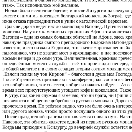
этаж». Так исполнилось моё желание.
Ночью было всеночное бдение, и после Литургии на следующи
вместе с ними мы посещаем болгарский монастырь Зограф, гд
из-за отказа присоединиться к унии с католической церковью.
Дальше дорога ведёт нас до монастыря Ватопед. Путешествоват
молитвы. На узких каменистых тропинках Афона эта молитва о
Ватопед – одна из самых больших обителей на Афоне, здесь х
накануне праздника святого преподобного Евдокима Ватопедск
известно, и его назвали Евдоким, что значит «прославленный».
паломников, что не хватает мест в архондарике, и нас поселяют
восьми вечера и до семи утра. Величественная, красивая греч
определённые моменты службы – всё это производит непередава
в общей молитве и в своих сердцах вторим сотням молящимся 
„Евлоги психи му тон Кирион“ – благослови душе моя Господ
После Утрени всех приглашают в конференц-зал: состоится бе
кто войдёт мною, тот спасется, войдет и пажить найдет… Аз е
время всех присутствующих угощают кофе и шоколадом. Такое
К утру, под конец службы я замечаю, что ни брата, ни Гриши с 
появляются в обществе добрейшего русского монаха о. Дорофея.
пролетело время. По ребятам видно, что им было очень интересн
или другого монаха, чтобы просто послушать одного из этих у
После праздничной трапезы отправляемся снова в путь. На этот
Наверное, эта обитель является одной из первых русских мона
Когда мы приходим в Ксилургу, до вечерней службы остается д