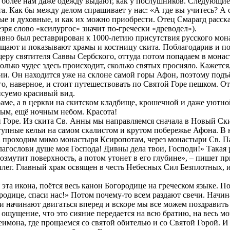
 более нам даже одежду выдают, как у послушников. Следующие 
та. Как бы между делом спрашивает у нас: «А где вы учитесь? А 
ые и духовные, и как их можно приобрести. Отец Смарагд расск
езря слово «ксилургос» значит по-гречески «древодел»).
вно был реставрирован к 1000-летию присутствия русского монаш
угощают и показывают храмы и костницу скита. Поблагодарив и
ру святителя Саввы Сербского, оттуда потом попадаем в монас
олько чудес здесь происходит, сколько святых просияло. Кажетс
 Он находится уже на склоне самой горы Афон, поэтому подъём
ого, наверное, и стоит путешествовать по Святой Горе пешком.
исуемо красивый вид.
аме, а в церкви на скитском кладбище, крошечной и даже уютн
тым, ещё ночным небом. Красота!
 Горе. Из скита Св. Анны мы направляемся сначала в Новый Скит
упные кельи на самом скалистом и крутом побережье Афона. В 
 проходим мимо монастыря Ксиропотам, через монастыри Св. Па
лагослови душе моя Господа! Дивны дела твои, Господи!» Такая р
возмутит поверхность, а потом утонет в его глубине», – пишет 
лег. Главный храм освящен в честь Небесных Сил Безплотных, и
 эта икона, поётся весь канон Богородице на греческом языке. П
одице, спаси нас!» Потом почему-то всем раздают свечи. Начина
хи начинают двигаться вперед и вскоре мы все можем поздравит
 ощущение, что это сияние передается на всю братию, на весь м
мона, где прощаемся со святой обителью и со Святой Горой. И в