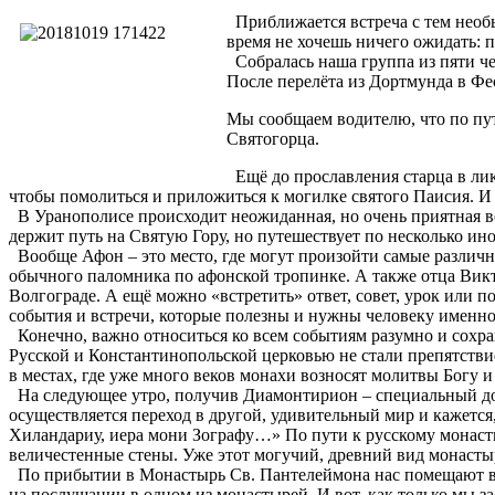
Приближается встреча с тем необы
время не хочешь ничего ожидать: п
Собралась наша группа из пяти чел
После перелёта из Дортмунда в Фе
Мы сообщаем водителю, что по пут
Святогорца.
Ещё до прославления старца в лик
чтобы помолиться и приложиться к могилке святого Паисия. И 
В Уранополисе происходит неожиданная, но очень приятная в
держит путь на Святую Гору, но путешествует по несколько ин
Вообще Афон – это место, где могут произойти самые различн
обычного паломника по афонской тропинке. А также отца Вик
Волгограде. А ещё можно «встретить» ответ, совет, урок или п
события и встречи, которые полезны и нужны человеку именно
Конечно, важно относиться ко всем событиям разумно и сохра
Русской и Константинопольской церковью не стали препятств
в местах, где уже много веков монахи возносят молитвы Богу и
На следующее утро, получив Диамонтирион – специальный док
осуществляется переход в другой, удивительный мир и кажется
Хиландариу, иера мони Зографу…» По пути к русскому монас
величестенные стены. Уже этот могучий, древний вид монастыр
По прибытии в Монастырь Св. Пантелеймона нас помещают в к
на послушании в одном из монастырей. И вот, как только мы з