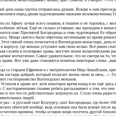
й день наша группа отправилась дальше. Вскоре к нам присое
е молимся перед двумя чудотворными иконами великомученика 
ь по Афону лучше всего пешком, в тишине и не торопясь, с мол
собенно лёгкая. Ещё не сильно уставшие, мы приходим в монас
ранится пояс Пресвятой Богородицы и семь чудотворных Ее обр
ого. Мощи святого были обретены нетленными во время ремонта,
 Этот святой очень почитается в Ватопедском монастыре, день е
 в корпусе, где монахи уступают нам свою келью. Всё равно спат
еская служба в полумраке храма, могучее пение византийскими р
емое впечатление. Самое удивительное, что не смотря на то, ч
в храме. Вот уже даже становятся понятны некоторые слова: „ма
а…
седа со старцем Ефремом и с митрополитом Мир-Ликийским, прие
смь пастырь добрый, который полагает жизнь свою за овец…». Го
 вот гостеприимство Ватопедских монахов.
Устином в храме нет, хотя некоторое время назад я их ещё здесь 
 С восторженными глазами ребята рассказывают о том, что они о
о и что что-то действительно затронуло их. Стало очень радостн
дивительных людей.
 раз – в русский скит Ксилургу, скит Богородицы, где более 100
шеских обителей вообще, ведь основана она была вскоре после к
остаточно времени, чтобы оставив вещи посетить другой близлеж