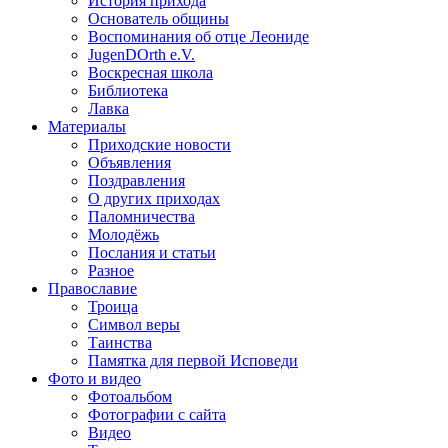
История прихода
Основатель общины
Воспоминания об отце Леониде
JugenDOrth e.V.
Воскресная школа
Библиотека
Лавка
Материалы
Приходские новости
Объявления
Поздравления
О других приходах
Паломничества
Молодёжь
Послания и статьи
Разное
Православие
Троица
Символ веры
Таинства
Памятка для первой Исповеди
Фото и видео
Фотоальбом
Фотографии с сайта
Видео