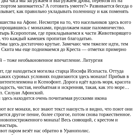
два часа мы загружаем и выгружаем дрова, перевозя их на
спортом занимаетесь? А готовить умеете?» Развивается беседа о
азывает, как правильно укладывать поленницу и как поменять
ества на Афоне. Несмотря на то, что насельников здесь всего
 попрощавшись с монахами, продолжаем наше паломничество.
тырь Ксиропотам, где прикладываемся к части Животворящего
я, что каждый камешек пропитан благодатью.
ы здесь достаточно крутые. Замечаю: чем тяжелее идти, тем
 От Скита мы еще поднимаемся до Креста — отметки примерно
ой – тоже необыкновенное впечатление. Литургия
, где находиться могилка старца Иосифа Исихаста. Оттуда
каких суровых условиях подвизаются здесь монахи! Прибыв в
нтентелеимона и Ксенофонт. Дорога идёт вдоль моря, красота
адость, чистая, необъятная и искренняя, такая, как это море…
прп. Силуан Афонский.
 здесь находится очень почитаемая русскими икона
оют все монахи, все знают текст наизусть и видно, что поют они
ется другое пение, более строгое, потом снова торжественное.
ь новопостриженного монаха! Весь сияющий, с крестом и
онастырь.
от паром везёт нас обратно в Уранополис.