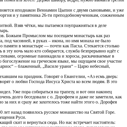
диняется иподиакон Вениамин Цыпин с двумя сыновьями, и уже
Георгия и у памятника 26-ти преподобномученикам, сожженным
итвой. Взяв чётки, мы пытаемся поупражняться в деле
тырь.
азов. Божьим Промыслом мы посещаем монастырь как раз
 под часовней, в руках – икона, но имя монаха не было
го памяти в монастыре — почти как Пасха. Стекается столько
ь в эту ночь мало кто собирается, служба безпрерывно идёт с
аспевами, огромные паникадила и хоросы, раскачиваемые в
то богослужение на греческом языке, мы ощущаем свое участие
кариос“ – блаженный, „Василе урани“ – Царю небесный,
хавшим на праздник. Говорят о Евангелии, «Аз есмь дверь:
ворят о любви Господа Иисуса Христа ко всем людям. В это
видел. Уже пора собираться на трапезу, и вот они наконец
чень долго беседовали с о. Дорофеем и даже не заметили, как
о за них и сразу же захотелось тоже найти этого о. Дорофея
0 лет назад появилось русское монашество на Святой Горе.
рещения Руси.
ащий скит и вернуться сюда. Но нас встречает настоятель: