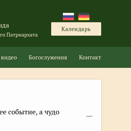
нда
Календарь
го Патриархата
 видео
Богослужения
Контакт
е событие, а чудо