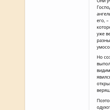
Они у
Госпо
ангел
его, 
котор
уже в
разны
умосо
Но со
выпол
видим
явилс
откры
верящ
Поэто
одухо