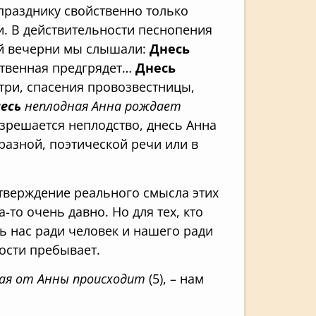
 празднику свойственно только
. В действительности песнопения
ей вечерни мы слышали:
Днесь
ственная предгрядет…
Днесь
три, спасения провозвестницы,
есь
неплодная Анна рождает
азрешается неплодство, днесь Анна
разной, поэтической речи или в
 утверждение реального смысла этих
-то очень давно. Но для тех, кто
ось нас ради человек и нашего ради
ности пребывает.
ая от Анны происходит
(5), – нам