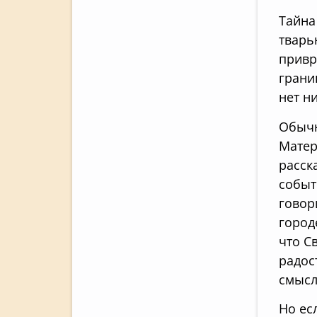
Тайна
тварь
привр
грани
нет н
Обычн
Матер
расск
событ
говор
город
что С
радос
смысл
Но ес