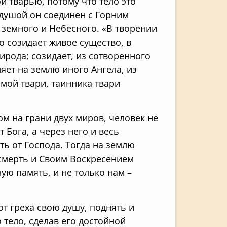
й тварью, потому что тело это
й душой он соединен с Горним
 земного и Небесного. «В творении
о созидает живое существо, в
рода; созидает, из сотворенного
ляет на землю иного Ангела, из
мой твари, таинника твари
м на грани двух миров, человек не
 Бога, а через него и весь
ть от Господа. Тогда на землю
смерть и Своим Воскресением
ую память, и не только нам –
от греха свою душу, поднять и
 тело, сделав его достойной