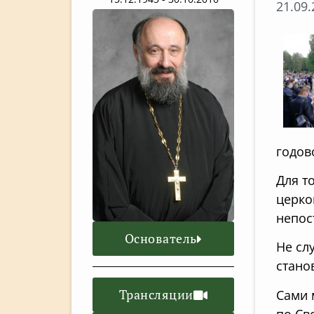
21.09
годов
Для т
церко
непос
Основатель
Не сл
стано
Трансляции
Сами 
по Св