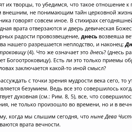
ят их творцы, то убедимся, что такое отношение к
 внешним, не понимающим тайн церковной жизни
ника говорят совсем иное. В стихирах сегодняшн
дная врата отверзаются и дверь девическая Боже
рных радости провозвещение,
днесь
возвеяша ве
тва нашего разрешается неплодство, и наконец:
Дн
троковицу
(4). Что же означает это
днесь
? (днесь р
ет Богоотроковицу). Есть ли это только приемы об
словах заключается какой-то иной смысл?
рассуждать с точки зрения мудрости века сего, то
является безумием. Ведь все это совершилось когда
твует духовная (см.: Рим. 8, 5), все, что совершил
ния, не только произошло во времени, но и в веч
му, когда мы слышим сегодня, что
ныне Дева Чист
ваются врата вечности.