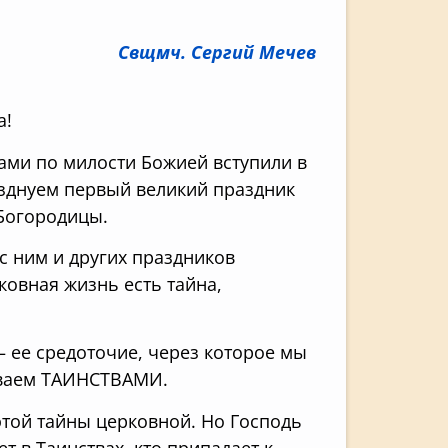
Свщмч. Сергий Мечев
а!
вами по милости Божией вступили в
азднуем первый великий праздник
 Богородицы
.
 с ним и других праздников
ковная жизнь есть тайна,
– ее средоточие, через которое мы
ываем
ТАИНСТВАМИ
.
этой тайны церковной. Но Господь
т в Таинствах, кто припадает к