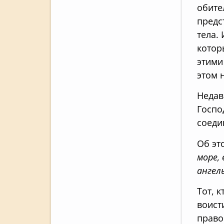
обите
предс
тела.
котор
этими
этом 
Недав
Госпо
соеди
Об эт
море, 
ангел
Тот, 
воист
право