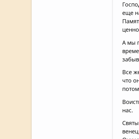
Госпо
еще н
Памят
ценно
А мы 
време
забыв
Все ж
что о
потом
Воист
нас.
Святы
венец