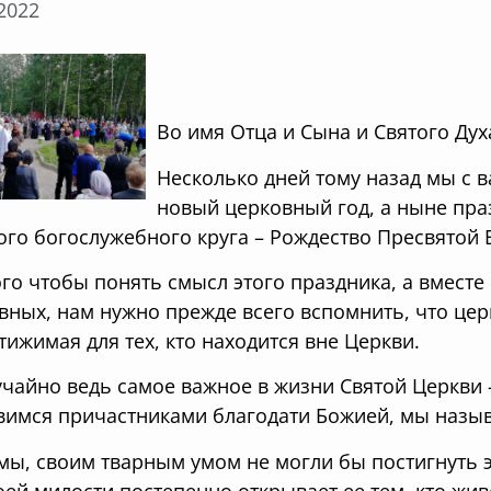
.2022
Во имя Отца и Сына и Святого Дух
Несколько дней тому назад мы с 
новый церковный год, а ныне пр
ого богослужебного круга –
Рождество Пресвятой
ого чтобы понять смысл этого праздника, а вместе
вных, нам нужно прежде всего вспомнить, что цер
тижимая для тех, кто находится вне Церкви.
учайно ведь самое важное в жизни Святой Церкви 
вимся причастниками благодати Божией, мы наз
мы, своим тварным умом не могли бы постигнуть 
оей милости постепенно открывает ее тем, кто живе