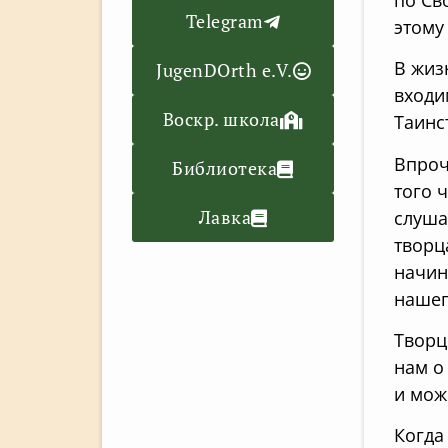
Telegram
этому
В жиз
JugenDOrth e.V.
входи
Воскр. школа
Таинс
Впроч
Библиотека
того 
Лавка
слуша
творц
начин
нашег
Творц
нам о
и мож
Когда