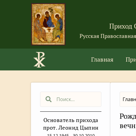
Приход 
Русская Православна
Главная
Пр
Глав
Рожд
Основатель прихода
вечн
прот. Леонид Цыпин
15.12.1945 - 30.10.2010