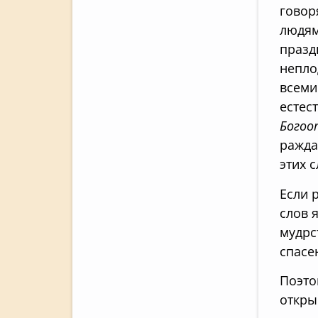
говор
людям
празд
непло
всеми
естес
Богоо
ражда
этих 
Если 
слов 
мудрс
спасе
Поэто
откры