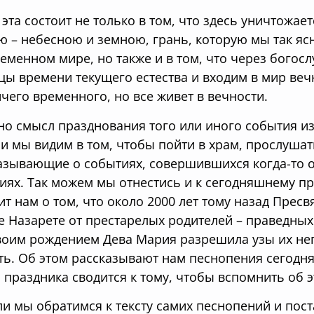
 эта состоит не только в том, что здесь уничтожа
ю – небесною и земною, грань, которую мы так яс
еменном мире, но также и в том, что через бого
цы времени текущего естества и входим в мир веч
ичего временного, но все живет в вечности.
о смысл празднования того или иного события из
и мы видим в том, чтобы пойти в храм, прослушат
азывающие о событиях, совершившихся когда-то о
иях. Так можем мы отнестись и к сегодняшнему п
ит нам о том, что около 2000 лет тому назад Прес
е Назарете от престарелых родителей – праведных
воим рождением Дева Мария разрешила узы их неп
ть. Об этом рассказывают нам песнопения сегодня
 праздника сводится к тому, чтобы вспомнить об э
ли мы обратимся к тексту самих песнопений и пост