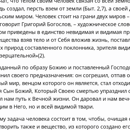
чат, что телом своим человек связан со всей земно
дь создал, персть взем от земли (Быт. 2,7), а свое
ьским миром. Человек стоит на грани двух миров –
– говорит Григорий Богослов, – художническое слов
ом приведены в единство невидимая и видимая при
ещества взяв тело и от Себя вложив жизнь, постав
х природ составленного поклонника, зрителя види
зерцательной»(2).
зданный по образу Божию и поставленный Господо
нил своего предназначения: он согрешил, отпав от
ый мир, венцом которого он является, стал отходи
я Сын Божий, Который Своею смертью упразднил 
л нам путь к Вечной жизни. Он даровал и нам вечн
им в Него, но и всей видимой твари.
му задача человека состоит в том, чтобы, очищая 
творить также и вещество, из которого создано его