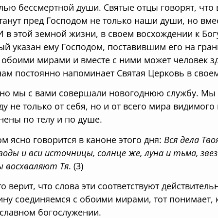
лью бессмертной души. Святые отцы говорят, что 
танут пред Господом не только наши души, но вме
 И в этой земной жизни, в своем восхождении к Бог
ый указан ему Господом, поставившим его на гран
 обоими мирами и вместе с ними может человек зде
нам постоянно напоминает Святая Церковь в свое
но мы с вами совершали новогоднюю службу. Мы п
ду не только от себя, но и от всего мира видимог
нены по телу и по душе.
ом ясно говорится в каноне этого дня:
Вся дела Твоя
воды и вси источницы, солнце же, луна и тьма, звез
ы восхваляют Тя
. (3)
кто верит, что слова эти соответствуют действител
ину соединяемся с обоими мирами, тот понимает, 
славном богослужении.