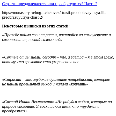
Страсти преодолеваются или преобразуются? Часть 2
https://monastery.ru/bog-i-chelovek/strasti-preodolevayutsya-ili-
preobrazuyutsya-chast-2/
Некоторые выписки из этих статей:
«Прежде пойми свои страсти, настройся на
самоукорение
и
самопознание, познай самого себя
«Святые отцы знали: сегодня
–
ты, а завтра
–
я в этом грехе,
потому что греховное семя укоренено в нас
«Страсти
–
это глубокие душевные потребности, которые
не нашли правильный выход и начали
«
кричать
»
«Святой Иоанн Лествичник:
«
Не радуйся людям, которые по
природе спокойны. Я восхищаюсь тем, кто трудился и
преобразился
»