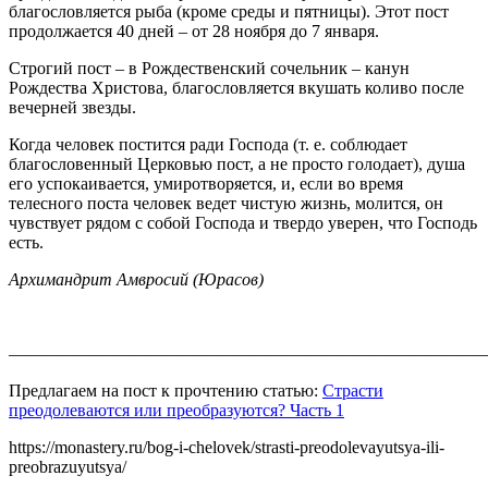
благословляется рыба (кроме среды и пятницы). Этот пост
продолжается 40 дней
–
от 28 ноября до 7 января.
Строгий пост
–
в Рождественский сочельник
–
канун
Рождества Христова, благословляется вкушать коливо после
вечерней звезды.
Когда человек постится ради Господа (т. е. соблюдает
благословенный Церковью пост, а не просто голодает), душа
его успокаивается, умиротворяется, и, если во время
телесного поста человек ведет чистую жизнь, молится, он
чувствует рядом с собой Господа и твердо уверен, что Господь
есть.
Архимандрит Амвросий (Юрасов)
———————————————————————————
Предлагаем на пост к прочтению статью:
Страсти
преодолеваются или преобразуются? Часть 1
https://monastery.ru/bog-i-chelovek/strasti-preodolevayutsya-ili-
preobrazuyutsya/