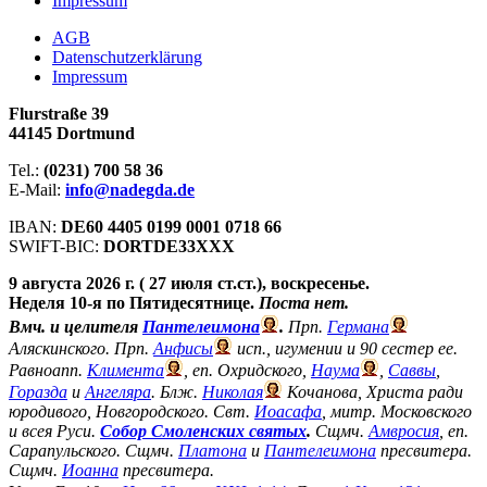
Impressum
АGB
Datenschutzerklärung
Impressum
Flurstraße 39
44145 Dortmund
Tel.:
(0231) 700 58 36
E-Mail:
info@nadegda.de
IBAN:
DE60 4405 0199 0001 0718 66
SWIFT-BIC:
DORTDE33XXX
9 августа 2026 г. ( 27 июля ст.ст.), воскресенье.
Неделя 10-я по Пятидесятнице.
Поста нет.
Вмч. и целителя
Пантелеимона
.
Прп.
Германа
Аляскинского. Прп.
Анфисы
исп., игумении и 90 сестер ее.
Равноапп.
Климента
, еп. Охридского,
Наума
,
Саввы
,
Горазда
и
Ангеляра
. Блж.
Николая
Кочанова, Христа ради
юродивого, Новгородского. Свт.
Иоасафа
, митр. Московского
и всея Руси.
Собор Смоленских святых
.
Сщмч.
Амвросия
, еп.
Сарапульского. Сщмч.
Платона
и
Пантелеимона
пресвитера.
Сщмч.
Иоанна
пресвитера.