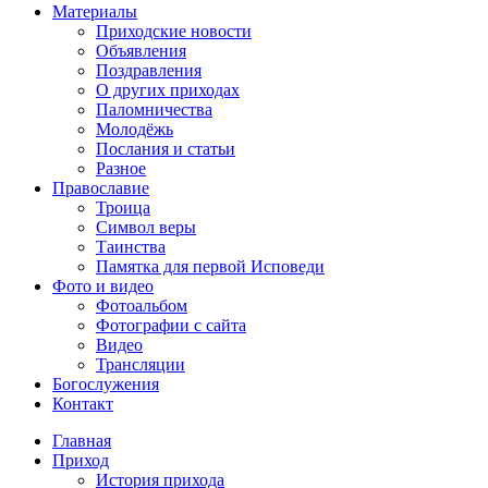
Материалы
Приходские новости
Объявления
Поздравления
О других приходах
Паломничества
Молодёжь
Послания и статьи
Разное
Православие
Троица
Символ веры
Таинства
Памятка для первой Исповеди
Фото и видео
Фотоальбом
Фотографии с сайта
Видео
Трансляции
Богослужения
Контакт
Главная
Приход
История прихода