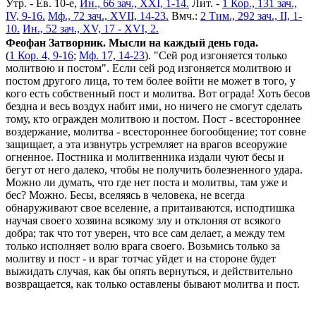
Утр. - Ев. 10-е,
Ин., 66 зач., XXI, 1-14.
Лит. -
1 Кор., 131 зач.,
IV, 9-16.
Мф., 72 зач., XVII, 14-23.
Вмч.:
2 Тим., 292 зач., II, 1-
10.
Ин., 52 зач., XV, 17 - XVI, 2.
Феофан Затворник. Мысли на каждый день года.
(
1 Кор. 4, 9-16
;
Мф. 17, 14-23
). "Сей род изгоняется только
молитвою и постом". Если сей род изгоняется молитвою и
постом другого лица, то тем более войти не может в того, у
кого есть собственный пост и молитва. Вот ограда! Хоть бесов
бездна и весь воздух набит ими, но ничего не смогут сделать
тому, кто огражден молитвою и постом. Пост - всестороннее
воздержание, молитва - всестороннее богообщение; тот совне
защищает, а эта извнутрь устремляет на врагов всеоружие
огненное. Постника и молитвенника издали чуют бесы и
бегут от него далеко, чтобы не получить болезненного удара.
Можно ли думать, что где нет поста и молитвы, там уже и
бес? Можно. Бесы, вселяясь в человека, не всегда
обнаруживают свое вселение, а притаиваются, исподтишка
научая своего хозяина всякому злу и отклоняя от всякого
добра; так что тот уверен, что все сам делает, а между тем
только исполняет волю врага своего. Возьмись только за
молитву и пост - и враг тотчас уйдет и на стороне будет
выжидать случая, как бы опять вернуться, и действительно
возвращается, как только оставлены бывают молитва и пост.