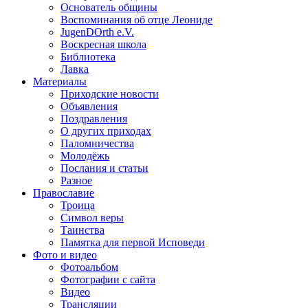
Основатель общины
Воспоминания об отце Леониде
JugenDOrth e.V.
Воскресная школа
Библиотека
Лавка
Материалы
Приходские новости
Объявления
Поздравления
О других приходах
Паломничества
Молодёжь
Послания и статьи
Разное
Православие
Троица
Символ веры
Таинства
Памятка для первой Исповеди
Фото и видео
Фотоальбом
Фотографии с сайта
Видео
Трансляции