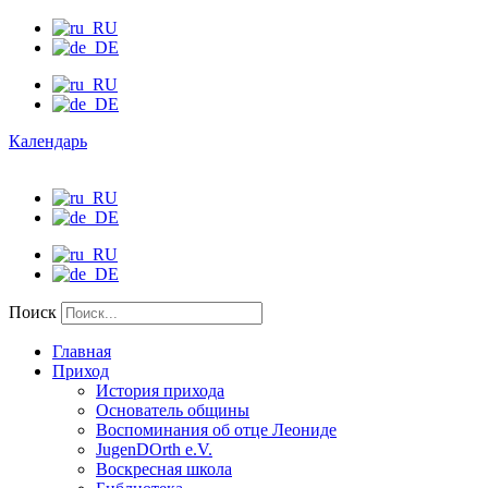
Календарь
Поиск
Главная
Приход
История прихода
Основатель общины
Воспоминания об отце Леониде
JugenDOrth e.V.
Воскресная школа