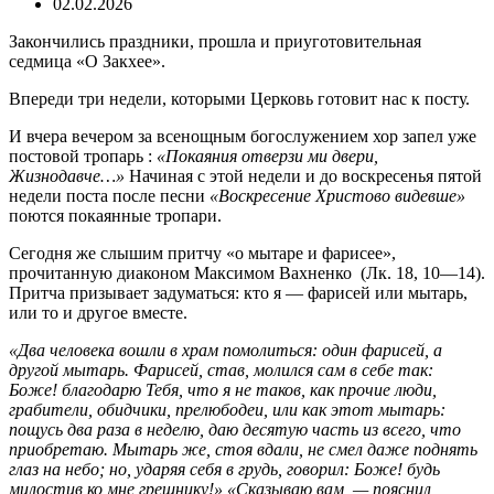
02.02.2026
Закончились праздники, прошла и приуготовительная
седмица «О Закхее».
Впереди три недели, которыми Церковь готовит нас к посту.
И вчера вечером за всенощным богослужением хор запел уже
постовой тропарь :
«Покаяния отверзи ми двери,
Жизнодавче…»
Начиная с этой недели и до воскресенья пятой
недели поста после песни
«Воскресение Христово видевше»
поются покаянные тропари.
Сегодня же слышим притчу «о мытаре и фарисее»,
прочитанную диаконом Максимом Вахненко (Лк. 18, 10—14).
Притча призывает задуматься: кто я — фарисей или мытарь,
или то и другое вместе.
«Два человека вошли в храм помолиться: один фарисей, а
другой мытарь. Фарисей, став, молился сам в себе так:
Боже! благодарю Тебя, что я не таков, как прочие люди,
грабители, обидчики, прелюбодеи, или как этот мытарь:
пощусь два раза в неделю, даю десятую часть из всего, что
приобретаю.
Мытарь же, стоя вдали, не смел даже поднять
глаз на небо; но, ударяя себя в грудь, говорил: Боже! будь
милостив ко мне грешнику!» «Сказываю вам, — пояснил