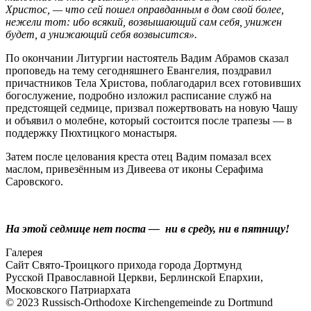
Христос, — что сей пошел оправданным в дом свой более,
нежели тот: ибо всякий, возвышающий сам себя, унижен
будет, а унижающий себя возвысится».
По окончании Литургии настоятель Вадим Абрамов сказал
проповедь на тему сегодняшнего Евангелия, поздравил
причастников Тела Христова, поблагодарил
всех готовивших
богослужение, подробно изложил расписание служб на
предстоящей седмице, призвал пожертвовать на новую Чашу
и объявил о молебне, который состоится после трапезы — в
поддержку Пюхтицкого монастыря.
Затем после целования креста отец Вадим помазал всех
маслом, привезённым из Дивеева от иконы Серафима
Саровского.
На этой седмице нет поста — ни в среду, ни в пятницу!
Галерея
Сайт Свято-Троицкого прихода города Дортмунд
Русской Православной Церкви, Берлинской Епархии,
Московского Патриархата
© 2023 Russisch-Orthodoxe Kirchengemeinde zu Dortmund