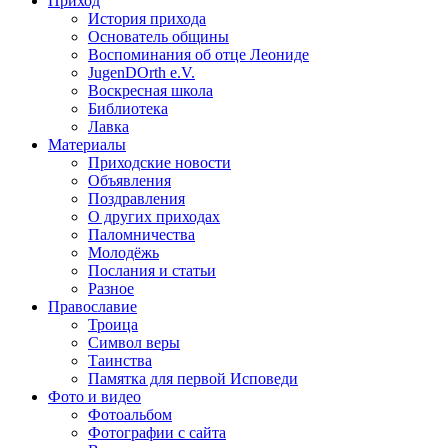
Приход
История прихода
Основатель общины
Воспоминания об отце Леониде
JugenDOrth e.V.
Воскресная школа
Библиотека
Лавка
Материалы
Приходские новости
Объявления
Поздравления
О других приходах
Паломничества
Молодёжь
Послания и статьи
Разное
Православие
Троица
Символ веры
Таинства
Памятка для первой Исповеди
Фото и видео
Фотоальбом
Фотографии с сайта