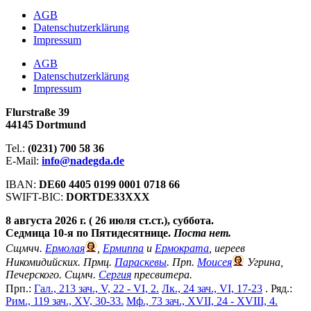
АGB
Datenschutzerklärung
Impressum
АGB
Datenschutzerklärung
Impressum
Flurstraße 39
44145 Dortmund
Tel.:
(0231) 700 58 36
E-Mail:
info@nadegda.de
IBAN:
DE60 4405 0199 0001 0718 66
SWIFT-BIC:
DORTDE33XXX
8 августа 2026 г. ( 26 июля ст.ст.), суббота.
Седмица 10-я по Пятидесятнице.
Поста нет.
Сщмчч.
Ермолая
,
Ермиппа
и
Ермократа
, иереев
Никомидийских. Прмц.
Параскевы
. Прп.
Моисея
Угрина,
Печерского. Сщмч.
Сергия
пресвитера.
Прп.:
Гал., 213 зач., V, 22 - VI, 2.
Лк., 24 зач., VI, 17-23
. Ряд.:
Рим., 119 зач., XV, 30-33.
Мф., 73 зач., XVII, 24 - XVIII, 4.