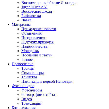
Воспоминания об отце Леониде
JugenDOrth e.V.
Воскресная школа
Библиотека
Лавка
Материалы
Приходские новости
Объявления
Поздравления
О других приходах
Паломничества
Молодёжь
Послания и статьи
Разное
Православие
Троица
Символ веры
Таинства
Памятка для первой Исповеди
Фото и видео
Фотоальбом
Фотографии с сайта
Видео
Трансляции
Богослужения