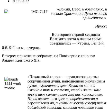
01.03.2023
«
Вонми, Небо, и возглаголю, и
воспою Христа, от Девы плотию
пришедшаго.».
Ирмос:
Во вторник первой седмицы
Великого поста в нашем храме
совершались — Утреня, 1-й, 3-й,
6-й, 9-й часы, вечерня.
Вечером прихожане собрались на Повечерие с каноном
Андрея Критского (II).
«Покаянный канон» — грандиозная поэма
сокрушенной души, наполненная библейским
духом.
«Значение и цель Великого канона
именно в том и состоят, чтобы явить нам
грех и тем самым привести нас к раскаянию.
Но он являет нам грех не определениями и
перечислениями, а неким глубоким созерцанием
библейской истории, которая поистине есть