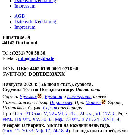
Datenschutzerklärung
Impressum
АGB
Datenschutzerklärung
Impressum
Flurstraße 39
44145 Dortmund
Tel.:
(0231) 700 58 36
E-Mail:
info@nadegda.de
IBAN:
DE60 4405 0199 0001 0718 66
SWIFT-BIC:
DORTDE33XXX
8 августа 2026 г. ( 26 июля ст.ст.), суббота.
Седмица 10-я по Пятидесятнице.
Поста нет.
Сщмчч.
Ермолая
,
Ермиппа
и
Ермократа
, иереев
Никомидийских. Прмц.
Параскевы
. Прп.
Моисея
Угрина,
Печерского. Сщмч.
Сергия
пресвитера.
Прп.:
Гал., 213 зач., V, 22 - VI, 2.
Лк., 24 зач., VI, 17-23
. Ряд.:
Рим., 119 зач., XV, 30-33.
Мф., 73 зач., XVII, 24 - XVIII, 4.
Феофан Затворник. Мысли на каждый день года.
(
Рим. 15, 30-33
;
Мф. 17, 24-18, 4
). Господь платит требуемую