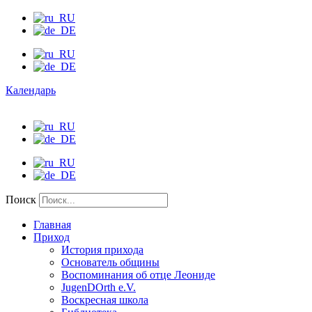
Календарь
Поиск
Главная
Приход
История прихода
Основатель общины
Воспоминания об отце Леониде
JugenDOrth e.V.
Воскресная школа