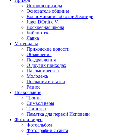
Приход
История прихода
Основатель общины
Воспоминания об отце Леониде
JugenDOrth e.V.
Воскресная школа
Библиотека
Лавка
Материалы
Приходские новости
Объявления
Поздравления
О других приходах
Паломничества
Молодёжь
Послания и статьи
Разное
Православие
Троица
Символ веры
Таинства
Памятка для первой Исповеди
Фото и видео
Фотоальбом
Фотографии с сайта