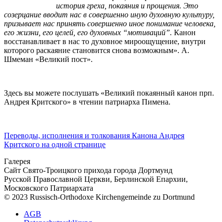
история греха, покаяния и прощения. Это
созерцание вводит нас в совершенно иную духовную культуру,
призывает нас принять совершенно иное понимание человека,
его жизни, его целей, его духовных “мотиваций”.
Канон
восстанавливает в нас то духовное мироощущение, внутри
которого раскаяние становится снова возможным». А.
Шмеман «Великий пост».
Здесь вы можете послушать «Великий покаянный канон прп.
Андрея Критского» в чтении патриарха Пимена.
Переводы, исполнения и толкования Канона Андрея
Критского на одной странице
Галерея
Сайт Свято-Троицкого прихода города Дортмунд
Русской Православной Церкви, Берлинской Епархии,
Московского Патриархата
© 2023 Russisch-Orthodoxe Kirchengemeinde zu Dortmund
АGB