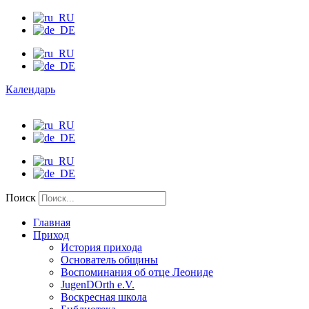
Календарь
Поиск
Главная
Приход
История прихода
Основатель общины
Воспоминания об отце Леониде
JugenDOrth e.V.
Воскресная школа