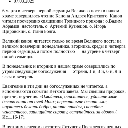
07.03.2025
6 марта в четверг первой седмицы Великого поста в нашем
храме завершилось чтение Канона Андрея Критского. Канон
читали поочередно священики Троицкого прихода : о.Вадим
Абрамов, настоятель, о. Артемий Кузнецов, о. Игорь
Щировский, о. Илия Болга.
Великий канон читается только во время Великого поста: на
великом повечерии понедельника, вторника, среды и четверга
первой седмицы, а потом полностью — на утрене в четверг
пятой седмицы.
В понедельник и вторник в нашем храме совершались по
утрам следующие богослужения — Утреня, 1-й, 3-й, 6-й, 9-й
часы и вечерня.
Евангелие в эти дни на богослужениях не читается, а
вспоминаются события Ветхого завета. Мы слышим пророков,
притчи, поучения:
«Омойтесь, очиститесь; удалите злые
деяния ваши от очей Моих; перестаньте делать зло;
научитесь делать добро, ищите правды, спасайте
угнетенного, защищайте сироту, вступайтесь за вдову»
.(
Ис.1,16-17).
В пятницу вечером состоится Литургия Преждеосвященных