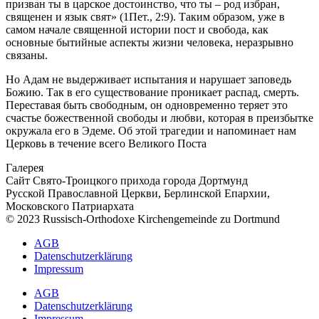
призван ты в царское достоинство, что ты – род избран,
священен и язык свят» (1Пет., 2:9). Таким образом, уже в
самом начале священной истории пост и свобода, как
основные бытийные аспекты жизни человека, неразрывно
связаны.
Но Адам не выдерживает испытания и нарушает заповедь
Божию. Так в его существование проникает распад, смерть.
Переставая быть свободным, он одновременно теряет это
счастье божественной свободы и любви, которая в преизбытке
окружала его в Эдеме. Об этой трагедии и напоминает нам
Церковь в течение всего Великого Поста
Галерея
Сайт Свято-Троицкого прихода города Дортмунд
Русской Православной Церкви, Берлинской Епархии,
Московского Патриархата
© 2023 Russisch-Orthodoxe Kirchengemeinde zu Dortmund
АGB
Datenschutzerklärung
Impressum
АGB
Datenschutzerklärung
Impressum