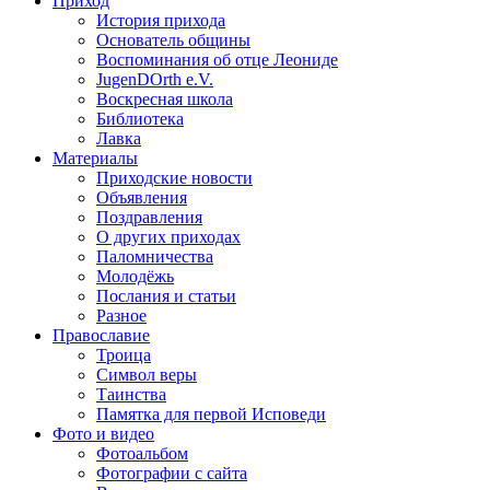
Приход
История прихода
Основатель общины
Воспоминания об отце Леониде
JugenDOrth e.V.
Воскресная школа
Библиотека
Лавка
Материалы
Приходские новости
Объявления
Поздравления
О других приходах
Паломничества
Молодёжь
Послания и статьи
Разное
Православие
Троица
Символ веры
Таинства
Памятка для первой Исповеди
Фото и видео
Фотоальбом
Фотографии с сайта