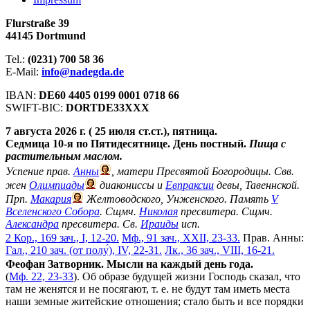
Flurstraße 39
44145 Dortmund
Tel.:
(0231) 700 58 36
E-Mail:
info@nadegda.de
IBAN:
DE60 4405 0199 0001 0718 66
SWIFT-BIC:
DORTDE33XXX
7 августа 2026 г. ( 25 июля ст.ст.), пятница.
Седмица 10-я по Пятидесятнице. День постный.
Пища с
растительным маслом.
Успение прав.
Анны
, матери Пресвятой Богородицы. Свв.
жен
Олимпиады
диакониссы и
Евпраксии
девы, Тавеннской.
Прп.
Макария
Желтоводского, Унженского. Память
V
Вселенского Собора
. Сщмч.
Николая
пресвитера. Сщмч.
Александра
пресвитера. Св.
Ираиды
исп.
2 Кор., 169 зач., I, 12-20.
Мф., 91 зач., XXII, 23-33.
Прав. Анны:
Гал., 210 зач. (от полу́), IV, 22-31.
Лк., 36 зач., VIII, 16-21.
Феофан Затворник. Мысли на каждый день года.
(
Мф. 22, 23-33
). Об образе будущей жизни Господь сказал, что
там не женятся и не посягают, т. е. не будут там иметь места
наши земные житейские отношения; стало быть и все порядки