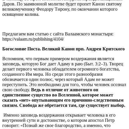
Даров. По заамвонной молитве будет пропет Канон святому
великомученику Феодору Тирону, по окончании которого
освящение колива.
Предлагаем вам статью с сайта Валаамского монастыря:
https://valaam.ru/publishing/4104/
Богословие Поста. Великий Канон прп. Андрея Критского
Вспомним, что первым примером воздержания является
заповедь, которую Бог дает Адаму в раю (Быт. 3:2‒3). Творец
делает первого человека обладателем огромного богатства,
созданного Им мира. Но среди этого разнообразия
обозначается один полюс, через который Адам не может
переступить. Это необходимо для того, чтобы человек осознал
свою свободу.
Ведь в отличие от животного он
единственное существо во Вселенной, которое может
сказать «нет» опутывающим его причинно-следственным
связям. Свобода же обретается там, где существует выбор.
Именно заповедь воздержания открывает человека в его
внутренней сути и достоинстве, о котором апостол Петр
говорит: «Познай же свое благородство, а именно, что